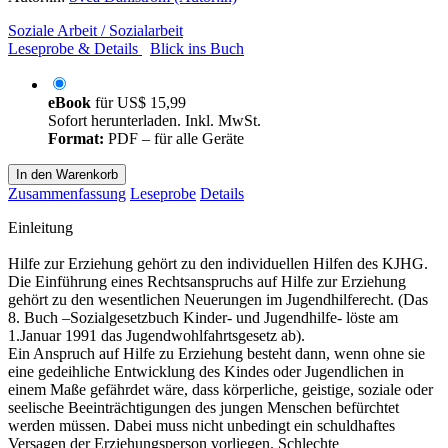
Soziale Arbeit / Sozialarbeit
Leseprobe & Details
Blick ins Buch
eBook
für
US$ 15,99
Sofort herunterladen. Inkl. MwSt.
Format:
PDF – für alle Geräte
In den Warenkorb
Zusammenfassung
Leseprobe
Details
Einleitung
Hilfe zur Erziehung gehört zu den individuellen Hilfen des KJHG.
Die Einführung eines Rechtsanspruchs auf Hilfe zur Erziehung
gehört zu den wesentlichen Neuerungen im Jugendhilferecht. (Das
8. Buch –Sozialgesetzbuch Kinder- und Jugendhilfe- löste am
1.Januar 1991 das Jugendwohlfahrtsgesetz ab).
Ein Anspruch auf Hilfe zu Erziehung besteht dann, wenn ohne sie
eine gedeihliche Entwicklung des Kindes oder Jugendlichen in
einem Maße gefährdet wäre, dass körperliche, geistige, soziale oder
seelische Beeinträchtigungen des jungen Menschen befürchtet
werden müssen. Dabei muss nicht unbedingt ein schuldhaftes
Versagen der Erziehungsperson vorliegen. Schlechte