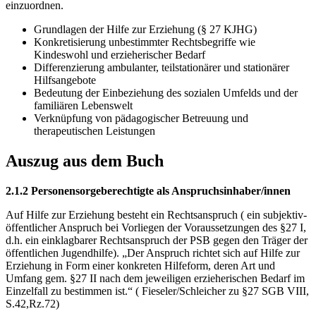
einzuordnen.
Grundlagen der Hilfe zur Erziehung (§ 27 KJHG)
Konkretisierung unbestimmter Rechtsbegriffe wie
Kindeswohl und erzieherischer Bedarf
Differenzierung ambulanter, teilstationärer und stationärer
Hilfsangebote
Bedeutung der Einbeziehung des sozialen Umfelds und der
familiären Lebenswelt
Verknüpfung von pädagogischer Betreuung und
therapeutischen Leistungen
Auszug aus dem Buch
2.1.2 Personensorgeberechtigte als Anspruchsinhaber/innen
Auf Hilfe zur Erziehung besteht ein Rechtsanspruch ( ein subjektiv-
öffentlicher Anspruch bei Vorliegen der Voraussetzungen des §27 I,
d.h. ein einklagbarer Rechtsanspruch der PSB gegen den Träger der
öffentlichen Jugendhilfe). „Der Anspruch richtet sich auf Hilfe zur
Erziehung in Form einer konkreten Hilfeform, deren Art und
Umfang gem. §27 II nach dem jeweiligen erzieherischen Bedarf im
Einzelfall zu bestimmen ist.“ ( Fieseler/Schleicher zu §27 SGB VIII,
S.42,Rz.72)