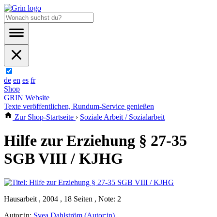
de
en
es
fr
Shop
GRIN Website
Texte veröffentlichen, Rundum-Service genießen
Zur Shop-Startseite
›
Soziale Arbeit / Sozialarbeit
Hilfe zur Erziehung § 27-35
SGB VIII / KJHG
Hausarbeit , 2004 , 18 Seiten , Note: 2
Autor:in:
Svea Dahlström (Autor:in)