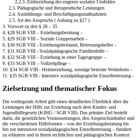
2.2.3. Einbeziehung des engeren sozialen Umfeldes
2.3. Pädagogische und therapeutische Leistungen
2.4. Ausbildungs- und Beschäftigungsmaßnahmen
2.5. Art des Anspruchs ( Anhang zu §27 )
3. Vorwort zu den § 28 – 35
4. §28 SGB VIII – Erziehungsberatung –
5. §29 SGB VIII – Soziale Gruppenarbeit –
6. §30 SGB VIII - Erziehungsbeistand, Betreuungshelfer –
7. §31 SGB VIII - Sozialpädagogische Familienhilfe –
8. §32 SGB VIII – Erziehung in einer Tagesgruppe –
9. §33 SGB VIII – Vollzeitpflege –
10. §34 SGB VIII - Heimerziehung, sonstige betreute Wohnform –
11. §35 SGB VIII - Intensive sozialpädagogische Einzelbetreuung -
Zielsetzung und thematischer Fokus
Die vorliegende Arbeit gibt einen detaillierten Überblick über die
Leistungen der Hilfe zur Erziehung nach dem Kinder- und
Jugendhilfegesetz (KJHG / SGB VIII). Das primäre Ziel besteht
darin, die gesetzlichen Voraussetzungen, den Anspruchsinhaber und
die verschiedenen Hilfeformen – von der Erziehungsberatung bis
hin zur intensiven sozialpädagogischen Einzelbetreuung – fundiert
zu erläutern und in ihrem rechtlichen und pädagogischen Kontext