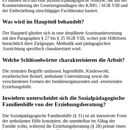
Es handelt sich um eine juristisch-pädagogische Analyse, die auf der
Kommentierung der Gesetzesgrundlagen des KJHG / SGB VIII und
der Einbeziehung einschlägiger Fachliteratur basiert.
Was wird im Hauptteil behandelt?
Der Hauptteil gliedert sich in eine detaillierte Auseinandersetzung
mit den Paragraphen § 27 bis § 35 SGB VIII, wobei jede Hilfeform
hinsichtlich ihrer Zielgruppe, Methodik und pädagogischen
Ausrichtung spezifisch charakterisiert wird.
Welche Schlüsselwörter charakterisieren die Arbeit?
Die zentralen Begriffe umfassen Jugendhilfe, Kindeswohl,
erzieherischen Bedarf, ambulante Unterstützung sowie die
verschiedenen Formen der familienergänzenden und -ersetzenden
Erziehungshilfe.
Inwiefern unterscheidet sich die Sozialpädagogische
Familienhilfe von der Erziehungsberatung?
Die Sozialpädagogische Familienhilfe (§ 31) ist als intensivste Form
der ambulanten Hilfe konzipiert, die unmittelbar im Alltag der
Familie wirkt, während die Erziehungsberatung (§ 28) primär einen