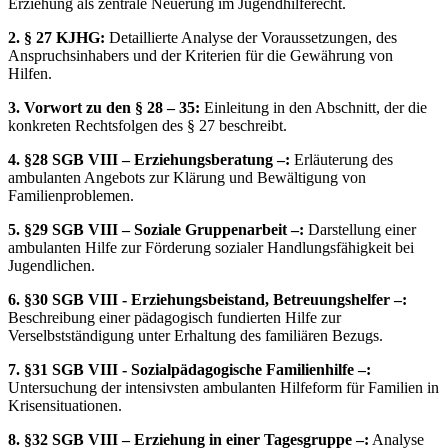
Erziehung als zentrale Neuerung im Jugendhilferecht.
2. § 27 KJHG:
Detaillierte Analyse der Voraussetzungen, des
Anspruchsinhabers und der Kriterien für die Gewährung von
Hilfen.
3. Vorwort zu den § 28 – 35:
Einleitung in den Abschnitt, der die
konkreten Rechtsfolgen des § 27 beschreibt.
4. §28 SGB VIII – Erziehungsberatung –:
Erläuterung des
ambulanten Angebots zur Klärung und Bewältigung von
Familienproblemen.
5. §29 SGB VIII – Soziale Gruppenarbeit –:
Darstellung einer
ambulanten Hilfe zur Förderung sozialer Handlungsfähigkeit bei
Jugendlichen.
6. §30 SGB VIII - Erziehungsbeistand, Betreuungshelfer –:
Beschreibung einer pädagogisch fundierten Hilfe zur
Verselbstständigung unter Erhaltung des familiären Bezugs.
7. §31 SGB VIII - Sozialpädagogische Familienhilfe –:
Untersuchung der intensivsten ambulanten Hilfeform für Familien in
Krisensituationen.
8. §32 SGB VIII – Erziehung in einer Tagesgruppe –:
Analyse