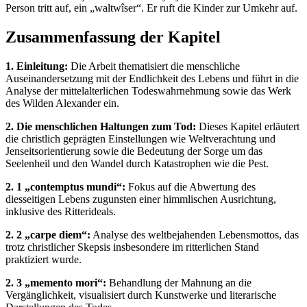
Person tritt auf, ein „waltwîser“. Er ruft die Kinder zur Umkehr auf.
Zusammenfassung der Kapitel
1. Einleitung:
Die Arbeit thematisiert die menschliche
Auseinandersetzung mit der Endlichkeit des Lebens und führt in die
Analyse der mittelalterlichen Todeswahrnehmung sowie das Werk
des Wilden Alexander ein.
2. Die menschlichen Haltungen zum Tod:
Dieses Kapitel erläutert
die christlich geprägten Einstellungen wie Weltverachtung und
Jenseitsorientierung sowie die Bedeutung der Sorge um das
Seelenheil und den Wandel durch Katastrophen wie die Pest.
2. 1 „contemptus mundi“:
Fokus auf die Abwertung des
diesseitigen Lebens zugunsten einer himmlischen Ausrichtung,
inklusive des Ritterideals.
2. 2 „carpe diem“:
Analyse des weltbejahenden Lebensmottos, das
trotz christlicher Skepsis insbesondere im ritterlichen Stand
praktiziert wurde.
2. 3 „memento mori“:
Behandlung der Mahnung an die
Vergänglichkeit, visualisiert durch Kunstwerke und literarische