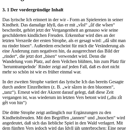
3. 1 Der vordergründige Inhalt
Das lyrische Ich erinnert in der wir - Form an Spielereien in seiner
Kindheit. Das damalige Idyll, das er mit „vîol“ „ûf die wîsen“
beschreibt, gehört jetzt der Vergangenheit an genauso wie seine
geschilderten kindlichen Freuden. Erkennbar wird dies an der
letzten Verszeile der ersten Strophe, als er gesagt wird: „dâ siht man
nu rinder bisen“. Außerdem erscheint für mich die Veränderung als
eine Änderung zum negativen hin, da ausgerechnet das Bild der
„rinder“, die jetzt dort „bisen“ verwendet wird. Denn die
Wandelung vom Platz, auf dem Veilchen blühten, hin zum Platz für
`herumtrampelnde´ Rinder zeigt auf jeden Fall, daß es dort nicht
mehr so schön ist wie es früher einmal war.
In der zweiten Strophe variiert das lyrische Ich das bereits Gesagte
durch andere Einzelheiten (z. B. „wir sâzen in den bluomen“,
„tanz“). Erneut wird der Akzent darauf gelegt, daß diese Zeit
vergangen ist, was wiederum im letzten Vers betont wird („diu zît
gêt von hin“)
Die dritte Strophe zeigt anfänglich nur Ergänzungen zu den
Kindheitsfreuden. Mit den Begriffen „tannen“ und „buochen“ wird
angedeutet, daß sich das liebliche Spiel in den Wald verlagert. Mit
dem fünften Vers jedoch wird das Idyll jäh unterbrochen: Eine neue