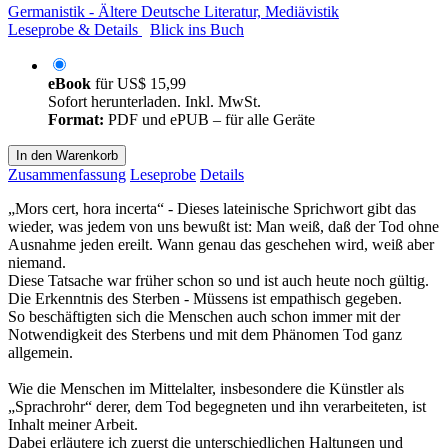
Germanistik - Ältere Deutsche Literatur, Mediävistik
Leseprobe & Details
Blick ins Buch
eBook
für
US$ 15,99
Sofort herunterladen. Inkl. MwSt.
Format:
PDF und ePUB – für alle Geräte
In den Warenkorb
Zusammenfassung
Leseprobe
Details
„Mors cert, hora incerta“ - Dieses lateinische Sprichwort gibt das
wieder, was jedem von uns bewußt ist: Man weiß, daß der Tod ohne
Ausnahme jeden ereilt. Wann genau das geschehen wird, weiß aber
niemand.
Diese Tatsache war früher schon so und ist auch heute noch gültig.
Die Erkenntnis des Sterben - Müssens ist empathisch gegeben.
So beschäftigten sich die Menschen auch schon immer mit der
Notwendigkeit des Sterbens und mit dem Phänomen Tod ganz
allgemein.
Wie die Menschen im Mittelalter, insbesondere die Künstler als
„Sprachrohr“ derer, dem Tod begegneten und ihn verarbeiteten, ist
Inhalt meiner Arbeit.
Dabei erläutere ich zuerst die unterschiedlichen Haltungen und