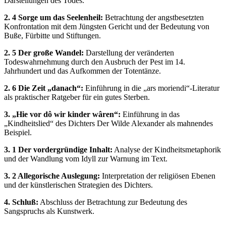
Darstellungen des Todes.
2. 4 Sorge um das Seelenheil:
Betrachtung der angstbesetzten
Konfrontation mit dem Jüngsten Gericht und der Bedeutung von
Buße, Fürbitte und Stiftungen.
2. 5 Der große Wandel:
Darstellung der veränderten
Todeswahrnehmung durch den Ausbruch der Pest im 14.
Jahrhundert und das Aufkommen der Totentänze.
2. 6 Die Zeit „danach“:
Einführung in die „ars moriendi“-Literatur
als praktischer Ratgeber für ein gutes Sterben.
3. „Hie vor dô wir kinder wâren“:
Einführung in das
„Kindheitslied“ des Dichters Der Wilde Alexander als mahnendes
Beispiel.
3. 1 Der vordergründige Inhalt:
Analyse der Kindheitsmetaphorik
und der Wandlung vom Idyll zur Warnung im Text.
3. 2 Allegorische Auslegung:
Interpretation der religiösen Ebenen
und der künstlerischen Strategien des Dichters.
4. Schluß:
Abschluss der Betrachtung zur Bedeutung des
Sangspruchs als Kunstwerk.