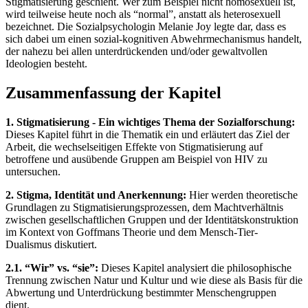
Stigmatisierung geschieht. Wer zum Beispiel nicht homosexuell ist,
wird teilweise heute noch als “normal”, anstatt als heterosexuell
bezeichnet. Die Sozialpsychologin Melanie Joy legte dar, dass es
sich dabei um einen sozial-kognitiven Abwehrmechanismus handelt,
der nahezu bei allen unterdrückenden und/oder gewaltvollen
Ideologien besteht.
Zusammenfassung der Kapitel
1. Stigmatisierung - Ein wichtiges Thema der Sozialforschung:
Dieses Kapitel führt in die Thematik ein und erläutert das Ziel der
Arbeit, die wechselseitigen Effekte von Stigmatisierung auf
betroffene und ausübende Gruppen am Beispiel von HIV zu
untersuchen.
2. Stigma, Identität und Anerkennung:
Hier werden theoretische
Grundlagen zu Stigmatisierungsprozessen, dem Machtverhältnis
zwischen gesellschaftlichen Gruppen und der Identitätskonstruktion
im Kontext von Goffmans Theorie und dem Mensch-Tier-
Dualismus diskutiert.
2.1. “Wir” vs. “sie”:
Dieses Kapitel analysiert die philosophische
Trennung zwischen Natur und Kultur und wie diese als Basis für die
Abwertung und Unterdrückung bestimmter Menschengruppen
dient.