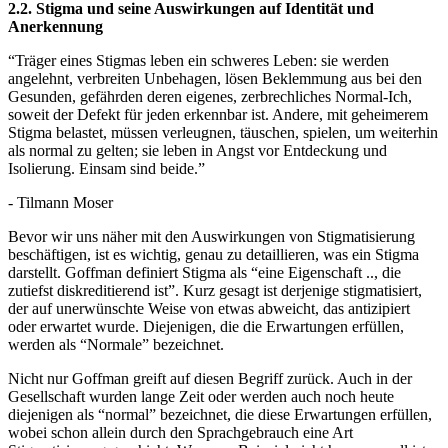
2.2. Stigma und seine Auswirkungen auf Identität und
Anerkennung
“Träger eines Stigmas leben ein schweres Leben: sie werden
angelehnt, verbreiten Unbehagen, lösen Beklemmung aus bei den
Gesunden, gefährden deren eigenes, zerbrechliches Normal-Ich,
soweit der Defekt für jeden erkennbar ist. Andere, mit geheimerem
Stigma belastet, müssen verleugnen, täuschen, spielen, um weiterhin
als normal zu gelten; sie leben in Angst vor Entdeckung und
Isolierung. Einsam sind beide.”
- Tilmann Moser
Bevor wir uns näher mit den Auswirkungen von Stigmatisierung
beschäftigen, ist es wichtig, genau zu detaillieren, was ein Stigma
darstellt. Goffman definiert Stigma als “eine Eigenschaft .., die
zutiefst diskreditierend ist”. Kurz gesagt ist derjenige stigmatisiert,
der auf unerwünschte Weise von etwas abweicht, das antizipiert
oder erwartet wurde. Diejenigen, die die Erwartungen erfüllen,
werden als “Normale” bezeichnet.
Nicht nur Goffman greift auf diesen Begriff zurück. Auch in der
Gesellschaft wurden lange Zeit oder werden auch noch heute
diejenigen als “normal” bezeichnet, die diese Erwartungen erfüllen,
wobei schon allein durch den Sprachgebrauch eine Art