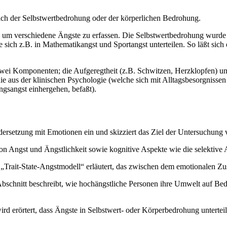
lich der Selbstwertbedrohung oder der körperlichen Bedrohung.
 um verschiedene Ängste zu erfassen. Die Selbstwertbedrohung wurde in
sich z.B. in Mathematikangst und Sportangst unterteilen. So läßt sich 
 zwei Komponenten; die Aufgeregtheit (z.B. Schwitzen, Herzklopfen) un
ie aus der klinischen Psychologie (welche sich mit Alltagsbesorgnissen
ngsangst einhergehen, befaßt).
dersetzung mit Emotionen ein und skizziert das Ziel der Untersuchung
von Angst und Ängstlichkeit sowie kognitive Aspekte wie die selektive
„Trait-State-Angstmodell“ erläutert, das zwischen dem emotionalen Zu
bschnitt beschreibt, wie hochängstliche Personen ihre Umwelt auf Be
ird erörtert, dass Ängste in Selbstwert- oder Körperbedrohung untert