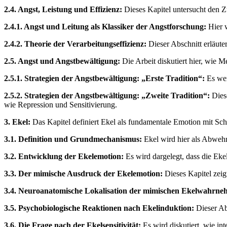
2.4. Angst, Leistung und Effizienz:
Dieses Kapitel untersucht den 
2.4.1. Angst und Leitung als Klassiker der Angstforschung:
Hier w
2.4.2. Theorie der Verarbeitungseffizienz:
Dieser Abschnitt erläute
2.5. Angst und Angstbewältigung:
Die Arbeit diskutiert hier, wie 
2.5.1. Strategien der Angstbewältigung: „Erste Tradition“:
Es wer
2.5.2. Strategien der Angstbewältigung: „Zweite Tradition“:
Diese
wie Repression und Sensitivierung.
3. Ekel:
Das Kapitel definiert Ekel als fundamentale Emotion mit Sc
3.1. Definition und Grundmechanismus:
Ekel wird hier als Abweh
3.2. Entwicklung der Ekelemotion:
Es wird dargelegt, dass die Eke
3.3. Der mimische Ausdruck der Ekelemotion:
Dieses Kapitel zeig
3.4. Neuroanatomische Lokalisation der mimischen Ekelwahrn
3.5. Psychobiologische Reaktionen nach Ekelinduktion:
Dieser Abs
3.6. Die Frage nach der Ekelsensitivität:
Es wird diskutiert, wie in