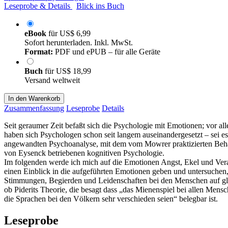
Leseprobe & Details
Blick ins Buch
eBook
für
US$ 6,99
Sofort herunterladen. Inkl. MwSt.
Format:
PDF und ePUB – für alle Geräte
Buch
für
US$ 18,99
Versand weltweit
In den Warenkorb
Zusammenfassung
Leseprobe
Details
Seit geraumer Zeit befaßt sich die Psychologie mit Emotionen; vor 
haben sich Psychologen schon seit langem auseinandergesetzt – sei e
angewandten Psychoanalyse, mit dem vom Mowrer praktizierten Beha
von Eysenck betriebenen kognitiven Psychologie.
Im folgenden werde ich mich auf die Emotionen Angst, Ekel und Ver
einen Einblick in die aufgeführten Emotionen geben und untersuchen,
Stimmungen, Begierden und Leidenschaften bei den Menschen auf gl
ob Piderits Theorie, die besagt dass „das Mienenspiel bei allen Mens
die Sprachen bei den Völkern sehr verschieden seien“ belegbar ist.
Leseprobe