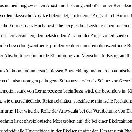
Zusammenhang zwischen Angst und Leistungseinbußen unter Berücksicht
erden klassische Ansätze beleuchtet, nach denen Angst durch Aufmer
rt die Formel, dass Hochängstliche bei gleicher Leistung einen höhere
Menschen versuchen, den belastenden Zustand der Angst zu reduzieren.
den bewertungszentrierte, problemzentrierte und emotionszentrierte B
r Abschnitt beschreibt die Einordnung von Menschen in Bezug auf ihr
hutzfunktion und untersucht dessen Entwicklung und neuroanatomische 
rmechanismus gegen pathogene Substanzen oder als Schutz vor Grenzü
lemotion stark von Lernprozessen beeinflusst wird, die besonders im Ki
t, wie unterschiedliche Reizmodalitäten spezifische mimische Reaktion
ehmung:
Hier wird die Rolle der Amygdala bei der Verarbeitung von Eke
chnitt listet physiologische Messgrößen auf, die bei einer Ekelreakti
terindividuelle Unterschiede in der Ekelsensitivität den Umgang mit Pho