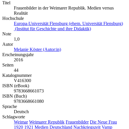
Titel
Frauenbilder in der Weimarer Republik. Medien versus
Realität
Hochschule
Europa-Universität Flensburg (ehem. Universität Flensburg)
(Institut für Geschichte und ihre Didaktik)
Note
1,0
Autor
Melanie Köster (Autor:in)
Erscheinungsjahr
2016
Seiten
44
Katalognummer
V416300
ISBN (eBook)
9783668661073
ISBN (Buch)
9783668661080
Sprache
Deutsch
Schlagworte
Weimar
Weimarer Republik
Frauenbilder
Die Neue Frau
1920
1921
Medien
Deutschland
Nachkriegszeit
Vamp