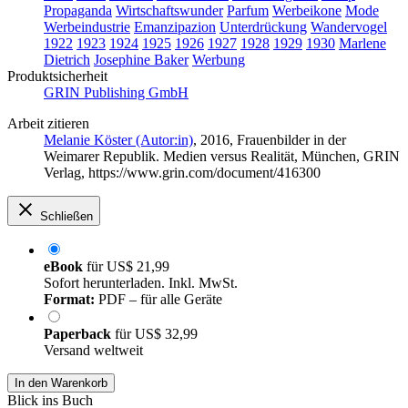
Propaganda
Wirtschaftswunder
Parfum
Werbeikone
Mode
Werbeindustrie
Emanzipazion
Unterdrückung
Wandervogel
1922
1923
1924
1925
1926
1927
1928
1929
1930
Marlene
Dietrich
Josephine Baker
Werbung
Produktsicherheit
GRIN Publishing GmbH
Arbeit zitieren
Melanie Köster (Autor:in)
, 2016, Frauenbilder in der
Weimarer Republik. Medien versus Realität, München, GRIN
Verlag, https://www.grin.com/document/416300
Schließen
eBook
für
US$ 21,99
Sofort herunterladen. Inkl. MwSt.
Format:
PDF – für alle Geräte
Paperback
für
US$ 32,99
Versand weltweit
In den Warenkorb
Blick ins Buch