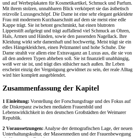
und auf Werbeplakaten für Kosmetikartikel, Schmuck und Parfum.
Mit ihrem stolzen, unnahbaren Blick verkörpert sie das ästhetisch
reizvolle Luxusgeschöpf. Die Dame ist eine sehr elegant gekleidete
Frau mit modernem Kurzhaarschnitt auf dem sie meist eine edle
Kappe trägt. Sie ist betont geschminkt, hat einen blutroten
Lippenstift aufgelegt und trägt auffallend viel Schmuck an Ohren,
Hals, Armen und Händen, sowie den passenden Nagellack. Ihre
Kleidung wirkt sehr damenhaft und hochwertig. Meist trägt sie ein
edles Hängekleidchen, einen Pelzmantel und hohe Schuhe. Die
Dame strahlt vor allem eine Extravaganz an Luxus aus, die sie von
all den anderen Typen abheben soll. Sie ist finanziell unabhängig,
weiß wer sie ist, und trägt dies stilsicher nach außen. Ihr Leben
erscheint einzig der Vergnügung gewidmet zu sein, der reale Alltag
wird hier komplett ausgeblendet.
Zusammenfassung der Kapitel
1 Einleitung:
Vorstellung der Forschungsfrage und des Fokus auf
die Diskrepanz zwischen medialem Frauenbild und
Lebenswirklichkeit in den deutschen Großstädten der Weimarer
Republik.
2 Voraussetzungen:
Analyse der demografischen Lage, der neuen
Unterhaltungskultur, der Massenmedien und der Frauenbewegung