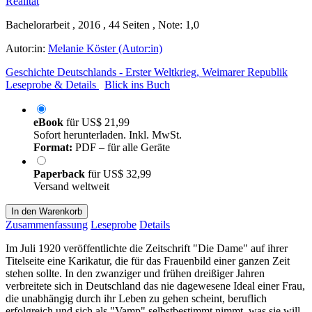
Bachelorarbeit , 2016 , 44 Seiten , Note: 1,0
Autor:in:
Melanie Köster (Autor:in)
Geschichte Deutschlands - Erster Weltkrieg, Weimarer Republik
Leseprobe & Details
Blick ins Buch
eBook
für
US$ 21,99
Sofort herunterladen. Inkl. MwSt.
Format:
PDF – für alle Geräte
Paperback
für
US$ 32,99
Versand weltweit
In den Warenkorb
Zusammenfassung
Leseprobe
Details
Im Juli 1920 veröffentlichte die Zeitschrift "Die Dame" auf ihrer
Titelseite eine Karikatur, die für das Frauenbild einer ganzen Zeit
stehen sollte. In den zwanziger und frühen dreißiger Jahren
verbreitete sich in Deutschland das nie dagewesene Ideal einer Frau,
die unabhängig durch ihr Leben zu gehen scheint, beruflich
erfolgreich und sich als "Vamp" selbstbestimmt nimmt, was sie will.