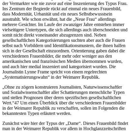
der Vermarkter wie nie zuvor auf eine Inszenierung des Typus Frau.
Ins Zentrum der Begierde rückt auf einmal ein neues Frauenbild,
dass Modernität, Urbanität und ein neues Selbstbewusstsein
ausstrahlt. Wie schon erwähnt, hat die „Neue Frau“ allerdings
mehrere Gesichter. Im Laufe der zwanziger Jahre entstehen immer
vielseitigere Untertypen, die sich allerdings auch überschneiden und
somit nicht direkt voneinander abzugrenzen sind. Neben
gesellschaftlichen Kategorisierungen suchten aber auch die Frauen
selbst nach Vorbildern und Identifikationsmustern, die ihnen halfen
sich in der Gesellschaft einzuordnen. Orientierung gaben dabei die
verschiedenen Frauenbilder, die mehr oder weniger aus den
amerikanischen und französischen Medien übernommen wurden,
und auch hier medial inszeniert und kategorisiert wurden. Die
Journalistin Lynne Frame spricht von einem regelrechten
„Systematisierungswahn“ in der Weimarer Republik.
„Ohne zu zögern konstruieren Journalisten, Naturwissenschaftler
und Sozialwissenschaftler aller Schattierungen menschliche Typen
und stellen Prognosen über deren spezifischen gesellschaftlichen
Wert.“47 Um einen Überblick über die verschiedenen Frauenbilder
in der Weimarer Republik zu verschaffen, sollen im Folgenden die
bekanntesten Typen erläutert werden.
Zunächst wäre hier der Typus der „Dame“. Dieses Frauenbild findet
man in der Weimarer Republik vor allem in Hochglanzzeitschriften