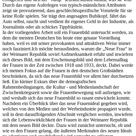
Durch das eigene Auferlegen von typisch-männlichen Attributen
zeigt sie provozierend, dass geschlechtsspezifische Vorurteile für sie
keine Rolle spielen. Sie trägt den angesagten Bubikopf, fährt das
Auto selbst, raucht und verdient ihr eigenes Geld in der Industrie, als
Journalistin oder als schickes Tippfräulein.
In der vorliegenden Arbeit soll ein Frauenbild untersucht werden, zu
dem die meisten Deutschen bis heute eine genaue Vorstellung
haben, weil es mit seiner provokanten und attraktiven Weise immer
noch fasziniert.Ich möchte herausfinden, warum die „Neue Frau“ in
der Weimarer Republik soviel Aufmerksamkeit erfuhr und inwiefern
sich dieses Bild, mit dem Erscheinungsbild und dem Lebensalltag
der Frauen in der Zeit zwischen 1918 und 1933, deckt. Dabei werde
ich meinen Fokus auf die Frauen in den deutschen Großstädten
beschränken, da sich das neue Frauenbild vor allem hier durchsetzen
ließ. Ein kleiner Exkurs über die demografischen
Rahmenbedingungen, die Kultur - und Medienlandschaft der
Zwischenkriegszeit sowie die Frauenbewegung soll aufzeigen, wie
und weshalb sich das neue Frauenbild so rasant entwickeln konnte.
Nachdem ein Überblick über das neue Frauenideal gegeben wird,
welches von den Medien und der Werbeindustrie propagiert wurde,
soll in dem darauffolgenden Abschnitt verglichen werden, inwiefern
sich die Lebenswirklichkeit der Frauen in der Weimarer Republik
mit dem neuen Bild deckte. Dazu wird zunächst untersucht, ob und
wie es den Frauen gelang, die äußeren Merkmalen des neuen Ideals