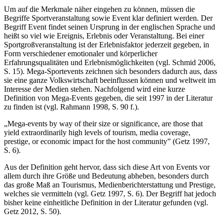
Um auf die Merkmale näher eingehen zu können, müssen die
Begriffe Sportveranstaltung sowie Event klar definiert werden. Der
Begriff Event findet seinen Ursprung in der englischen Sprache und
heißt so viel wie Ereignis, Erlebnis oder Veranstaltung. Bei einer
Sportgroßveranstaltung ist der Erlebnisfaktor jederzeit gegeben, in
Form verschiedener emotionaler und körperlicher
Erfahrungsqualitäten und Erlebnismöglichkeiten (vgl. Schmid 2006,
S. 15). Mega-Sportevents zeichnen sich besonders dadurch aus, dass
sie eine ganze Volkswirtschaft beeinflussen können und weltweit im
Interesse der Medien stehen. Nachfolgend wird eine kurze
Definition von Mega-Events gegeben, die seit 1997 in der Literatur
zu finden ist (vgl. Rahmann 1998, S. 90 f.).
„Mega-events by way of their size or significance, are those that
yield extraordinarily high levels of tourism, media coverage,
prestige, or economic impact for the host community” (Getz 1997,
S. 6).
Aus der Definition geht hervor, dass sich diese Art von Events vor
allem durch ihre Größe und Bedeutung abheben, besonders durch
das große Maß an Tourismus, Medienberichterstattung und Prestige,
welches sie vermitteln (vgl. Getz 1997, S. 6). Der Begriff hat jedoch
bisher keine einheitliche Definition in der Literatur gefunden (vgl.
Getz 2012, S. 50).