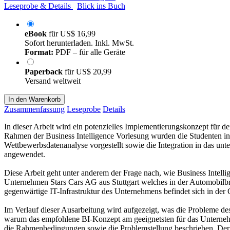
Leseprobe & Details
Blick ins Buch
eBook
für
US$ 16,99
Sofort herunterladen. Inkl. MwSt.
Format:
PDF – für alle Geräte
Paperback
für
US$ 20,99
Versand weltweit
In den Warenkorb
Zusammenfassung
Leseprobe
Details
In dieser Arbeit wird ein potenzielles Implementierungskonzept für d
Rahmen der Business Intelligence Vorlesung wurden die Studenten i
Wettbewerbsdatenanalyse vorgestellt sowie die Integration in das 
angewendet.
Diese Arbeit geht unter anderem der Frage nach, wie Business Intell
Unternehmen Stars Cars AG aus Stuttgart welches in der Automobilbra
gegenwärtige IT-Infrastruktur des Unternehmens befindet sich in de
Im Verlauf dieser Ausarbeitung wird aufgezeigt, was die Probleme 
warum das empfohlene BI-Konzept am geeignetsten für das Unternehmen
die Rahmenbedingungen sowie die Problemstellung beschrieben. Der e