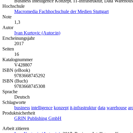
Business Intelligence Konzept. IT-Infrastruktur, Data Warehou
Hochschule
Macromedia Fachhochschule der Medien Stuttgart
Note
1,3
Autor
Ivan Kurtovic (Autor:in)
Erscheinungsjahr
2017
Seiten
16
Katalognummer
V428807
ISBN (eBook)
9783668745292
ISBN (Buch)
9783668745308
Sprache
Deutsch
Schlagworte
business
intelligence
konzept
it-infrastruktur
data
warehouse
ar
Produktsicherheit
GRIN Publishing GmbH
Arbeit zitieren