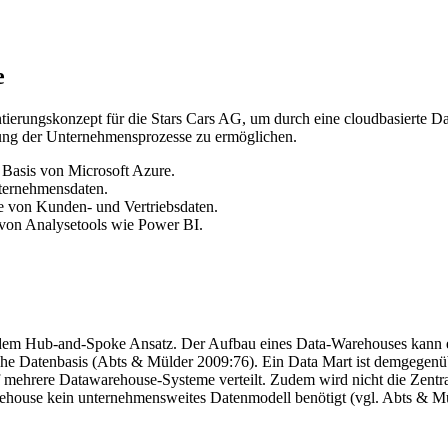
e
entierungskonzept für die Stars Cars AG, um durch eine cloudbasierte
rung der Unternehmensprozesse zu ermöglichen.
 Basis von Microsoft Azure.
ternehmensdaten.
e von Kunden- und Vertriebsdaten.
 von Analysetools wie Power BI.
 dem Hub-and-Spoke Ansatz. Der Aufbau eines Data-Warehouses kann ent
sche Datenbasis (Abts & Mülder 2009:76). Ein Data Mart ist demgegenü
mehrere Datawarehouse-Systeme verteilt. Zudem wird nicht die Zentra
ehouse kein unternehmensweites Datenmodell benötigt (vgl. Abts & M