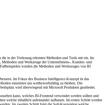
n die in der Vorlesung erlernten Methoden und Tools mit ein. Im
ätze, Methoden und Werkzeuge der Unternehmens-, Kunden- und
n Fallbeispielen wurden die Methoden und Werkzeuges von BI
bessern. Im Fokus des Business Intelligence-Konzept ist das
ethoden einsetzten um wettbewerbsfähig zu bleiben. Die
eitsplatz wird überwiegend mit Microsoft Produkten gearbeitet.
 aussehen kann, welches BI-Frontend verwendet werden sollten und
en welche inhaltlich aufeinander aufbauen. Im ersten Schritt werden
erden. Im zweiten Schritt folgt die Soll-Konzeption welche