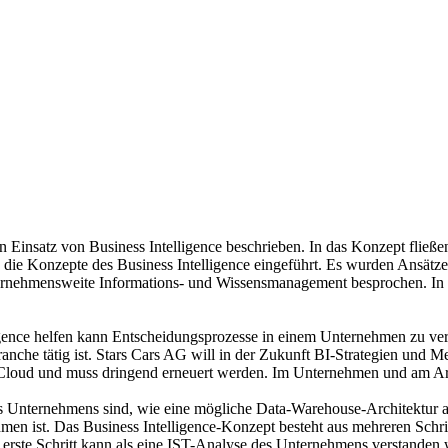
en Einsatz von Business Intelligence beschrieben. In das Konzept fließe
n die Konzepte des Business Intelligence eingeführt. Es wurden Ans
unternehmensweite Informations- und Wissensmanagement besprochen. I
igence helfen kann Entscheidungsprozesse in einem Unternehmen zu ver
nche tätig ist. Stars Cars AG will in der Zukunft BI-Strategien und M
r Cloud und muss dringend erneuert werden. Im Unternehmen und am Arb
des Unternehmens sind, wie eine mögliche Data-Warehouse-Architektur
 ist. Das Business Intelligence-Konzept besteht aus mehreren Schritt
rste Schritt kann als eine IST-Analyse des Unternehmens verstanden w