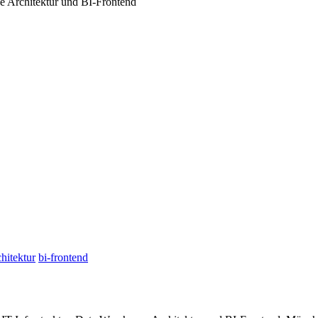
se Architektur und BI-Frontend
chitektur
bi-frontend