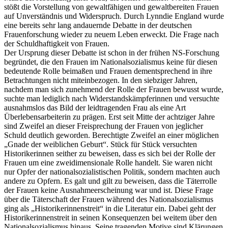
stößt die Vorstellung von gewaltfähigen und gewaltbereiten Frauen
auf Unverständnis und Widerspruch. Durch Lynndie England wurde
eine bereits sehr lang andauernde Debatte in der deutschen
Frauenforschung wieder zu neuem Leben erweckt. Die Frage nach
der Schuldhaftigkeit von Frauen.
Der Ursprung dieser Debatte ist schon in der frühen NS-Forschung
begründet, die den Frauen im Nationalsozialismus keine für diesen
bedeutende Rolle beimaßen und Frauen dementsprechend in ihre
Betrachtungen nicht miteinbezogen. In den siebziger Jahren,
nachdem man sich zunehmend der Rolle der Frauen bewusst wurde,
suchte man lediglich nach Widerstandskämpferinnen und versuchte
ausnahmslos das Bild der leidtragenden Frau als eine Art
Überlebensarbeiterin zu prägen. Erst seit Mitte der achtziger Jahre
sind Zweifel an dieser Freisprechung der Frauen von jeglicher
Schuld deutlich geworden. Berechtigte Zweifel an einer möglichen
„Gnade der weiblichen Geburt“. Stück für Stück versuchten
Historikerinnen seither zu beweisen, dass es sich bei der Rolle der
Frauen um eine zweidimensionale Rolle handelt. Sie waren nicht
nur Opfer der nationalsozialistischen Politik, sondern machten auch
andere zu Opfern. Es galt und gilt zu beweisen, dass die Täterrolle
der Frauen keine Ausnahmeerscheinung war und ist. Diese Frage
über die Täterschaft der Frauen während des Nationalsozialismus
ging als „Historikerinnenstreit“ in die Literatur ein. Dabei geht der
Historikerinnenstreit in seinen Konsequenzen bei weitem über den
Nationalsozialismus hinaus. Seine tragenden Motive sind Klärungen