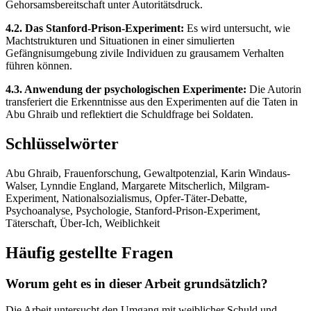
Gehorsamsbereitschaft unter Autoritätsdruck.
4.2. Das Stanford-Prison-Experiment:
Es wird untersucht, wie
Machtstrukturen und Situationen in einer simulierten
Gefängnisumgebung zivile Individuen zu grausamem Verhalten
führen können.
4.3. Anwendung der psychologischen Experimente:
Die Autorin
transferiert die Erkenntnisse aus den Experimenten auf die Taten in
Abu Ghraib und reflektiert die Schuldfrage bei Soldaten.
Schlüsselwörter
Abu Ghraib, Frauenforschung, Gewaltpotenzial, Karin Windaus-
Walser, Lynndie England, Margarete Mitscherlich, Milgram-
Experiment, Nationalsozialismus, Opfer-Täter-Debatte,
Psychoanalyse, Psychologie, Stanford-Prison-Experiment,
Täterschaft, Über-Ich, Weiblichkeit
Häufig gestellte Fragen
Worum geht es in dieser Arbeit grundsätzlich?
Die Arbeit untersucht den Umgang mit weiblicher Schuld und