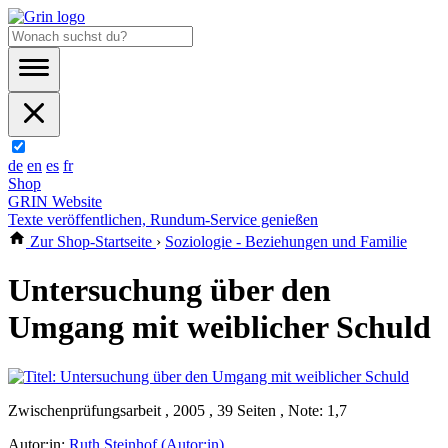
de
en
es
fr
Shop
GRIN Website
Texte veröffentlichen, Rundum-Service genießen
Zur Shop-Startseite
›
Soziologie - Beziehungen und Familie
Untersuchung über den
Umgang mit weiblicher Schuld
Zwischenprüfungsarbeit , 2005 , 39 Seiten , Note: 1,7
Autor:in:
Ruth Steinhof (Autor:in)