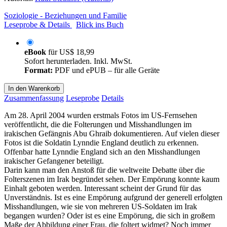
Soziologie - Beziehungen und Familie
Leseprobe & Details
Blick ins Buch
eBook
für
US$ 18,99
Sofort herunterladen. Inkl. MwSt.
Format:
PDF und ePUB – für alle Geräte
In den Warenkorb
Zusammenfassung
Leseprobe
Details
Am 28. April 2004 wurden erstmals Fotos im US-Fernsehen
veröffentlicht, die die Folterungen und Misshandlungen im
irakischen Gefängnis Abu Ghraib dokumentieren. Auf vielen dieser
Fotos ist die Soldatin Lynndie England deutlich zu erkennen.
Offenbar hatte Lynndie England sich an den Misshandlungen
irakischer Gefangener beteiligt.
Darin kann man den Anstoß für die weltweite Debatte über die
Folterszenen im Irak begründet sehen. Der Empörung konnte kaum
Einhalt geboten werden. Interessant scheint der Grund für das
Unverständnis. Ist es eine Empörung aufgrund der generell erfolgten
Misshandlungen, wie sie von mehreren US-Soldaten im Irak
begangen wurden? Oder ist es eine Empörung, die sich in großem
Maße der Abbildung einer Frau, die foltert widmet? Noch immer