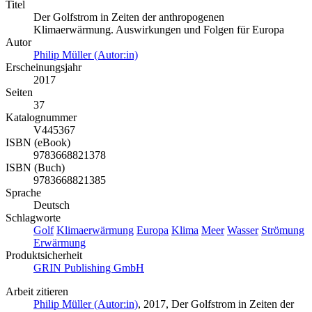
Titel
Der Golfstrom in Zeiten der anthropogenen
Klimaerwärmung. Auswirkungen und Folgen für Europa
Autor
Philip Müller (Autor:in)
Erscheinungsjahr
2017
Seiten
37
Katalognummer
V445367
ISBN (eBook)
9783668821378
ISBN (Buch)
9783668821385
Sprache
Deutsch
Schlagworte
Golf
Klimaerwärmung
Europa
Klima
Meer
Wasser
Strömung
Erwärmung
Produktsicherheit
GRIN Publishing GmbH
Arbeit zitieren
Philip Müller (Autor:in)
, 2017, Der Golfstrom in Zeiten der