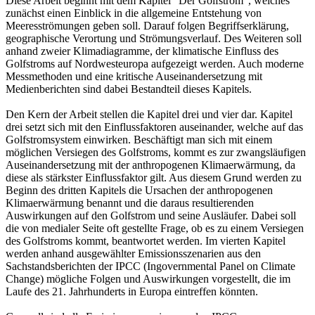
Diese Arbeit beginnt mit dem Kapitel "Der Golfstrom", welches
zunächst einen Einblick in die allgemeine Entstehung von
Meeresströmungen geben soll. Darauf folgen Begriffserklärung,
geographische Verortung und Strömungsverlauf. Des Weiteren soll
anhand zweier Klimadiagramme, der klimatische Einfluss des
Golfstroms auf Nordwesteuropa aufgezeigt werden. Auch moderne
Messmethoden und eine kritische Auseinandersetzung mit
Medienberichten sind dabei Bestandteil dieses Kapitels.
Den Kern der Arbeit stellen die Kapitel drei und vier dar. Kapitel
drei setzt sich mit den Einflussfaktoren auseinander, welche auf das
Golfstromsystem einwirken. Beschäftigt man sich mit einem
möglichen Versiegen des Golfstroms, kommt es zur zwangsläufigen
Auseinandersetzung mit der anthropogenen Klimaerwärmung, da
diese als stärkster Einflussfaktor gilt. Aus diesem Grund werden zu
Beginn des dritten Kapitels die Ursachen der anthropogenen
Klimaerwärmung benannt und die daraus resultierenden
Auswirkungen auf den Golfstrom und seine Ausläufer. Dabei soll
die von medialer Seite oft gestellte Frage, ob es zu einem Versiegen
des Golfstroms kommt, beantwortet werden. Im vierten Kapitel
werden anhand ausgewählter Emissionsszenarien aus den
Sachstandsberichten der IPCC (Ingovernmental Panel on Climate
Change) mögliche Folgen und Auswirkungen vorgestellt, die im
Laufe des 21. Jahrhunderts in Europa eintreffen könnten.