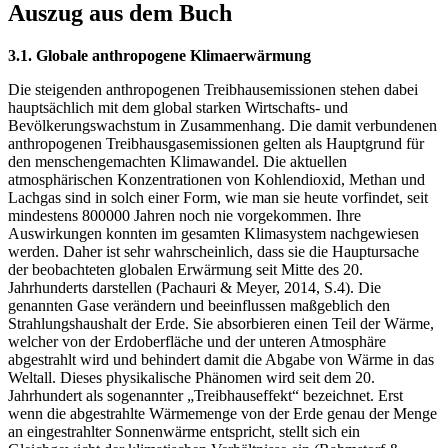
Auszug aus dem Buch
3.1. Globale anthropogene Klimaerwärmung
Die steigenden anthropogenen Treibhausemissionen stehen dabei
hauptsächlich mit dem global starken Wirtschafts- und
Bevölkerungswachstum in Zusammenhang. Die damit verbundenen
anthropogenen Treibhausgasemissionen gelten als Hauptgrund für
den menschengemachten Klimawandel. Die aktuellen
atmosphärischen Konzentrationen von Kohlendioxid, Methan und
Lachgas sind in solch einer Form, wie man sie heute vorfindet, seit
mindestens 800000 Jahren noch nie vorgekommen. Ihre
Auswirkungen konnten im gesamten Klimasystem nachgewiesen
werden. Daher ist sehr wahrscheinlich, dass sie die Hauptursache
der beobachteten globalen Erwärmung seit Mitte des 20.
Jahrhunderts darstellen (Pachauri & Meyer, 2014, S.4). Die
genannten Gase verändern und beeinflussen maßgeblich den
Strahlungshaushalt der Erde. Sie absorbieren einen Teil der Wärme,
welcher von der Erdoberfläche und der unteren Atmosphäre
abgestrahlt wird und behindert damit die Abgabe von Wärme in das
Weltall. Dieses physikalische Phänomen wird seit dem 20.
Jahrhundert als sogenannter „Treibhauseffekt“ bezeichnet. Erst
wenn die abgestrahlte Wärmemenge von der Erde genau der Menge
an eingestrahlter Sonnenwärme entspricht, stellt sich ein