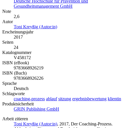
Deutsche Hochschule für Prävention und
Gesundheitsmanagement GmbH
Note
2,6
Autor
Toni Kreyßig (Autor:in)
Erscheinungsjahr
2017
Seiten
24
Katalognummer
V458172
ISBN (eBook)
9783668926219
ISBN (Buch)
9783668926226
Sprache
Deutsch
Schlagworte
coaching-prozess
ablauf
sitzung
ergebnisbewertung
klientin
Produktsicherheit
GRIN Publishing GmbH
Arbeit zitieren
Toni Kreyßig (Autor:in)
, 2017, Der Coaching-Prozess.