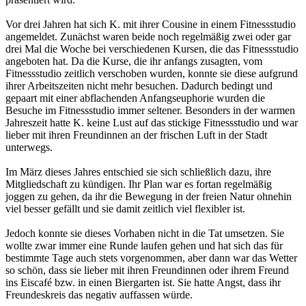
Vor drei Jahren hat sich K. mit ihrer Cousine in einem Fitnessstudio
angemeldet. Zunächst waren beide noch regelmäßig zwei oder gar
drei Mal die Woche bei verschiedenen Kursen, die das Fitnessstudio
angeboten hat. Da die Kurse, die ihr anfangs zusagten, vom
Fitnessstudio zeitlich verschoben wurden, konnte sie diese aufgrund
ihrer Arbeitszeiten nicht mehr besuchen. Dadurch bedingt und
gepaart mit einer abflachenden Anfangseuphorie wurden die
Besuche im Fitnessstudio immer seltener. Besonders in der warmen
Jahreszeit hatte K. keine Lust auf das stickige Fitnessstudio und war
lieber mit ihren Freundinnen an der frischen Luft in der Stadt
unterwegs.
Im März dieses Jahres entschied sie sich schließlich dazu, ihre
Mitgliedschaft zu kündigen. Ihr Plan war es fortan regelmäßig
joggen zu gehen, da ihr die Bewegung in der freien Natur ohnehin
viel besser gefällt und sie damit zeitlich viel flexibler ist.
Jedoch konnte sie dieses Vorhaben nicht in die Tat umsetzen. Sie
wollte zwar immer eine Runde laufen gehen und hat sich das für
bestimmte Tage auch stets vorgenommen, aber dann war das Wetter
so schön, dass sie lieber mit ihren Freundinnen oder ihrem Freund
ins Eiscafé bzw. in einen Biergarten ist. Sie hatte Angst, dass ihr
Freundeskreis das negativ auffassen würde.