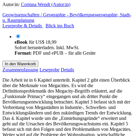
Autor:in:
Corinna Wendt (Autor:in)
Geowissenschaften / Geographie - Bevölkerungsgeographie, Stadt-
u. Raumplanung
Leseprobe & Details
Blick ins Buch
eBook
für
US$ 18,99
Sofort herunterladen. Inkl. MwSt.
Format:
PDF und ePUB – für alle Geräte
In den Warenkorb
Zusammenfassung
Leseprobe
Details
Die Arbeit ist in 6 Kapitel unterteilt. Kapitel 2 gibt einen Überblick
über die Merkmale von Megacities. Es wird die
Definitionsproblematik des Megacity-Begriffs erläutert, auf die
„Funkionale Primacy“ eingegangen und als dritter Punkt die
Bevölkerungsentwicklung betrachtet. Kapitel 3 befasst sich mit der
Verbreitung von Megastädten in Industrie-, Schwellen- und
Entwicklungsländern und den zukünftigen Trends der Entwicklung.
Das 4. Kapitel wurde um die „Entstehungsgründe“ erweitert und
geht auf die Ursachen des Bevölkerungswachstums ein. Kapitel 5
befasst sich mit den Folgen und den Problematiken von Megacities.
Weiter wird auf die Probleme der Wohnsituation, wirtschaftliche