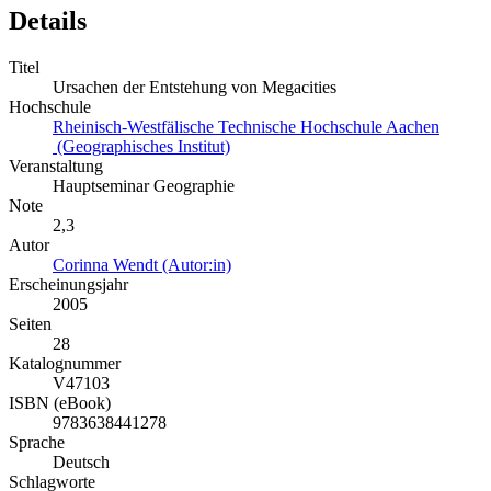
Details
Titel
Ursachen der Entstehung von Megacities
Hochschule
Rheinisch-Westfälische Technische Hochschule Aachen
(Geographisches Institut)
Veranstaltung
Hauptseminar Geographie
Note
2,3
Autor
Corinna Wendt (Autor:in)
Erscheinungsjahr
2005
Seiten
28
Katalognummer
V47103
ISBN (eBook)
9783638441278
Sprache
Deutsch
Schlagworte