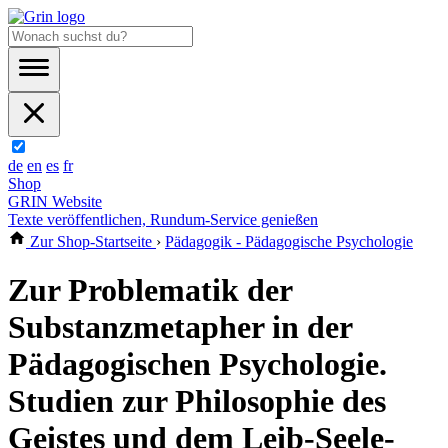
de
en
es
fr
Shop
GRIN Website
Texte veröffentlichen, Rundum-Service genießen
Zur Shop-Startseite
›
Pädagogik - Pädagogische Psychologie
Zur Problematik der
Substanzmetapher in der
Pädagogischen Psychologie.
Studien zur Philosophie des
Geistes und dem Leib-Seele-