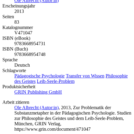
Ole Albrecht (Autor:in)
Erscheinungsjahr
2013
Seiten
83
Katalognummer
V471047
ISBN (eBook)
9783668954731
ISBN (Buch)
9783668954748
Sprache
Deutsch
Schlagworte
Pädagogische Psychologie
Transfer von Wissen
Philosophie
des Geistes
Leib-Seele-Problem
Produktsicherheit
GRIN Publishing GmbH
Arbeit zitieren
Ole Albrecht (Autor:in)
, 2013, Zur Problematik der
Substanzmetapher in der Pädagogischen Psychologie. Studien
zur Philosophie des Geistes und dem Leib-Seele-Problem,
München, GRIN Verlag,
https://www.grin.com/document/471047