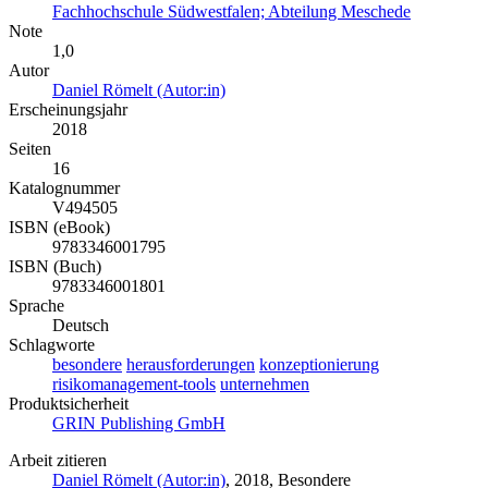
Fachhochschule Südwestfalen; Abteilung Meschede
Note
1,0
Autor
Daniel Römelt (Autor:in)
Erscheinungsjahr
2018
Seiten
16
Katalognummer
V494505
ISBN (eBook)
9783346001795
ISBN (Buch)
9783346001801
Sprache
Deutsch
Schlagworte
besondere
herausforderungen
konzeptionierung
risikomanagement-tools
unternehmen
Produktsicherheit
GRIN Publishing GmbH
Arbeit zitieren
Daniel Römelt (Autor:in)
, 2018, Besondere