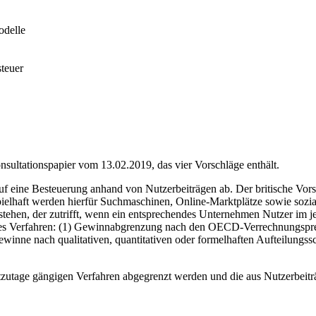
odelle
steuer
ultationspapier vom 13.02.2019, das vier Vorschläge enthält.
f eine Besteuerung anhand von Nutzerbeiträgen ab. Der britische Vorsch
ielhaft werden hierfür Suchmaschinen, Online-Marktplätze sowie sozial
stehen, der zutrifft, wenn ein entsprechendes Unternehmen Nutzer im j
figes Verfahren: (1) Gewinnabgrenzung nach den OECD-Verrechnungspreis
gewinne nach qualitativen, quantitativen oder formelhaften Aufteilungss
tzutage gängigen Verfahren abgegrenzt werden und die aus Nutzerbeit