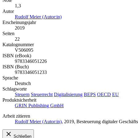
Note
1,3
Autor
Rudolf Meier (Autor:in)
Erscheinungsjahr
2019
Seiten
22
Katalognummer
V506095
ISBN (eBook)
9783346051226
ISBN (Buch)
9783346051233
Sprache
Deutsch
Schlagworte
Steuern
Steuerrecht
Digitalisierung
BEPS
OECD
EU
Produktsicherheit
GRIN Publishing GmbH
Arbeit zitieren
Rudolf Meier (Autor:in)
, 2019, Besteuerung digitaler Geschä
Schließen