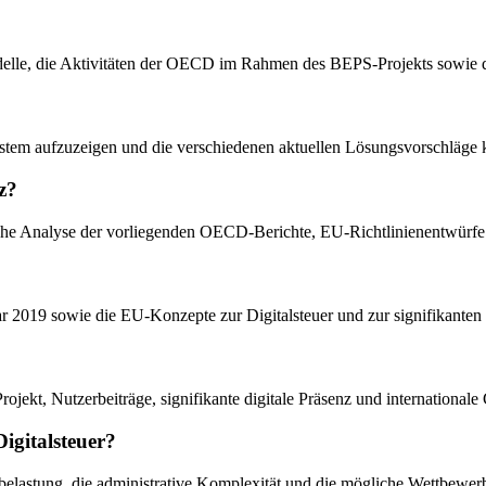
elle, die Aktivitäten der OECD im Rahmen des BEPS-Projekts sowie d
ystem aufzuzeigen und die verschiedenen aktuellen Lösungsvorschläge k
z?
liche Analyse der vorliegenden OECD-Berichte, EU-Richtlinienentwürfe s
19 sowie die EU-Konzepte zur Digitalsteuer und zur signifikanten digi
ojekt, Nutzerbeiträge, signifikante digitale Präsenz und internationale
Digitalsteuer?
belastung, die administrative Komplexität und die mögliche Wettbewe