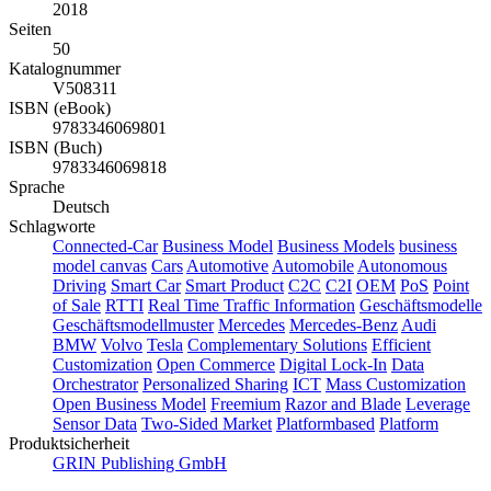
2018
Seiten
50
Katalognummer
V508311
ISBN (eBook)
9783346069801
ISBN (Buch)
9783346069818
Sprache
Deutsch
Schlagworte
Connected-Car
Business Model
Business Models
business
model canvas
Cars
Automotive
Automobile
Autonomous
Driving
Smart Car
Smart Product
C2C
C2I
OEM
PoS
Point
of Sale
RTTI
Real Time Traffic Information
Geschäftsmodelle
Geschäftsmodellmuster
Mercedes
Mercedes-Benz
Audi
BMW
Volvo
Tesla
Complementary Solutions
Efficient
Customization
Open Commerce
Digital Lock-In
Data
Orchestrator
Personalized Sharing
ICT
Mass Customization
Open Business Model
Freemium
Razor and Blade
Leverage
Sensor Data
Two-Sided Market
Platformbased
Platform
Produktsicherheit
GRIN Publishing GmbH