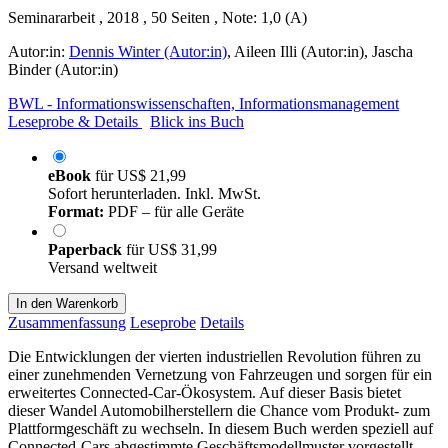
Seminararbeit , 2018 , 50 Seiten , Note: 1,0 (A)
Autor:in:
Dennis Winter (Autor:in)
,
Aileen Illi (Autor:in)
,
Jascha
Binder (Autor:in)
BWL - Informationswissenschaften, Informationsmanagement
Leseprobe & Details
Blick ins Buch
eBook
für
US$ 21,99
Sofort herunterladen. Inkl. MwSt.
Format:
PDF – für alle Geräte
Paperback
für
US$ 31,99
Versand weltweit
In den Warenkorb
Zusammenfassung
Leseprobe
Details
Die Entwicklungen der vierten industriellen Revolution führen zu
einer zunehmenden Vernetzung von Fahrzeugen und sorgen für ein
erweitertes Connected-Car-Ökosystem. Auf dieser Basis bietet
dieser Wandel Automobilherstellern die Chance vom Produkt- zum
Plattformgeschäft zu wechseln. In diesem Buch werden speziell auf
Connected-Cars abgestimmte Geschäftsmodellmuster vorgestellt