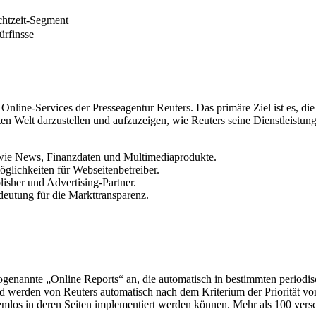
Echtzeit-Segment
ürfinsse
 Online-Services der Presseagentur Reuters. Das primäre Ziel ist es, d
zten Welt darzustellen und aufzuzeigen, wie Reuters seine Dienstleistu
n wie News, Finanzdaten und Multimediaprodukte.
glichkeiten für Webseitenbetreiber.
isher und Advertising-Partner.
eutung für die Markttransparenz.
 sogenannte „Online Reports“ an, die automatisch in bestimmten periodi
 werden von Reuters automatisch nach dem Kriterium der Priorität vorso
los in deren Seiten implementiert werden können. Mehr als 100 versch