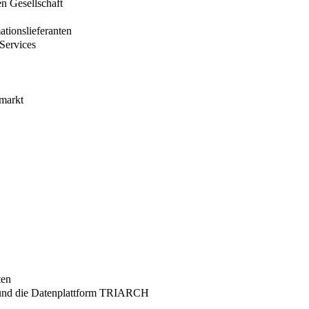
en Gesellschaft
ationslieferanten
 Services
smarkt
ten
l und die Datenplattform TRIARCH