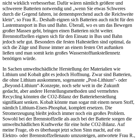
nicht wirklich verbesserbar. Dafür wären nämlich größere und
schwerere Batterien notwendig und „wenn Sie etwas Schweres
durch die Gegend fahren, ist dementsprechend auch die Reichweite
klein“, so Frau R.. Deshalb eignen sich Batterien auch nicht für den
Lastentransport in Bus und Bahn. Überall, wo es um das Bewegen
großer Massen geht, bringen einen Batterien nicht weiter.
Brennstoffzellen eignen sich für den Einsatz in Bus und Bahn
jedoch sehr gut. Besonders die festen Haltestellen sind optimal, da
sich die Züge und Busse immer an einem festen Ort auftanken
ließen und man somit kein großes Wasserstofftankstellennetz
benötigen würde.
In Sachen umweltschädliche Herstellung der Materialien wie
Lithium und Kobalt gibt es jedoch Hoffnung. Zwar sind Batterien,
die ohne Lithium auskommen, sogenannte „Post-Lithium“- oder
„Beyond-Lithium“-Konzepte, noch sehr weit in die Zukunft
gedacht, aber andere Herstellungsmethoden und vermehrtes
Recycling könnten die CO2-Bilanz der Batterie­herstellung
signifikant senken. Kobalt könnte man sogar mit einem neuen Stoff,
nämlich Lithium-Eisen-Phosphat, komplett ersetzen. Die
Stromerzeugung bleibt jedoch immer noch ein großes Problem.
Sowohl bei der Brennstoffzelle als auch bei der Batterie sorgen die
umweltschädlichen Kraftwerke für eine hohe CO2-Bilanz. Auf
meine Frage, ob es überhaupt jetzt schon Sinn macht, auf ein
Elektro- oder Brennstoffzellenauto umzusteigen, antwortete Frau R.,