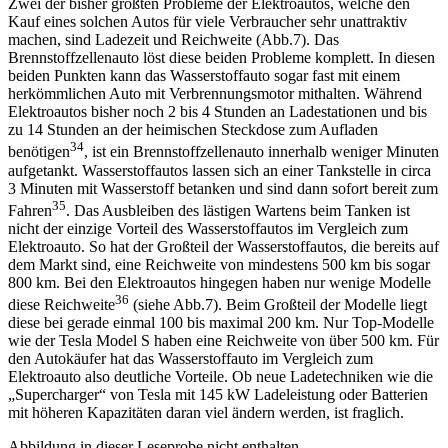
Zwei der bisher größten Probleme der Elektroautos, welche den
Kauf eines solchen Autos für viele Verbraucher sehr unattraktiv
machen, sind Ladezeit und Reichweite (Abb.7). Das
Brennstoffzellenauto löst diese beiden Probleme komplett. In diesen
beiden Punkten kann das Wasser­stoffauto sogar fast mit einem
herkömmlichen Auto mit Verbrennungsmotor mithalten. Während
Elektroautos bisher noch 2 bis 4 Stunden an Ladestationen und bis
zu 14 Stunden an der heimischen Steckdose zum Aufladen
34
benötigen
, ist ein Brennstoffzellenauto innerhalb weniger Minuten
aufgetankt. Wasserstoffautos lassen sich an einer Tankstelle in circa
3 Minuten mit Wasserstoff betanken und sind dann sofort bereit zum
35
Fahren
. Das Ausbleiben des lästigen Wartens beim Tanken ist
nicht der einzige Vorteil des Wasserstoffautos im Vergleich zum
Elektroauto. So hat der Großteil der Wasserstoffautos, die bereits auf
dem Markt sind, eine Reichweite von mindestens 500 km bis sogar
800 km. Bei den Elektroautos hingegen haben nur wenige Modelle
36
diese Reichweite
(siehe Abb.7). Beim Großteil der Modelle liegt
diese bei gerade einmal 100 bis maximal 200 km. Nur Top-Modelle
wie der Tesla Model S haben eine Reichweite von über 500 km. Für
den Autokäufer hat das Wasserstoffauto im Vergleich zum
Elektroauto also deutliche Vorteile. Ob neue Ladetechniken wie die
„Supercharger“ von Tesla mit 145 kW Ladeleistung oder Batterien
mit höheren Kapazitäten daran viel ändern werden, ist fraglich.
Abbildung in dieser Leseprobe nicht enthalten