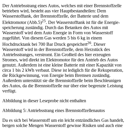
Der Antriebsstrang eines Autos, welches mit einer Brennstoffzelle
betrieben wird, besteht aus vier Hauptbestandteilen: Dem
Wasserstofftank, der Brenn­stoff­­zelle, der Batterie und dem
25
Elektromotor (Abb.5)
. Der Wasserstofftank ist für die Energie­
speicherung zuständig. Durch das Betanken des Autos mit
Wasserstoff wird dem Auto Energie in Form von Wasser­stoff
zugeführt. Von diesem Gas werden 5 bis 6 kg in einem
26
Hochdrucktank bei 700 Bar Druck gespeichert
. Dieser
Wasserstoff wird in der Brennstoffzelle, dem Herzstück des
Antriebsstranges, verstromt. Ein Großteil des hier erzeugten
Stromes, wird direkt im Elektromotor für den Antrieb des Autos
genutzt. Außerdem ist eine kleine Batterie mit einer Kapazität von
circa 1 bis 2 kWh verbaut. Diese ist lediglich für die Rekuperation,
die Rückgewinnung, von Energie beim Bremsen zuständig.
Außerdem unterstützt sie die Brennstoffzelle beim Beschleunigen
des Autos, da die Brennstoffzelle nur über eine begrenzte Leistung
verfügt.
Abbildung in dieser Leseprobe nicht enthalten
Abbildung 5: Antriebsstrang eines Brennstoffzellenautos
Da es sich bei Wasserstoff um ein leicht entzündliches Gas handelt,
bergen solche Mengen Wasserstoff gewisse Risiken und auch eine