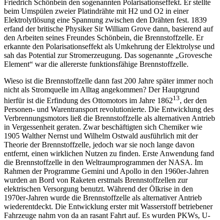
Friedrich Schönbein den sogenannten Polarisationseffekt. Er stellte
beim Umspülen zweier Platindrähte mit H2 und O2 in einer
Elektrolytlösung eine Spannung zwischen den Drähten fest. 1839
erfand der britische Physiker Sir William Grove dann, basierend auf
den Arbeiten seines Freundes Schönbein, die Brennstoffzelle. Er
erkannte den Polarisationseffekt als Umkehrung der Elektrolyse und
sah das Potential zur Stromerzeugung. Das sogenannte „Grovesche
Element“ war die allererste funktionsfähige Brennstoffzelle.
Wieso ist die Brennstoffzelle dann fast 200 Jahre später immer noch
nicht als Stromquelle im Alltag angekommen? Der Hauptgrund
13
hierfür ist die Erfindung des Ottomotors im Jahre 1862
, der den
Personen- und Warentransport revolutionierte. Die Entwicklung des
Verbrennungs­motors ließ die Brennstoffzelle als alternativen Antrieb
in Vergessenheit geraten. Zwar beschäftigten sich Chemiker wie
1905 Walther Nernst und Wilhelm Ostwald ausführlich mit der
Theorie der Brennstoffzelle, jedoch war sie noch lange davon
entfernt, einen wirklichen Nutzen zu finden. Erste Anwendung fand
die Brennstoffzelle in den Weltraumprogrammen der NASA. Im
Rahmen der Programme Gemini und Apollo in den 1960er-Jahren
wurden an Bord von Raketen erstmals Brennstoffzellen zur
elektrischen Versorgung benutzt. Während der Ölkrise in den
1970er-Jahren wurde die Brennstoffzelle als alternativer Antrieb
wiederentdeckt. Die Entwicklung erster mit Wasserstoff betriebener
Fahrzeuge nahm von da an rasant Fahrt auf. Es wurden PKWs, U-