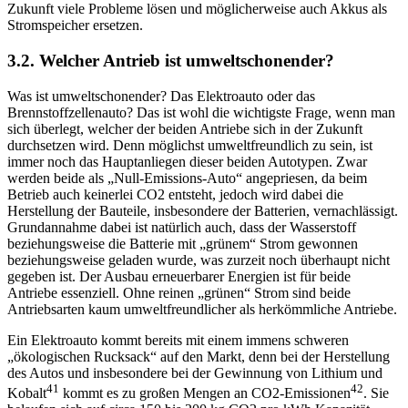
Zukunft viele Probleme lösen und möglicherweise auch Akkus als
Stromspeicher ersetzen.
3.2. Welcher Antrieb ist umweltschonender?
Was ist umweltschonender? Das Elektroauto oder das
Brennstoffzellenauto? Das ist wohl die wichtigste Frage, wenn man
sich überlegt, welcher der beiden Antriebe sich in der Zukunft
durchsetzen wird. Denn möglichst umweltfreundlich zu sein, ist
immer noch das Hauptanliegen dieser beiden Autotypen. Zwar
werden beide als „Null-Emissions-Auto“ angepriesen, da beim
Betrieb auch keinerlei CO2 entsteht, jedoch wird dabei die
Herstellung der Bauteile, insbesondere der Batterien, vernachlässigt.
Grundannahme dabei ist natürlich auch, dass der Wasserstoff
beziehungsweise die Batterie mit „grünem“ Strom gewonnen
beziehungsweise geladen wurde, was zurzeit noch überhaupt nicht
gegeben ist. Der Ausbau erneuerbarer Energien ist für beide
Antriebe essenziell. Ohne reinen „grünen“ Strom sind beide
Antriebsarten kaum umweltfreundlicher als herkömmliche Antriebe.
Ein Elektroauto kommt bereits mit einem immens schweren
„ökologischen Rucksack“ auf den Markt, denn bei der Herstellung
des Autos und insbesondere bei der Gewinnung von Lithium und
41
42
Kobalt
kommt es zu großen Mengen an CO2-Emissionen
. Sie