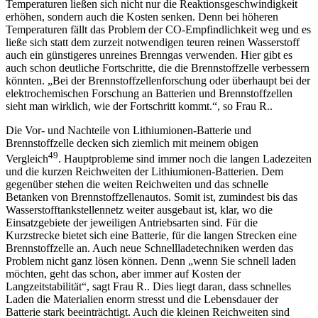
Temperaturen ließen sich nicht nur die Reaktionsgeschwindigkeit
erhöhen, sondern auch die Kosten senken. Denn bei höheren
Temperaturen fällt das Problem der CO-Empfindlichkeit weg und es
ließe sich statt dem zurzeit notwendigen teuren reinen Wasserstoff
auch ein günstigeres unreines Brenngas verwenden. Hier gibt es
auch schon deutliche Fortschritte, die die Brennstoffzelle verbessern
könnten. „Bei der Brennstoffzellenforschung oder überhaupt bei der
elektro­chemischen Forschung an Batterien und Brennstoffzellen
sieht man wirklich, wie der Fortschritt kommt.“, so Frau R..
Die Vor- und Nachteile von Lithiumionen-Batterie und
Brennstoffzelle decken sich ziemlich mit meinem obigen
49
Vergleich
. Hauptprobleme sind immer noch die langen Ladezeiten
und die kurzen Reichweiten der Lithiumionen-Batterien. Dem
gegenüber stehen die weiten Reichweiten und das schnelle
Betanken von Brennstoffzellenautos. Somit ist, zumindest bis das
Wasserstofftankstellennetz weiter ausgebaut ist, klar, wo die
Einsatzgebiete der jeweiligen Antriebsarten sind. Für die
Kurzstrecke bietet sich eine Batterie, für die langen Strecken eine
Brennstoffzelle an. Auch neue Schnellladetechniken werden das
Problem nicht ganz lösen können. Denn „wenn Sie schnell laden
möchten, geht das schon, aber immer auf Kosten der
Langzeitstabilität“, sagt Frau R.. Dies liegt daran, dass schnelles
Laden die Materialien enorm stresst und die Lebensdauer der
Batterie stark beeinträchtigt. Auch die kleinen Reichweiten sind