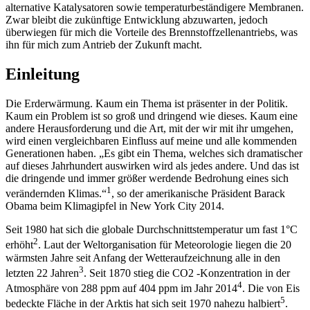
alternative Katalysatoren sowie temperaturbeständigere Membranen.
Zwar bleibt die zukünftige Entwicklung abzuwarten, jedoch
überwiegen für mich die Vorteile des Brennstoffzellenantriebs, was
ihn für mich zum Antrieb der Zukunft macht.
Einleitung
Die Erderwärmung. Kaum ein Thema ist präsenter in der Politik.
Kaum ein Problem ist so groß und dringend wie dieses. Kaum eine
andere Herausforderung und die Art, mit der wir mit ihr umgehen,
wird einen vergleichbaren Einfluss auf meine und alle kommenden
Generationen haben. „Es gibt ein Thema, welches sich dramatischer
auf dieses Jahrhundert auswirken wird als jedes andere. Und das ist
die dringende und immer größer werdende Bedrohung eines sich
1
verändernden Klimas.“
, so der amerikanische Präsident Barack
Obama beim Klimagipfel in New York City 2014.
Seit 1980 hat sich die globale Durchschnittstemperatur um fast 1°C
2
erhöht
. Laut der Weltorganisation für Meteorologie liegen die 20
wärmsten Jahre seit Anfang der Wetterauf­zeichnung alle in den
3
letzten 22 Jahren
. Seit 1870 stieg die CO2 -Konzentration in der
4
Atmosphäre von 288 ppm auf 404 ppm im Jahr 2014
. Die von Eis
5
bedeckte Fläche in der Arktis hat sich seit 1970 nahezu halbiert
.