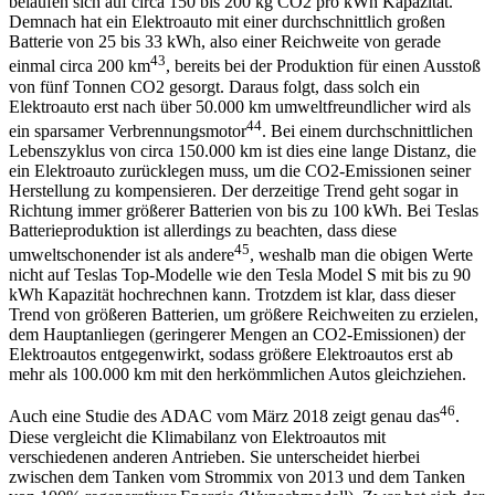
belaufen sich auf circa 150 bis 200 kg CO2 pro kWh Kapazität.
Demnach hat ein Elektroauto mit einer durchschnittlich großen
Batterie von 25 bis 33 kWh, also einer Reichweite von gerade
43
einmal circa 200 km
, bereits bei der Produktion für einen Ausstoß
von fünf Tonnen CO2 gesorgt. Daraus folgt, dass solch ein
Elektroauto erst nach über 50.000 km umweltfreundlicher wird als
44
ein sparsamer Verbrennungsmotor
. Bei einem durchschnittlichen
Lebenszyklus von circa 150.000 km ist dies eine lange Distanz, die
ein Elektroauto zurücklegen muss, um die CO2-Emissionen seiner
Herstellung zu kompensieren. Der derzeitige Trend geht sogar in
Richtung immer größerer Batterien von bis zu 100 kWh. Bei Teslas
Batterieproduktion ist allerdings zu beachten, dass diese
45
umweltschonender ist als andere
, weshalb man die obigen Werte
nicht auf Teslas Top-Modelle wie den Tesla Model S mit bis zu 90
kWh Kapazität hochrechnen kann. Trotzdem ist klar, dass dieser
Trend von größeren Batterien, um größere Reichweiten zu erzielen,
dem Hauptanliegen (geringerer Mengen an CO2-Emissionen) der
Elektroautos entgegenwirkt, sodass größere Elektroautos erst ab
mehr als 100.000 km mit den herkömmlichen Autos gleichziehen.
46
Auch eine Studie des ADAC vom März 2018 zeigt genau das
.
Diese vergleicht die Klimabilanz von Elektroautos mit
verschiedenen anderen Antrieben. Sie unterscheidet hierbei
zwischen dem Tanken vom Strommix von 2013 und dem Tanken