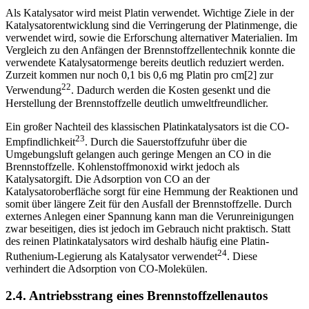
Als Katalysator wird meist Platin verwendet. Wichtige Ziele in der
Katalysatorentwicklung sind die Verringerung der Platinmenge, die
verwendet wird, sowie die Erforschung alternativer Materialien. Im
Vergleich zu den Anfängen der Brennstoffzellentechnik konnte die
verwendete Katalysatormenge bereits deutlich reduziert werden.
Zurzeit kommen nur noch 0,1 bis 0,6 mg Platin pro cm[2] zur
22
Verwendung
. Dadurch werden die Kosten gesenkt und die
Herstellung der Brennstoffzelle deutlich umweltfreundlicher.
Ein großer Nachteil des klassischen Platinkatalysators ist die CO-
23
Empfindlichkeit
. Durch die Sauerstoffzufuhr über die
Umgebungsluft gelangen auch geringe Mengen an CO in die
Brennstoffzelle. Kohlenstoffmonoxid wirkt jedoch als
Katalysatorgift. Die Adsorption von CO an der
Katalysatoroberfläche sorgt für eine Hemmung der Reaktionen und
somit über längere Zeit für den Ausfall der Brennstoffzelle. Durch
externes Anlegen einer Spannung kann man die Verunreinigungen
zwar beseitigen, dies ist jedoch im Gebrauch nicht praktisch. Statt
des reinen Platinkatalysators wird deshalb häufig eine Platin-
24
Ruthenium-Legierung als Katalysator verwendet
. Diese
verhindert die Adsorption von CO-Molekülen.
2.4. Antriebsstrang eines Brennstoffzellenautos