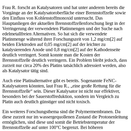
Frau R. forscht an Katalysatoren und hat unter anderem bereits die
Vorgänge an der Katalysatoroberfläche einer Brennstoffzelle sowie
den Einfluss von Kohlenstoffmonoxid untersucht. Das
Hauptanliegen der aktuellen Brennstoffzellenforschung liegt in der
Verringerung der verwendeten Platinmengen und der Suche nach
edelmetallfreien Alternativen. So hat sich die verwendete
Platinmenge während ihrer Forschungszeit von 1,2 mg/cm[2] auf
beiden Elektroden auf 0,05 mg/cm[2] auf der leichter zu
katalysierenden Anode und 0,8 mg/cm[2] auf der Kathodenseite
deutlich verringert. Somit konnte man die Kosten der
Brennstoffzelle deutlich verringern. Ein Problem bleibt jedoch, dass
zurzeit nur circa 20% des Platins tatsächlich adressiert werden, also
als Katalysator tätig sind.
Auch eine Platinalternative gibt es bereits. Sogenannte FeNC-
Katalysatoren könnten, laut Frau R., „eine große Rettung für die
Brennstoffzelle“ sein. Dieser Katalysator ist nicht nur effektiver,
besonders bei der Sauerstoffreduktion, sondern im Vergleich zu
Platin auch deutlich günstiger und nicht toxisch.
Ein weiteres Forschungsthema sind die Polymermembranen. Da
diese zurzeit nur im wassergequollenen Zustand die Protonenleitung
ermöglichen, sind diese und somit die Betriebstemperatur der
Brennstoffzelle auf unter 100°C begrenzt. Bei höheren