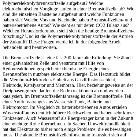
Polymerelektrolyt­­brennstoffzelle aufgebaut? Welche
elektrochemischen Vorgänge laufen in einer Brennstoffzelle ab? Wie
sind die einzelnen Bausteine aufgebaut und welche Funktionen
haben sie? Welche Vor- und Nachteile haben Brennstoffzellen- und
batteriebetriebene Autos? Wie sieht es mit deren CO2-Bilanz aus?
Welchen Herausforderungen stellt sich die heutige Brennstoffzellen­
forschung? Und ist die Polymerelektrolytbrennstoffzelle der Antrieb
der Zukunft? Diese Fragen werde ich in der folgenden Arbeit
behandeln und beantworten.
Die Brennstoffzelle ist eine fast 200 Jahre alte Erfindung. Sie ähnelt
einer galvanischen Zelle und verstromt mit Hilfe von
Redoxreaktionen gespeicherte chemische Energie eines
Brennstoffes in nutzbare elektrische Energie. Das Herzstück bildet
die Membran-Elektroden-Einheit aus Gasdiffusionsschicht,
Elektrode, Katalysator und Membran. Hier, beziehungsweise an der
Dreiphasengrenze, laufen die Redoxreaktionen ab und werden
katalysiert. Im Brennstoffzellenfahrzeug ist die Brennstoffzelle Teil
eines Antriebsstranges aus Wasserstofftank, Batterie und
Elektromotor. Im Vergleich zu batteriebetriebenen Autos erzielen
Wasserstoffautos deutlich höhere Reichweiten und haben sehr kurze
Tankzeiten. Auch Wasserstoff als Energieträger kann in der Zukunft
eine wichtige Rolle übernehmen. In Sachen Umweltfreundlichkeit
hat das Elektroauto bisher noch einige Probleme, die es bewältigen
muss. Die aktuelle Brennstoffzellenforschung fokussiert sich auf