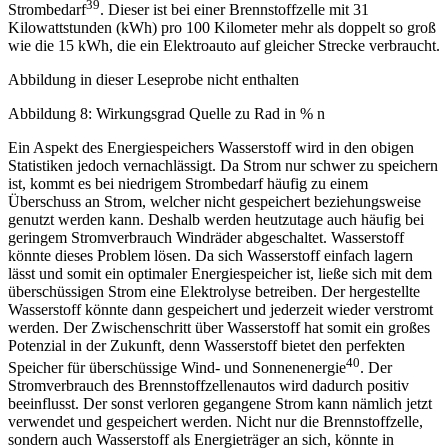
39
Strombedarf
. Dieser ist bei einer Brennstoffzelle mit 31
Kilowattstunden (kWh) pro 100 Kilometer mehr als doppelt so groß
wie die 15 kWh, die ein Elektroauto auf gleicher Strecke verbraucht.
Abbildung in dieser Leseprobe nicht enthalten
Abbildung 8: Wirkungsgrad Quelle zu Rad in % n
Ein Aspekt des Energiespeichers Wasserstoff wird in den obigen
Statistiken jedoch vernachlässigt. Da Strom nur schwer zu speichern
ist, kommt es bei niedrigem Strombedarf häufig zu einem
Überschuss an Strom, welcher nicht gespeichert beziehungsweise
genutzt werden kann. Deshalb werden heutzutage auch häufig bei
geringem Stromverbrauch Windräder abgeschaltet. Wasserstoff
könnte dieses Problem lösen. Da sich Wasserstoff einfach lagern
lässt und somit ein optimaler Energiespeicher ist, ließe sich mit dem
überschüssigen Strom eine Elektrolyse betreiben. Der hergestellte
Wasserstoff könnte dann gespeichert und jederzeit wieder verstromt
werden. Der Zwischenschritt über Wasserstoff hat somit ein großes
Potenzial in der Zukunft, denn Wasserstoff bietet den perfekten
40
Speicher für überschüssige Wind- und Sonnenenergie
. Der
Stromverbrauch des Brennstoffzellenautos wird dadurch positiv
beeinflusst. Der sonst verloren gegangene Strom kann nämlich jetzt
verwendet und gespeichert werden. Nicht nur die Brennstoffzelle,
sondern auch Wasserstoff als Energieträger an sich, könnte in