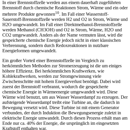
In einer Brennstoffzelle werden aus einem dauerhaft zugeführten
Brennstoff durch chemische Reaktionen Strom, Wärme und ein oder
10
mehrere Produkte gewonnen
. Im Fall einer Wasserstoff-
Sauerstoff-Brennstoffzelle werden H2 und O2 in Strom, Wärme und
H2O umgewandelt. Im Fall einer Direktmethanol-Brennstoffzelle
werden Methanol (CH3OH) und O2 in Strom, Wärme, H2O und
CO2 umgewandelt. Anders als der Name vermuten lässt, wird die
gespeicherte chemische Energie jedoch nicht in einer klassischen
Verbrennung, sondern durch Redoxreaktionen in nutzbare
Energieformen umgewandelt.
Ein großer Vorteil einer Brennstoffzelle im Vergleich zu
herkömmlichen Methoden zur Stromerzeugung ist die um einiges
höhere Effizienz. Bei herkömmlichen Kraftwerken, wie
Kohlekraftwerken, werden zur Stromgewinnung viele
Zwischenschritte mit hohem Energie­verlust benötigt. Dabei wird
zuerst der Brennstoff verbrannt, wodurch die gespeicherte
chemische Energie in Wärmeenergie umgewandelt wird. Diese
Wärme wird benutzt, um aus Wasser Wasserdampf zu erzeugen. Der
aufsteigende Wasserdampf treibt eine Turbine an, die dadurch in
Bewegung versetzt wird. Diese Turbine ist mit einem Generator
verbunden, der durch Induktion die Bewegungsenergie zuletzt in
elektrische Energie umwandelt. Durch diesen Prozess erhält man am
Ende nur ca. 40% der Energie, die ursprünglich im eingesetzten
Kraftstoff enthalten war.