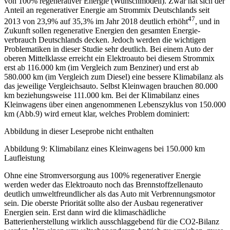
von 100% regenerativer Energie (Wunschmodell). Zwar hat sich der
Anteil an re­generativer Energie am Strom­­­mix Deutschlands seit
47
2013 von 23,9% auf 35,3% im Jahr 2018 deutlich erhöht
, und in
Zukunft sollen regenerative Ener­­gien den gesamten Energie­
verbrauch Deutschlands decken. Jedoch werden die wichtigen
Problematiken in dieser Studie sehr deutlich. Bei einem Auto der
oberen Mittelklasse erreicht ein Elektroauto bei diesem Strommix
erst ab 116.000 km (im Vergleich zum Benziner) und erst ab
580.000 km (im Vergleich zum Diesel) eine bessere Klimabilanz als
das jeweilige Vergleichsauto. Selbst Kleinwagen brauchen 80.000
km beziehungsweise 111.000 km. Bei der Klimabilanz eines
Kleinwagens über einen angenommenen Lebenszyklus von 150.000
km (Abb.9) wird erneut klar, welches Problem dominiert:
Abbildung in dieser Leseprobe nicht enthalten
Abbildung 9: Klimabilanz eines Kleinwagens bei 150.000 km
Laufleistung
Ohne eine Stromversorgung aus 100% regenerativer Energie
werden weder das Elektroauto noch das Brennstoffzellenauto
deutlich umweltfreundlicher als das Auto mit Verbrennungsmotor
sein. Die oberste Priorität sollte also der Ausbau regenerativer
Energien sein. Erst dann wird die klimaschädliche
Batterienherstellung wirklich ausschlaggebend für die CO2-Bilanz