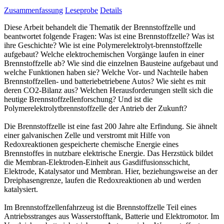
Zusammenfassung
Leseprobe
Details
Diese Arbeit behandelt die Thematik der Brennstoffzelle und
beantwortet folgende Fragen: Was ist eine Brennstoffzelle? Was ist
ihre Geschichte? Wie ist eine Polymerelektrolyt-brennstoffzelle
aufgebaut? Welche elektrochemischen Vorgänge laufen in einer
Brennstoffzelle ab? Wie sind die einzelnen Bausteine aufgebaut und
welche Funktionen haben sie? Welche Vor- und Nachteile haben
Brennstoffzellen- und batteriebetriebene Autos? Wie sieht es mit
deren CO2-Bilanz aus? Welchen Herausforderungen stellt sich die
heutige Brennstoffzellenforschung? Und ist die
Polymerelektrolytbrennstoffzelle der Antrieb der Zukunft?
Die Brennstoffzelle ist eine fast 200 Jahre alte Erfindung. Sie ähnelt
einer galvanischen Zelle und verstromt mit Hilfe von
Redoxreaktionen gespeicherte chemische Energie eines
Brennstoffes in nutzbare elektrische Energie. Das Herzstück bildet
die Membran-Elektroden-Einheit aus Gasdiffusionsschicht,
Elektrode, Katalysator und Membran. Hier, beziehungsweise an der
Dreiphasengrenze, laufen die Redoxreaktionen ab und werden
katalysiert.
Im Brennstoffzellenfahrzeug ist die Brennstoffzelle Teil eines
Antriebsstranges aus Wasserstofftank, Batterie und Elektromotor. Im