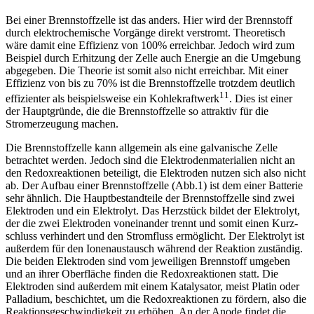
Bei einer Brennstoffzelle ist das anders. Hier wird der Brennstoff
durch elektrochemische Vorgänge direkt verstromt. Theoretisch
wäre damit eine Effizienz von 100% erreichbar. Jedoch wird zum
Beispiel durch Erhitzung der Zelle auch Energie an die Umgebung
abgegeben. Die Theorie ist somit also nicht erreichbar. Mit einer
Effizienz von bis zu 70% ist die Brennstoffzelle trotzdem deutlich
11
effizienter als beispielsweise ein Kohlekraftwerk
. Dies ist einer
der Hauptgründe, die die Brennstoffzelle so attraktiv für die
Stromerzeugung machen.
Die Brennstoffzelle kann allgemein als eine galvanische Zelle
betrachtet werden. Jedoch sind die Elektrodenmaterialien nicht an
den Redoxreaktionen beteiligt, die Elektroden nutzen sich also nicht
ab. Der Aufbau einer Brennstoffzelle (Abb.1) ist dem einer Batterie
sehr ähnlich. Die Hauptbestandteile der Brennstoffzelle sind zwei
Elektroden und ein Elektrolyt. Das Herzstück bildet der Elektrolyt,
der die zwei Elektroden voneinander trennt und somit einen Kurz­
schluss verhindert und den Stromfluss ermöglicht. Der Elektrolyt ist
außerdem für den Ionenaustausch während der Reaktion zuständig.
Die beiden Elektroden sind vom jeweiligen Brennstoff umgeben
und an ihrer Oberfläche finden die Redoxreaktionen statt. Die
Elektroden sind außerdem mit einem Katalysator, meist Platin oder
Palladium, beschichtet, um die Redoxreaktionen zu fördern, also die
Reaktionsgeschwindigkeit zu erhöhen. An der Anode findet die