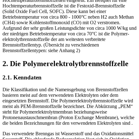
Hochtemperaturbrennstoffzellen eingeteilt. Ein Beispiel für eine
Hoch­temperatur­­brennstoffzelle ist die Festoxid-Brennstoffzelle
(Solid Oxide Fuel Cell, SOFC). Diese kann bei einer
Betriebstemperatur von circa 800 - 1000°C neben H2 auch Methan
(CH4) sowie Kohlenstoffmonoxid (CO) mit O2 verstromen.
Aufgrund der sehr großen Leistungsdichte von circa 1000 W/kg und
der niedrigen Betriebstemperatur von circa 70°C ist die Polymer­
elektrolytbrennstoffzelle der am weitesten verbreitete
Brennstoffzellentyp. (Übersicht zu verschiedenen
Brennstoffzellentypen: siehe Anhang 2)
2. Die Polymerelektrolytbrennstoffzelle
2.1. Kenndaten
Die Klassifikation und die Namensgebung von Brennstoffzellen
basieren meist auf dem verwendeten Elektrolyten oder dem
eingesetzten Brennstoff. Die Polymerelektrolyt­brennstoffzelle wird
meist als PEM-Brennstoffzelle bezeichnet. Die Abkürzung „PEM“
steht für Polymerelektrolytmembran beziehungsweise
Protonenaustauschmembran (Proton Exchange Membrane), welche
die beiden Bezeichnungen für den verwendeten Elektrolyten sind
.
Das verwendete Brenngas ist Wasserstoff und das Oxidationsmittel