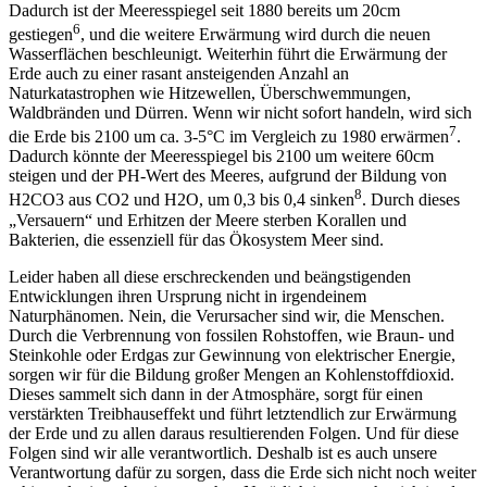
Dadurch ist der Meeresspiegel seit 1880 bereits um 20cm
6
gestiegen
, und die weitere Erwärmung wird durch die neuen
Wasserflächen beschleunigt. Weiterhin führt die Erwärmung der
Erde auch zu einer rasant ansteigenden Anzahl an
Naturkatastrophen wie Hitzewellen, Überschwemmungen,
Waldbränden und Dürren. Wenn wir nicht sofort handeln, wird sich
7
die Erde bis 2100 um ca. 3-5°C im Vergleich zu 1980 erwärmen
.
Dadurch könnte der Meeresspiegel bis 2100 um weitere 60cm
steigen und der PH-Wert des Meeres, aufgrund der Bildung von
8
H2CO3 aus CO2 und H2O, um 0,3 bis 0,4 sinken
. Durch dieses
„Versauern“ und Erhitzen der Meere sterben Korallen und
Bakterien, die essenziell für das Ökosystem Meer sind.
Leider haben all diese erschreckenden und beängstigenden
Entwicklungen ihren Ursprung nicht in irgendeinem
Naturphänomen. Nein, die Verursacher sind wir, die Menschen.
Durch die Verbrennung von fossilen Rohstoffen, wie Braun- und
Steinkohle oder Erdgas zur Gewinnung von elektrischer Energie,
sorgen wir für die Bildung großer Mengen an Kohlenstoffdioxid.
Dieses sammelt sich dann in der Atmosphäre, sorgt für einen
verstärkten Treibhauseffekt und führt letztendlich zur Erwärmung
der Erde und zu allen daraus resultierenden Folgen. Und für diese
Folgen sind wir alle verantwortlich. Deshalb ist es auch unsere
Verantwortung dafür zu sorgen, dass die Erde sich nicht noch weiter