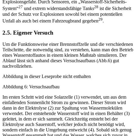
Explosionsgefahr. Durch Sensoren, ein „Wasserstoff-Sicherheits-
27
28
System“
und extrem widerstandsfähige Tanks
ist die Sicherheit
und der Schutz vor Explosionen sowohl bei einem potentiellen
29
Unfall als auch bei einem Fahrzeugbrand gegeben
.
2.5. Eigener Versuch
Um die Funktionsweise einer Brennstoffzelle und die verschiedenen
Teilschritte, die notwendig sind, zu verstehen, kann man den Betrieb
eines Wasserstoffautos in einem kleinen Maßstab simulieren. Der
Ablauf lässt sich anhand dieses Versuchsaufbaus (Abb.6) gut
nachvollziehen.
Abbildung in dieser Leseprobe nicht enthalten
Abbildung 6: Versuchsaufbau
Im ersten Schritt wird eine Solarzelle (1) verwendet, um aus dem
einfallenden Sonnenlicht Strom zu gewinnen. Dieser Strom wird
dann in der Elektrolyse (2) zur Spaltung von Wassermolekülen
verwendet. Der entstehende Wasserstoff wird in einen Behälter (3)
geleitet, in dem er sich sammelt. Gleichzeitig entsteht bei der
Elektrolyse auch Sauerstoff, welcher jedoch nicht benötigt wird,
sondern einfach in die Umgebung entweicht (4). Sobald sich genug
Wasserstoff gesammelt hat und das Wasser, welches sich zuvor in