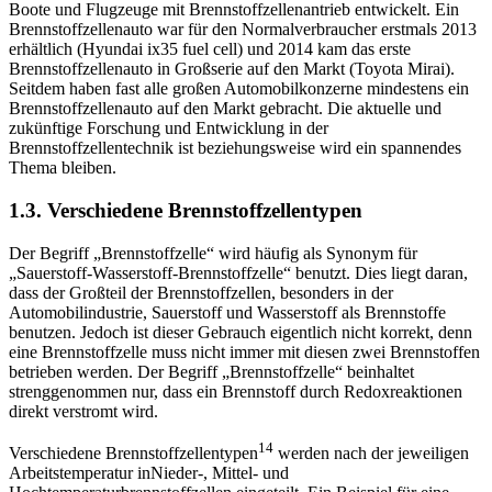
Boote und Flugzeuge mit Brennstoffzellenantrieb entwickelt. Ein
Brennstoffzellenauto war für den Normalverbraucher erstmals 2013
erhältlich (Hyundai ix35 fuel cell) und 2014 kam das erste
Brennstoffzellenauto in Großserie auf den Markt (Toyota Mirai).
Seitdem haben fast alle großen Automobilkonzerne mindestens ein
Brennstoffzellenauto auf den Markt gebracht. Die aktuelle und
zukünftige Forschung und Entwicklung in der
Brennstoffzellentechnik ist beziehungsweise wird ein spannendes
Thema bleiben.
1.3. Verschiedene Brennstoffzellentypen
Der Begriff „Brennstoffzelle“ wird häufig als Synonym für
„Sauerstoff-Wasserstoff-Brennstoffzelle“ benutzt. Dies liegt daran,
dass der Großteil der Brennstoffzellen, besonders in der
Automobilindustrie, Sauerstoff und Wasserstoff als Brennstoffe
benutzen. Jedoch ist dieser Gebrauch eigentlich nicht korrekt, denn
eine Brennstoffzelle muss nicht immer mit diesen zwei Brennstoffen
betrieben werden. Der Begriff „Brennstoffzelle“ beinhaltet
strenggenommen nur, dass ein Brennstoff durch Redoxreaktionen
direkt verstromt wird.
14
Verschiedene Brennstoffzellentypen
werden nach der jeweiligen
Arbeitstemperatur inNieder-, Mittel- und