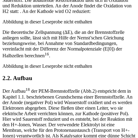
Sauerstoff. Die ablaufende Redoxreaktion lässt sich in Oxidation
und Reduktion unterteilen. An der Anode findet die Oxidation von
H2 statt: . An der Kathode wird O2 reduziert:
Abbildung in dieser Leseprobe nicht enthalten
Die theoretische Zellspannung (∆E), die an der Brennstoffzelle
anliegen sollte, lässt sich mit Hilfe der Nernst’schen Gleichung
beziehungsweise, bei Annahme von Standardbedingungen,
vereinfacht mit der Differenz der Normalpotenziale (E[0]) der
16
Halbzellen berechnen
.
Abbildung in dieser Leseprobe nicht enthalten
2.2. Aufbau
18
Der Aufbau
der PEM-Brennstoffzelle (Abb.2) entspricht dem in
Kapitel 1.1. beschriebenen Grundschema einer Brennstoffzelle. An
der Anode (negativer Pol) wird Wasserstoff oxidiert und es werden
Elektronen abgegeben. Diese fließen über einen Leiter, wo sie
elektrische Arbeit verrichten können, zur Kathode (positiver Pol).
Hier wird Sauerstoff reduziert und es entsteht, bei der Reaktion mit
den H+-Ionen, Wasser. Der verwendete Elektrolyt ist eine
Membran, welche für den Protonenaustausch (Transport von H+-
Ionen) verantwortlich ist. Als Katalysator kommt eine dünne Schicht