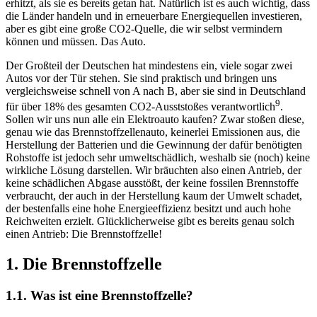
erhitzt, als sie es bereits getan hat. Natürlich ist es auch wichtig, dass
die Länder handeln und in erneuerbare Energiequellen investieren,
aber es gibt eine große CO2-Quelle, die wir selbst vermindern
können und müssen. Das Auto.
Der Großteil der Deutschen hat mindestens ein, viele sogar zwei
Autos vor der Tür stehen. Sie sind praktisch und bringen uns
vergleichsweise schnell von A nach B, aber sie sind in Deutschland
9
für über 18% des gesamten CO2-Ausststoßes verantwortlich
.
Sollen wir uns nun alle ein Elektroauto kaufen? Zwar stoßen diese,
genau wie das Brennstoffzellenauto, keinerlei Emissionen aus, die
Herstellung der Batterien und die Gewinnung der dafür benötigten
Rohstoffe ist jedoch sehr umweltschädlich, weshalb sie (noch) keine
wirkliche Lösung darstellen. Wir bräuchten also einen Antrieb, der
keine schädlichen Abgase ausstößt, der keine fossilen Brennstoffe
verbraucht, der auch in der Herstellung kaum der Umwelt schadet,
der bestenfalls eine hohe Energieeffizienz besitzt und auch hohe
Reichweiten erzielt. Glücklicherweise gibt es bereits genau solch
einen Antrieb: Die Brennstoffzelle!
1. Die Brennstoffzelle
1.1. Was ist eine Brennstoffzelle?