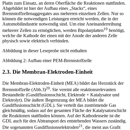
Platin zum Einsatz, an deren Oberfläche die Reaktionen stattfinden.
Abgebildet ist hier der Aufbau eines „Stacks“, eines
Brennstoffzellenaggregates aus mehreren einzelnen Zellen. Nur so
können die notwendigen Leistungen erreicht werden, die in der
Automobilindustrie notwendig sind. Um eine Aneinanderreihung
19
mehrerer Zellen zu ermöglichen, werden Bipolarplatten
benötigt,
welche die Kathode der einen mit der Anode der anderen Zelle
physisch sowie elektrisch verbinden.
Abbildung in dieser Leseprobe nicht enthalten
Abbildung 2: Aufbau einer PEM-Brennstoffzelle
2.3. Die Membran-Elektroden-Einheit
Die Membran-Elektroden-Einheit (MEA) bildet das Herzstück der
20
Brennstoffzelle (Abb.3)
. Sie vereint alle reaktionsrelevanten
Bestandteile (Gasdiffusionsschicht, Elektrode + Katalysator und
Elektrolyt). Die äußere Begrenzung der MEA bildet die
Gasdiffusionsschicht (GDL). Sie verteilt das zuströmende Gas
gleichmäßig, sodass auf der gesamten Fläche der Katalysatorschicht
die Reaktionen stattfinden können. Auf der Kathodenseite ist die
GDL auch für den Abtransport des entstehenden Wassers zuständig.
21
Die sogenannten Gasdiffusionselektroden
, die meist aus Grafit