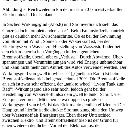
Abbildung 7: Reichweiten in km der im Jahr 2017 meistverkauften
Elektroautos in Deutschland
In Sachen Wirkungsgrad (Abb.8) und Stromverbrauch sieht das
37
Ganze jedoch komplett anders aus
. Beim Brennstoffzellenantrieb
gibt es deutlich mehr Zwischenschritte. Ob es bei der Gewinnung
von Strom mit Wind-, Sonnen- oder Wasserkraft ist, bei der
Elektrolyse von Wasser zur Herstellung von Wasserstoff oder bei
den elektrochemischen Vorgängen in der eigentlichen
Brennstoffzelle, überall gibt es „Verluste“. Durch Abwärme, Über­
spannungen und Verunreinigungen wird viel Energie unbrauchbar
und kann nicht mehr zum Antrieb des Autos verwendet werden. Der
38
Wirkungsgrad von „well to wheel“
(„Quelle zu Rad“) ist beim
Brennstoffzellenantrieb bei gerade einmal 30%. Die Brennstoffzelle
an sich ist zwar sehr effizient, der „tank to wheel“ („vom Tank zum
Rad“) -Wirkungsgrad also sehr hoch, jedoch geht bei der
Herstellung von Wasserstoff, also dem „well to tank“-Schritt, viel
Energie „verloren“. Mit einem etwa doppelt so großen
Wirkungsgrad von 61%, ist das Elektroauto deutlich effizienter. Der
Hauptgrund hierfür ist die direkte Stromnutzung ohne den Umweg
über Wasserstoff als Energieträger. Eben dieser Unterschied
zwischen Elektro- und Brennstoffzellenantrieb ist der Grund für
einen weiteren deutlichen Vorteil der Elektroautos, den