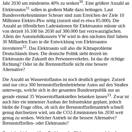
30
Jahr 2030 um mindestens 40% zu senken
. Eine größere Anzahl an
31
Elektroautos
sollen in großem Maße dazu beitragen. Laut
Bundesverkehrsminister Scheuer sind zum Erreichen der Ziele 10
Millionen Elektro-Pkw nötig (zurzeit sind es etwa 85.000). Die
Anzahl an öffentlichen Ladestationen für Elektroautos müsste sich
von derzeit 16.100 bis 2030 auf 300.000 fast verzwanzigfachen.
Allein der Automobilkonzern VW wird in den nächsten fünf Jahren
30 Milliarden Euro in die Entwicklung von Elektroautos
32
investieren
. Das Elektroauto soll also die Klimaprobleme
Deutschlands lösen. Die deutsche Politik sieht derzeit im
Elektroauto die Zukunft des Personenverkehrs. Ist das die richtige
Richtung? Oder ist die Brennstoffzelle nicht eine bessere
Alternative?
Die Anzahl an Wasserstoffautos ist noch deutlich geringer. Zurzeit
sind nur circa 300 brennstoffzellenbetriebene Autos auf den Straßen
unterwegs, welche sich in der gesamten Bundesrepublik nur an
33
gerade einmal 35 Wasserstofftankstellen betanken lassen
. Zwar ist
auch hier ein immenser Ausbau der Infrastruktur geplant, jedoch
bleibt die Frage offen, ob sich der Brennstoffzellenantrieb schnell
genug durchsetzen wird, um die CO2-Emmisionen bis 2030 weit
genug zu senken. Welcher Antrieb ist die bessere Alternative?
Brennstoffzellen- oder Elektroauto?