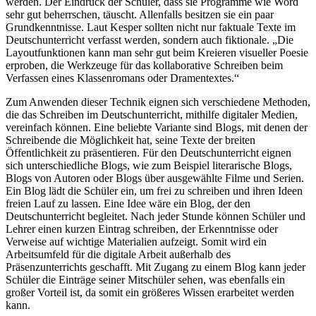
werden. Der Eindruck der Schüler, dass sie Programme wie Word
sehr gut beherrschen, täuscht. Allenfalls besitzen sie ein paar
Grundkenntnisse. Laut Kesper sollten nicht nur faktuale Texte im
Deutschunterricht verfasst werden, sondern auch fiktionale. „Die
Layoutfunktionen kann man sehr gut beim Kreieren visueller Poesie
erproben, die Werkzeuge für das kollaborative Schreiben beim
Verfassen eines Klassenromans oder Dramentextes.“
Zum Anwenden dieser Technik eignen sich verschiedene Methoden,
die das Schreiben im Deutschunterricht, mithilfe digitaler Medien,
vereinfach können. Eine beliebte Variante sind Blogs, mit denen der
Schreibende die Möglichkeit hat, seine Texte der breiten
Öffentlichkeit zu präsentieren. Für den Deutschunterricht eignen
sich unterschiedliche Blogs, wie zum Beispiel literarische Blogs,
Blogs von Autoren oder Blogs über ausgewählte Filme und Serien.
Ein Blog lädt die Schüler ein, um frei zu schreiben und ihren Ideen
freien Lauf zu lassen. Eine Idee wäre ein Blog, der den
Deutschunterricht begleitet. Nach jeder Stunde können Schüler und
Lehrer einen kurzen Eintrag schreiben, der Erkenntnisse oder
Verweise auf wichtige Materialien aufzeigt. Somit wird ein
Arbeitsumfeld für die digitale Arbeit außerhalb des
Präsenzunterrichts geschafft. Mit Zugang zu einem Blog kann jeder
Schüler die Einträge seiner Mitschüler sehen, was ebenfalls ein
großer Vorteil ist, da somit ein größeres Wissen erarbeitet werden
kann.