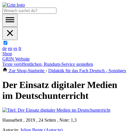
de
en
es
fr
Shop
GRIN Website
Texte veröffentlichen, Rundum-Service genießen
Zur Shop-Startseite
›
Didaktik für das Fach Deutsch - Sonstiges
Der Einsatz digitaler Medien
im Deutschunterricht
Hausarbeit , 2019 , 24 Seiten , Note: 1,3
Autor:in:
Julian Bente (Autor:in)