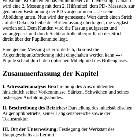
Hilfsmittel ist zum einen das Pupillometer zur 1. Messung. Danach
wird eine 2. Messung mit dem 2. Hilfsmittel ,dem PD- Messstab, zur
genaueren Bestimmung der PD vorgenommen ----> siehe
Abbildung unten. Nun wird der gemessene Wert durch einen Strich
auf die Deko- Scheibe der Brillenfassung übertragen, die verglast
werden soll. Dem Kunden wird die Fassung aufgesetzt und
vorangepasst und durch Sichtkontrolle überprüft, ob der Strich
direkt über der Pupillenmitte liegt.
Eine genaue Messung ist erforderlich, da sonst die
Augendrehpunktforderung nicht eingehalten werden kann --->
Pupille schaut durch den optischen Mittelpunkt des Brillenglases.
Zusammenfassung der Kapitel
I. Adressatenanalyse:
Beschreibung des Auszubildenden
hinsichtlich seiner Vorkenntnisse, Stärken, Schwächen und seines
bisherigen Ausbildungsstandes.
II. Beschreibung des Betriebes:
Darstellung des mittelständischen
Augenoptikbetriebs, seiner Tätigkeitsbereiche sowie der
Teamstruktur.
III. Ort der Unterweisung:
Festlegung der Werkstatt des
Hauptgeschäfts als Lernort.