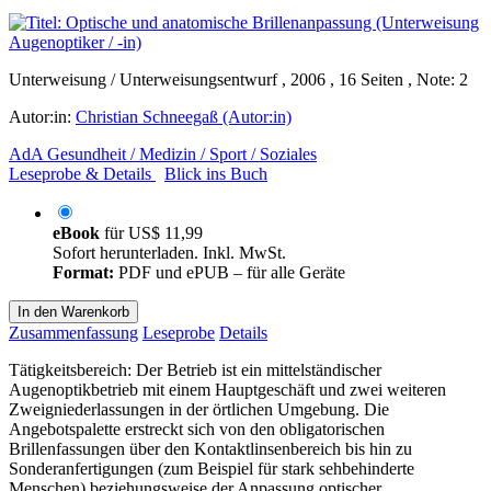
Unterweisung / Unterweisungsentwurf , 2006 , 16 Seiten , Note: 2
Autor:in:
Christian Schneegaß (Autor:in)
AdA Gesundheit / Medizin / Sport / Soziales
Leseprobe & Details
Blick ins Buch
eBook
für
US$ 11,99
Sofort herunterladen. Inkl. MwSt.
Format:
PDF und ePUB – für alle Geräte
In den Warenkorb
Zusammenfassung
Leseprobe
Details
Tätigkeitsbereich: Der Betrieb ist ein mittelständischer
Augenoptikbetrieb mit einem Hauptgeschäft und zwei weiteren
Zweigniederlassungen in der örtlichen Umgebung. Die
Angebotspalette erstreckt sich von den obligatorischen
Brillenfassungen über den Kontaktlinsenbereich bis hin zu
Sonderanfertigungen (zum Beispiel für stark sehbehinderte
Menschen) beziehungsweise der Anpassung optischer