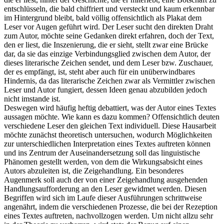
entschlüsseln, die bald chiffriert und versteckt und kaum erkennbar
im Hintergrund bleibt, bald völlig offensichtlich als Plakat dem
Leser vor Augen geführt wird. Der Leser sucht den direkten Draht
zum Autor, möchte seine Gedanken direkt erfahren, doch der Text,
den er liest, die Inszenierung, die er sieht, stellt zwar eine Brücke
dar, da sie das einzige Verbindungsglied zwischen dem Autor, der
dieses literarische Zeichen sendet, und dem Leser bzw. Zuschauer,
der es empfängt, ist, steht aber auch für ein unüberwindbares
Hindernis, da das literarische Zeichen zwar als Vermittler zwischen
Leser und Autor fungiert, dessen Ideen genau abzubilden jedoch
nicht imstande ist.
Deswegen wird häufig heftig debattiert, was der Autor eines Textes
aussagen möchte. Wie kann es dazu kommen? Offensichtlich deuten
verschiedene Leser den gleichen Text individuell. Diese Hausarbeit
möchte zunächst theoretisch untersuchen, wodurch Möglichkeiten
zur unterschiedlichen Interpretation eines Textes auftreten können
und ins Zentrum der Auseinandersetzung soll das linguistische
Phänomen gestellt werden, von dem die Wirkungsabsicht eines
Autors abzuleiten ist, die Zeigehandlung. Ein besonderes
Augenmerk soll auch der von einer Zeigehandlung ausgehenden
Handlungsaufforderung an den Leser gewidmet werden. Diesen
Begriffen wird sich im Laufe dieser Ausführungen schrittweise
angenährt, indem die verschiedenen Prozesse, die bei der Rezeption
eines Textes auftreten, nachvollzogen werden. Um nicht allzu sehr