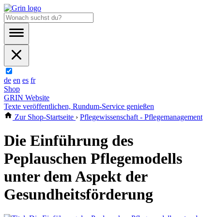
de
en
es
fr
Shop
GRIN Website
Texte veröffentlichen, Rundum-Service genießen
Zur Shop-Startseite
›
Pflegewissenschaft - Pflegemanagement
Die Einführung des
Peplauschen Pflegemodells
unter dem Aspekt der
Gesundheitsförderung