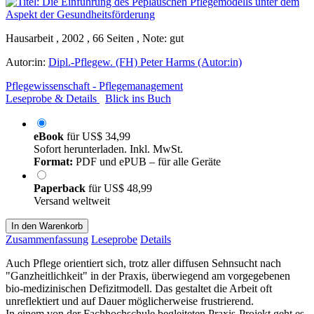
Hausarbeit , 2002 , 66 Seiten , Note: gut
Autor:in:
Dipl.-Pflegew. (FH) Peter Harms (Autor:in)
Pflegewissenschaft - Pflegemanagement
Leseprobe & Details
Blick ins Buch
eBook
für
US$ 34,99
Sofort herunterladen. Inkl. MwSt.
Format:
PDF und ePUB – für alle Geräte
Paperback
für
US$ 48,99
Versand weltweit
In den Warenkorb
Zusammenfassung
Leseprobe
Details
Auch Pflege orientiert sich, trotz aller diffusen Sehnsucht nach
"Ganzheitlichkeit" in der Praxis, überwiegend am vorgegebenen
bio-medizinischen Defizitmodell. Das gestaltet die Arbeit oft
unreflektiert und auf Dauer möglicherweise frustrierend.
In einem von der Fachhochschule begleiteten Praxis-Projekt geht es