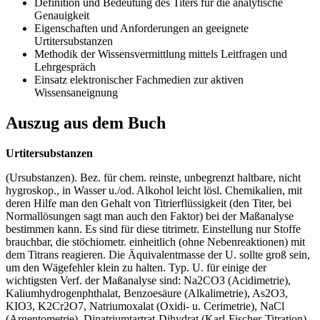
Definition und Bedeutung des Titers für die analytische
Genauigkeit
Eigenschaften und Anforderungen an geeignete
Urtitersubstanzen
Methodik der Wissensvermittlung mittels Leitfragen und
Lehrgespräch
Einsatz elektronischer Fachmedien zur aktiven
Wissensaneignung
Auszug aus dem Buch
Urtitersubstanzen
(Ursubstanzen). Bez. für chem. reinste, unbegrenzt haltbare, nicht
hygroskop., in Wasser u./od. Alkohol leicht lösl. Chemikalien, mit
deren Hilfe man den Gehalt von Titrierflüssigkeit (den Titer, bei
Normallösungen sagt man auch den Faktor) bei der Maßanalyse
bestimmen kann. Es sind für diese titrimetr. Einstellung nur Stoffe
brauchbar, die stöchiometr. einheitlich (ohne Nebenreaktionen) mit
dem Titrans reagieren. Die Äquivalentmasse der U. sollte groß sein,
um den Wägefehler klein zu halten. Typ. U. für einige der
wichtigsten Verf. der Maßanalyse sind: Na2CO3 (Acidimetrie),
Kaliumhydrogenphthalat, Benzoesäure (Alkalimetrie), As2O3,
KIO3, K2Cr2O7, Natriumoxalat (Oxidi- u. Cerimetrie), NaCl
(Argentometrie). Dinatriumtartrat-Dihydrat (Karl-Fischer-Titration),