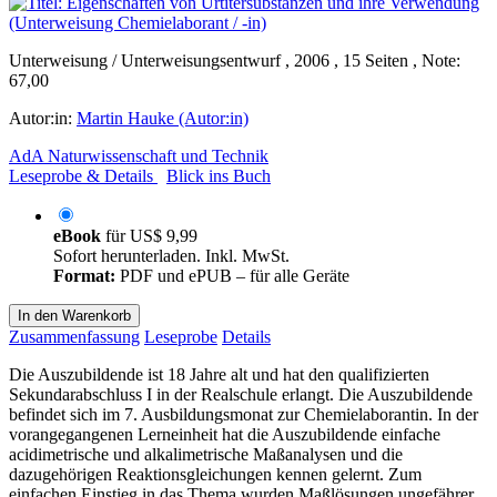
Unterweisung / Unterweisungsentwurf , 2006 , 15 Seiten , Note:
67,00
Autor:in:
Martin Hauke (Autor:in)
AdA Naturwissenschaft und Technik
Leseprobe & Details
Blick ins Buch
eBook
für
US$ 9,99
Sofort herunterladen. Inkl. MwSt.
Format:
PDF und ePUB – für alle Geräte
In den Warenkorb
Zusammenfassung
Leseprobe
Details
Die Auszubildende ist 18 Jahre alt und hat den qualifizierten
Sekundarabschluss I in der Realschule erlangt. Die Auszubildende
befindet sich im 7. Ausbildungsmonat zur Chemielaborantin. In der
vorangegangenen Lerneinheit hat die Auszubildende einfache
acidimetrische und alkalimetrische Maßanalysen und die
dazugehörigen Reaktionsgleichungen kennen gelernt. Zum
einfachen Einstieg in das Thema wurden Maßlösungen ungefährer