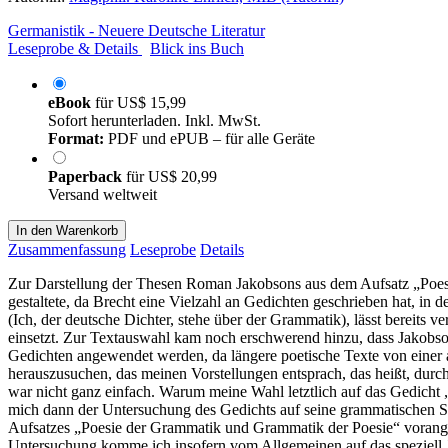
Germanistik - Neuere Deutsche Literatur
Leseprobe & Details
Blick ins Buch
eBook
für
US$ 15,99
Sofort herunterladen. Inkl. MwSt.
Format:
PDF und ePUB – für alle Geräte
Paperback
für
US$ 20,99
Versand weltweit
In den Warenkorb
Zusammenfassung
Leseprobe
Details
Zur Darstellung der Thesen Roman Jakobsons aus dem Aufsatz „Poesi
gestaltete, da Brecht eine Vielzahl an Gedichten geschrieben hat, i
(Ich, der deutsche Dichter, stehe über der Grammatik), lässt bereits 
einsetzt. Zur Textauswahl kam noch erschwerend hinzu, dass Jakobson
Gedichten angewendet werden, da längere poetische Texte von einer 
herauszusuchen, das meinen Vorstellungen entsprach, das heißt, dur
war nicht ganz einfach. Warum meine Wahl letztlich auf das Gedicht 
mich dann der Untersuchung des Gedichts auf seine grammatischen S
Aufsatzes „Poesie der Grammatik und Grammatik der Poesie“ voranges
Untersuchung komme ich insofern vom Allgemeinen auf das speziell J