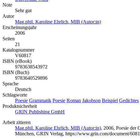
Note
Sehr gut
Autor
Mag.phil. Karoline Ehrlich, MIB (Autor:in)
Erscheinungsjahr
2006
Seiten
21
Katalognummer
V60817
ISBN (eBook)
9783638543972
ISBN (Buch)
9783640529896
Sprache
Deutsch
Schlagworte
Poesie
Grammatik
Poesie
Roman
Jakobson
Beispiel
Gedichtes
Produktsicherheit
GRIN Publishing GmbH
Arbeit zitieren
Mag.phil. Karoline Ehrlich, MIB (Autor:in)
, 2006, Poesie der
München, GRIN Verlag, https://www.grin.com/document/608