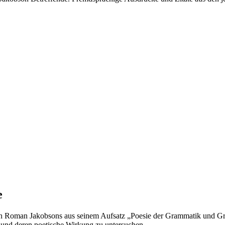
e
hesen Roman Jakobsons aus seinem Aufsatz „Poesie der Grammatik und G
 und deren poetische Wirkung zu untersuchen.