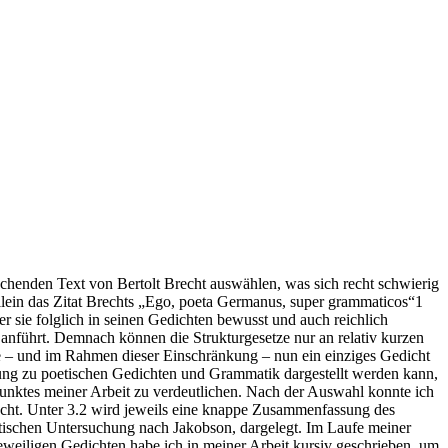
henden Text von Bertolt Brecht auswählen, was sich recht schwierig
llein das Zitat Brechts „Ego, poeta Germanus, super grammaticos“1
er sie folglich in seinen Gedichten bewusst und auch reichlich
anführt. Demnach können die Strukturgesetze nur an relativ kurzen
le – und im Rahmen dieser Einschränkung – nun ein einziges Gedicht
lung zu poetischen Gedichten und Grammatik dargestellt werden kann,
Punktes meiner Arbeit zu verdeutlichen. Nach der Auswahl konnte ich
acht. Unter 3.2 wird jeweils eine knappe Zusammenfassung des
tischen Untersuchung nach Jakobson, dargelegt. Im Laufe meiner
weiligen Gedichten habe ich in meiner Arbeit kursiv geschrieben, um