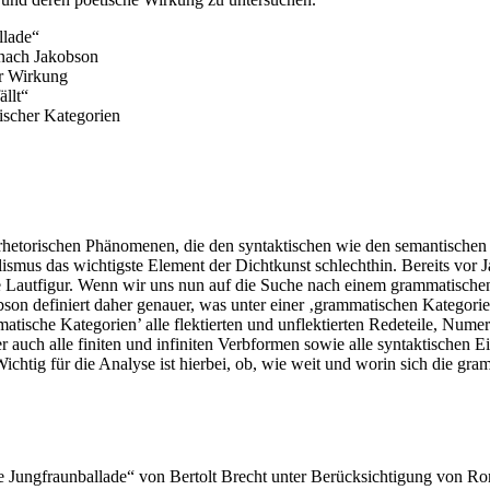
llade“
nach Jakobson
er Wirkung
llt“
ischer Kategorien
 rhetorischen Phänomenen, die den syntaktischen wie den semantischen 
ismus das wichtigste Element der Dichtkunst schlechthin. Bereits vor 
die Lautfigur. Wenn wir uns nun auf die Suche nach einem grammatische
son definiert daher genauer, was unter einer ‚grammatischen Kategorie
mmatische Kategorien’ alle flektierten und unflektierten Redeteile, Nu
r auch alle finiten und infiniten Verbformen sowie alle syntaktischen E
ichtig für die Analyse ist hierbei, ob, wie weit und worin sich die gr
e Jungfraunballade“ von Bertolt Brecht unter Berücksichtigung von Ro