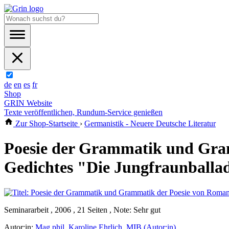
de
en
es
fr
Shop
GRIN Website
Texte veröffentlichen, Rundum-Service genießen
Zur Shop-Startseite
›
Germanistik - Neuere Deutsche Literatur
Poesie der Grammatik und Gram
Gedichtes "Die Jungfraunballad
Seminararbeit , 2006 , 21 Seiten , Note: Sehr gut
Autor:in:
Mag.phil. Karoline Ehrlich, MIB (Autor:in)