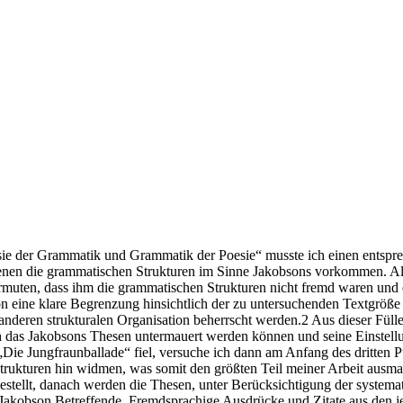
e der Grammatik und Grammatik der Poesie“ musste ich einen entsprec
n denen die grammatischen Strukturen im Sinne Jakobsons vorkommen. A
vermuten, dass ihm die grammatischen Strukturen nicht fremd waren und 
 eine klare Begrenzung hinsichtlich der zu untersuchenden Textgröße 
anderen strukturalen Organisation beherrscht werden.2 Aus dieser Fül
ch das Jakobsons Thesen untermauert werden können und seine Einstel
„Die Jungfraunballade“ fiel, versuche ich dann am Anfang des dritten 
trukturen hin widmen, was somit den größten Teil meiner Arbeit ausm
tellt, danach werden die Thesen, unter Berücksichtigung der systema
akobson Betreffende. Fremdsprachige Ausdrücke und Zitate aus den je