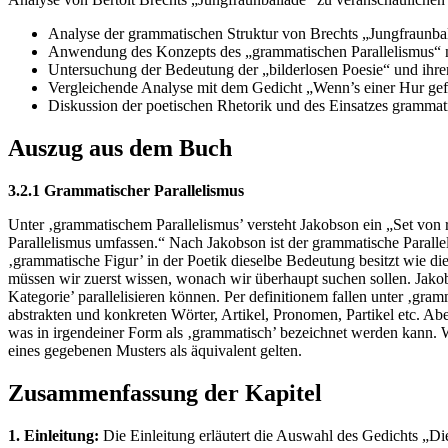
Analyse der grammatischen Struktur von Brechts „Jungfraunba
Anwendung des Konzepts des „grammatischen Parallelismus“ 
Untersuchung der Bedeutung der „bilderlosen Poesie“ und ihr
Vergleichende Analyse mit dem Gedicht „Wenn’s einer Hur gefä
Diskussion der poetischen Rhetorik und des Einsatzes grammat
Auszug aus dem Buch
3.2.1 Grammatischer Parallelismus
Unter ‚grammatischem Parallelismus’ versteht Jakobson ein „Set von
Parallelismus umfassen.“ Nach Jakobson ist der grammatische Parallel
‚grammatische Figur’ in der Poetik dieselbe Bedeutung besitzt wie 
müssen wir zuerst wissen, wonach wir überhaupt suchen sollen. Jakob
Kategorie’ parallelisieren können. Per definitionem fallen unter ‚gra
abstrakten und konkreten Wörter, Artikel, Pronomen, Partikel etc. Abe
was in irgendeiner Form als ‚grammatisch’ bezeichnet werden kann. W
eines gegebenen Musters als äquivalent gelten.
Zusammenfassung der Kapitel
1. Einleitung:
Die Einleitung erläutert die Auswahl des Gedichts „Di