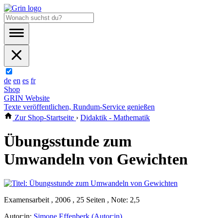
de
en
es
fr
Shop
GRIN Website
Texte veröffentlichen, Rundum-Service genießen
Zur Shop-Startseite
›
Didaktik - Mathematik
Übungsstunde zum
Umwandeln von Gewichten
Examensarbeit , 2006 , 25 Seiten , Note: 2,5
Autor:in:
Simone Effenberk (Autor:in)