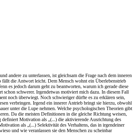
nd andere zu unterlassen, ist gleichsam die Frage nach dem inneren
 fällt die Antwort leicht. Dem Mensch wohnt ein Überlebenstrieb
 Wenn es jedoch darum geht zu beantworten, warum ich gerade diese
ort schon schwerer. Irgendetwas motiviert mich dazu. In diesem Fall
nt noch überwiegt. Noch schwieriger dürfte es zu erklären sein,
en verbringen. Irgend ein innerer Antrieb bringt sie hierzu, obwohl
genauer unter die Lupe nehmen. Welche psychologischen Theorien gibt
eren. Da die meisten Definitionen in die gleiche Richtung weisen,
finiert Motivation als „(...) die aktivierende Ausrichtung des
vation als „(...) Selektivität des Verhaltens, das in irgendeiner
d wieso und wie veranlassen sie den Menschen zu scheinbar