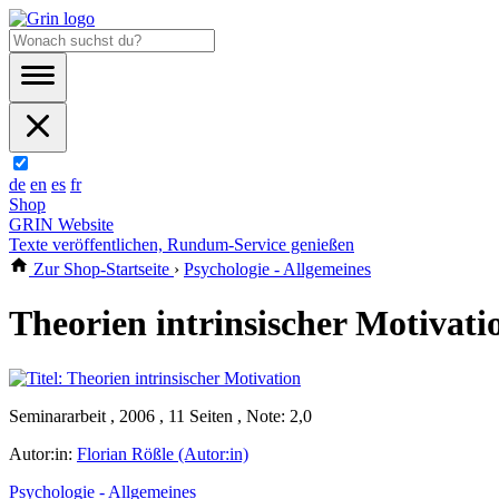
de
en
es
fr
Shop
GRIN Website
Texte veröffentlichen, Rundum-Service genießen
Zur Shop-Startseite
›
Psychologie - Allgemeines
Theorien intrinsischer Motivati
Seminararbeit , 2006 , 11 Seiten , Note: 2,0
Autor:in:
Florian Rößle (Autor:in)
Psychologie - Allgemeines