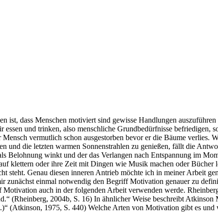
n ist, dass Menschen motiviert sind gewisse Handlungen auszuführen u
ssen und trinken, also menschliche Grundbedürfnisse befriedigen, so
e der Mensch vermutlich schon ausgestorben bevor er die Bäume verlies.
ngen und die letzten warmen Sonnenstrahlen zu genießen, fällt die Antw
ir als Belohnung winkt und der das Verlangen nach Entspannung im Mome
f klettern oder ihre Zeit mit Dingen wie Musik machen oder Bücher les
icht steht. Genau diesen inneren Antrieb möchte ich in meiner Arbeit 
ir zunächst einmal notwendig den Begriff Motivation genauer zu defini
f Motivation auch in der folgenden Arbeit verwenden werde. Rheinberg de
 (Rheinberg, 2004b, S. 16) In ähnlicher Weise beschreibt Atkinson Moti
...)“ (Atkinson, 1975, S. 440) Welche Arten von Motivation gibt es un