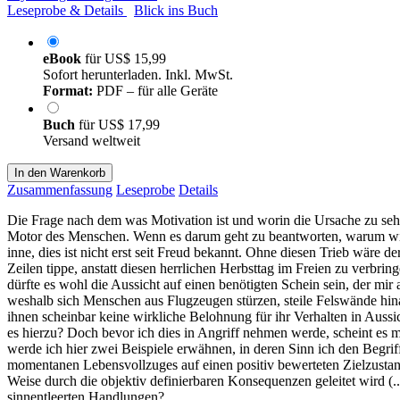
Leseprobe & Details
Blick ins Buch
eBook
für
US$ 15,99
Sofort herunterladen. Inkl. MwSt.
Format:
PDF – für alle Geräte
Buch
für
US$ 17,99
Versand weltweit
In den Warenkorb
Zusammenfassung
Leseprobe
Details
Die Frage nach dem was Motivation ist und worin die Ursache zu sehe
Motor des Menschen. Wenn es darum geht zu beantworten, warum wir e
inne, dies ist nicht erst seit Freud bekannt. Ohne diesen Trieb wär
Zeilen tippe, anstatt diesen herrlichen Herbsttag im Freien zu verbri
dürfte es wohl die Aussicht auf einen benötigten Schein sein, der m
weshalb sich Menschen aus Flugzeugen stürzen, steile Felswände hinau
ihnen scheinbar keine wirkliche Belohnung für ihr Verhalten in Auss
es hierzu? Doch bevor ich dies in Angriff nehmen werde, scheint es m
werde ich hier zwei Beispiele erwähnen, in deren Sinn ich den Begrif
momentanen Lebensvollzuges auf einen positiv bewerteten Zielzustand.“
Weise durch die objektiv definierbaren Konsequenzen geleitet wird (
sinnentleerten Handlungen?