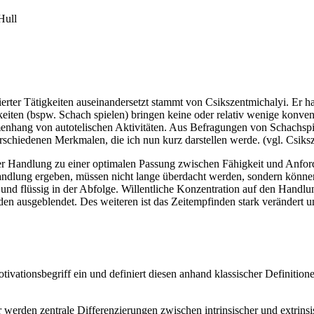
Hull
ierter Tätigkeiten auseinandersetzt stammt von Csikszentmichalyi. Er ha
gkeiten (bspw. Schach spielen) bringen keine oder relativ wenige konv
nhang von autotelischen Aktivitäten. Aus Befragungen von Schachspiel
rschiedenen Merkmalen, die ich nun kurz darstellen werde. (vgl. Csiksz
ner Handlung zu einer optimalen Passung zwischen Fähigkeit und Anfo
ndlung ergeben, müssen nicht lange überdacht werden, sondern könne
und flüssig in der Abfolge. Willentliche Konzentration auf den Handlung
n ausgeblendet. Des weiteren ist das Zeitempfinden stark verändert un
ivationsbegriff ein und definiert diesen anhand klassischer Definitio
 werden zentrale Differenzierungen zwischen intrinsischer und extrin