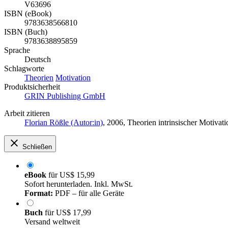
V63696
ISBN (eBook)
9783638566810
ISBN (Buch)
9783638895859
Sprache
Deutsch
Schlagworte
Theorien
Motivation
Produktsicherheit
GRIN Publishing GmbH
Arbeit zitieren
Florian Rößle (Autor:in)
, 2006, Theorien intrinsischer Motiv
Schließen
eBook
für
US$ 15,99
Sofort herunterladen. Inkl. MwSt.
Format:
PDF – für alle Geräte
Buch
für
US$ 17,99
Versand weltweit