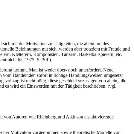
t sich mit der Motivation zu Tätigkeiten, die allein um des
entionelle Belohnungen mit sich, werden aber trotzdem mit Freude und
ern, Kletterern, Komponisten, Tänzern, Basketballspielern, etc.
entmichalyi, 1975, S. 30f.)
rderung kommt. Man ist weder über- noch unterfordert. Neue
n vom Handelnden sofort in richtige Handlungsweisen umgesetzt
svollzug ist nicht nötig, diese geschieht sozusagen von allein, alle
d es wird ein Einswerden mit der Tätigkeit beschrieben. (vgl.
nen von Autoren wie Rheinberg und Atkinson als aktivierende
sischer Motivation vorgenommen sowie theoretische Modelle von