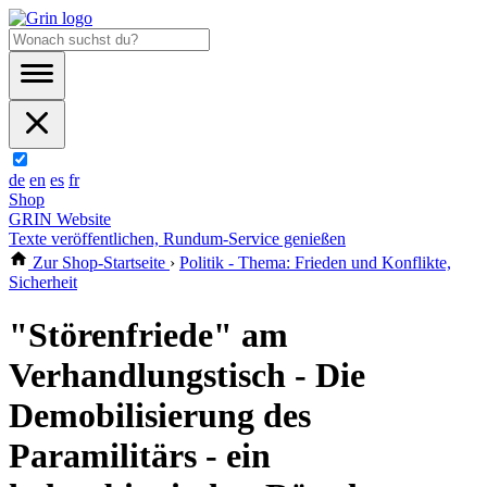
de
en
es
fr
Shop
GRIN Website
Texte veröffentlichen, Rundum-Service genießen
Zur Shop-Startseite
›
Politik - Thema: Frieden und Konflikte,
Sicherheit
"Störenfriede" am
Verhandlungstisch - Die
Demobilisierung des
Paramilitärs - ein