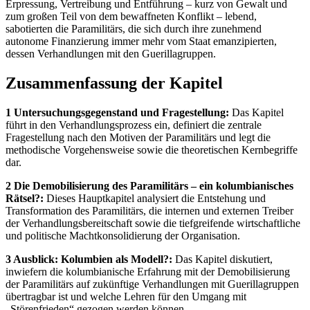
Erpressung, Vertreibung und Entführung – kurz von Gewalt und
zum großen Teil von dem bewaffneten Konflikt – lebend,
sabotierten die Paramilitärs, die sich durch ihre zunehmend
autonome Finanzierung immer mehr vom Staat emanzipierten,
dessen Verhandlungen mit den Guerillagruppen.
Zusammenfassung der Kapitel
1 Untersuchungsgegenstand und Fragestellung:
Das Kapitel
führt in den Verhandlungsprozess ein, definiert die zentrale
Fragestellung nach den Motiven der Paramilitärs und legt die
methodische Vorgehensweise sowie die theoretischen Kernbegriffe
dar.
2 Die Demobilisierung des Paramilitärs – ein kolumbianisches
Rätsel?:
Dieses Hauptkapitel analysiert die Entstehung und
Transformation des Paramilitärs, die internen und externen Treiber
der Verhandlungsbereitschaft sowie die tiefgreifende wirtschaftliche
und politische Machtkonsolidierung der Organisation.
3 Ausblick: Kolumbien als Modell?:
Das Kapitel diskutiert,
inwiefern die kolumbianische Erfahrung mit der Demobilisierung
der Paramilitärs auf zukünftige Verhandlungen mit Guerillagruppen
übertragbar ist und welche Lehren für den Umgang mit
„Störenfrieden“ gezogen werden können.