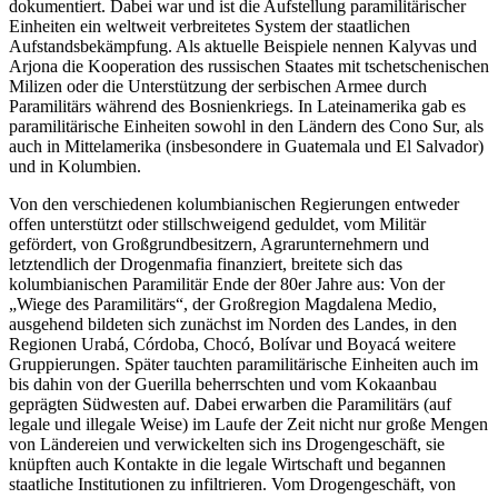
dokumentiert. Dabei war und ist die Aufstellung paramilitärischer
Einheiten ein weltweit verbreitetes System der staatlichen
Aufstandsbekämpfung. Als aktuelle Beispiele nennen Kalyvas und
Arjona die Kooperation des russischen Staates mit tschetschenischen
Milizen oder die Unterstützung der serbischen Armee durch
Paramilitärs während des Bosnienkriegs. In Lateinamerika gab es
paramilitärische Einheiten sowohl in den Ländern des Cono Sur, als
auch in Mittelamerika (insbesondere in Guatemala und El Salvador)
und in Kolumbien.
Von den verschiedenen kolumbianischen Regierungen entweder
offen unterstützt oder stillschweigend geduldet, vom Militär
gefördert, von Großgrundbesitzern, Agrarunternehmern und
letztendlich der Drogenmafia finanziert, breitete sich das
kolumbianischen Paramilitär Ende der 80er Jahre aus: Von der
„Wiege des Paramilitärs“, der Großregion Magdalena Medio,
ausgehend bildeten sich zunächst im Norden des Landes, in den
Regionen Urabá, Córdoba, Chocó, Bolívar und Boyacá weitere
Gruppierungen. Später tauchten paramilitärische Einheiten auch im
bis dahin von der Guerilla beherrschten und vom Kokaanbau
geprägten Südwesten auf. Dabei erwarben die Paramilitärs (auf
legale und illegale Weise) im Laufe der Zeit nicht nur große Mengen
von Ländereien und verwickelten sich ins Drogengeschäft, sie
knüpften auch Kontakte in die legale Wirtschaft und begannen
staatliche Institutionen zu infiltrieren. Vom Drogengeschäft, von