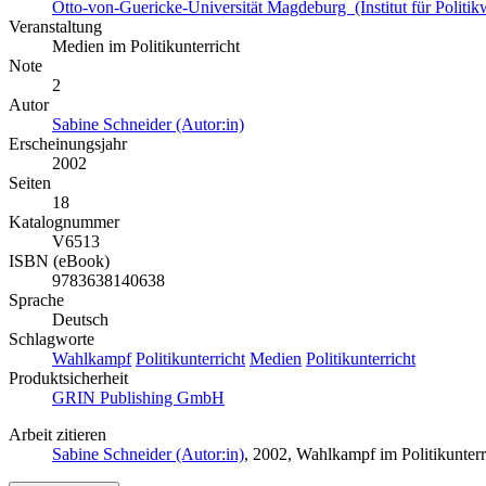
Otto-von-Guericke-Universität Magdeburg (Institut für Politik
Veranstaltung
Medien im Politikunterricht
Note
2
Autor
Sabine Schneider (Autor:in)
Erscheinungsjahr
2002
Seiten
18
Katalognummer
V6513
ISBN (eBook)
9783638140638
Sprache
Deutsch
Schlagworte
Wahlkampf
Politikunterricht
Medien
Politikunterricht
Produktsicherheit
GRIN Publishing GmbH
Arbeit zitieren
Sabine Schneider (Autor:in)
, 2002, Wahlkampf im Politikunte