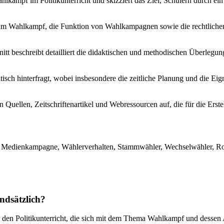
kampf im Politikunterricht und skizziert das Ziel, Schülern durch ei
e zum Wahlkampf, die Funktion von Wahlkampagnen sowie die rechtli
tt beschreibt detailliert die didaktischen und methodischen Überlegun
tisch hinterfragt, wobei insbesondere die zeitliche Planung und die E
n Quellen, Zeitschriftenartikel und Webressourcen auf, die für die Ers
, Medienkampagne, Wählerverhalten, Stammwähler, Wechselwähler, Rolle
ndsätzlich?
für den Politikunterricht, die sich mit dem Thema Wahlkampf und desse