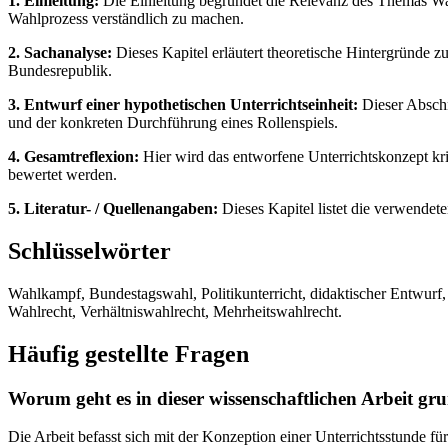
1. Einleitung:
Die Einleitung begründet die Relevanz des Themas Wahl
Wahlprozess verständlich zu machen.
2. Sachanalyse:
Dieses Kapitel erläutert theoretische Hintergründ
Bundesrepublik.
3. Entwurf einer hypothetischen Unterrichtseinheit:
Dieser Abschni
und der konkreten Durchführung eines Rollenspiels.
4. Gesamtreflexion:
Hier wird das entworfene Unterrichtskonzept kri
bewertet werden.
5. Literatur- / Quellenangaben:
Dieses Kapitel listet die verwendete
Schlüsselwörter
Wahlkampf, Bundestagswahl, Politikunterricht, didaktischer Entwurf
Wahlrecht, Verhältniswahlrecht, Mehrheitswahlrecht.
Häufig gestellte Fragen
Worum geht es in dieser wissenschaftlichen Arbeit gru
Die Arbeit befasst sich mit der Konzeption einer Unterrichtsstunde 