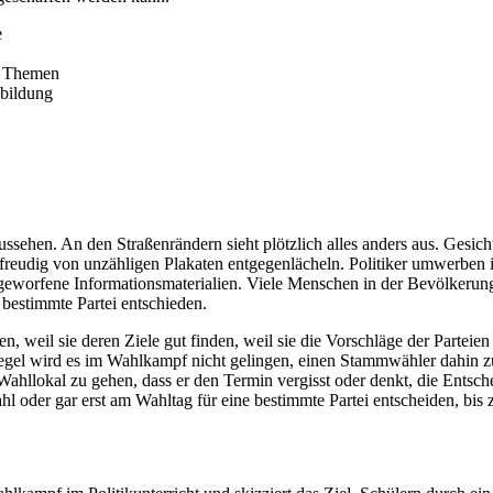
e
er Themen
sbildung
sehen. An den Straßenrändern sieht plötzlich alles anders aus. Gesicht
gsfreudig von unzähligen Plakaten entgegenlächeln. Politiker umwerben
eworfene Informationsmaterialien. Viele Menschen in der Bevölkerung 
 bestimmte Partei entschieden.
, weil sie deren Ziele gut finden, weil sie die Vorschläge der Parteien 
gel wird es im Wahlkampf nicht gelingen, einen Stammwähler dahin zu 
llokal zu gehen, dass er den Termin vergisst oder denkt, die Entsche
ahl oder gar erst am Wahltag für eine bestimmte Partei entscheiden, bis