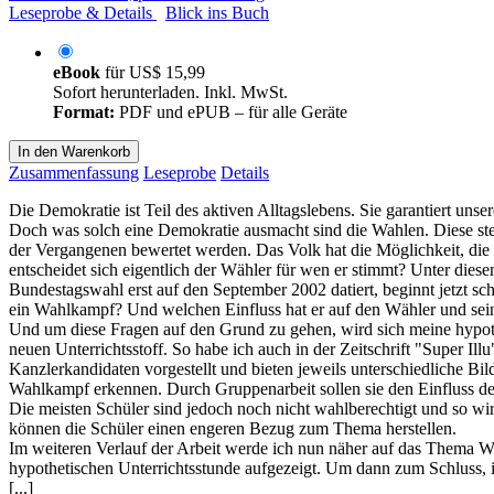
Leseprobe & Details
Blick ins Buch
eBook
für
US$ 15,99
Sofort herunterladen. Inkl. MwSt.
Format:
PDF und ePUB – für alle Geräte
In den Warenkorb
Zusammenfassung
Leseprobe
Details
Die Demokratie ist Teil des aktiven Alltagslebens. Sie garantiert uns
Doch was solch eine Demokratie ausmacht sind die Wahlen. Diese st
der Vergangenen bewertet werden. Das Volk hat die Möglichkeit, die
entscheidet sich eigentlich der Wähler für wen er stimmt? Unter diese
Bundestagswahl erst auf den September 2002 datiert, beginnt jetzt 
ein Wahlkampf? Und welchen Einfluss hat er auf den Wähler und se
Und um diese Fragen auf den Grund zu gehen, wird sich meine hypoth
neuen Unterrichtsstoff. So habe ich auch in der Zeitschrift "Super Il
Kanzlerkandidaten vorgestellt und bieten jeweils unterschiedliche Bi
Wahlkampf erkennen. Durch Gruppenarbeit sollen sie den Einfluss d
Die meisten Schüler sind jedoch noch nicht wahlberechtigt und so w
können die Schüler einen engeren Bezug zum Thema herstellen.
Im weiteren Verlauf der Arbeit werde ich nun näher auf das Thema
hypothetischen Unterrichtsstunde aufgezeigt. Um dann zum Schluss, 
[...]