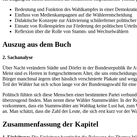
Bedeutung und Funktion des Wahlkampfes in einer Demokrati
Einfluss von Medienkampagnen auf die Wählerentscheidung
Didaktische Konzepte zur Aktivierung schülerferner politisch
Einsatz von Rollenspielen zur Förderung der politischen Urteil
Reflexion über die Rolle von Stamm- und Wechselwählern
Auszug aus dem Buch
2. Sachanalyse
Über Nacht verändern Städte und Dörfer in der Bundesrepublik ihr Aus
Meist sind es Herren in fortgeschrittenem Alter, die uns entscheidun
Bürger manchmal ärgern über hässlich verschmierte Plakate und wegg
Teil der Wähler hat sich schon lange vor der Bundestagswahl für eine
Politisch fühlen sich diese Menschen einer bestimmten Partei verbunden
überzeugend finden. Man nennt diese Wähler Stammwähler. In der Re
vorkommen, dass ein Stammwähler am Wahltag keine Lust hat, zum Wah
an. Man schätzt, dass die Zahl der Leute, die sich erst kurz vor der W
Zusammenfassung der Kapitel