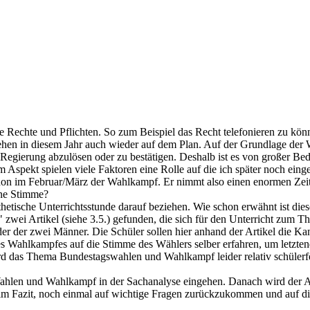
ere Rechte und Pflichten. So zum Beispiel das Recht telefonieren zu kö
ehen in diesem Jahr auch wieder auf dem Plan. Auf der Grundlage der 
 Regierung abzulösen oder zu bestätigen. Deshalb ist es von großer Be
m Aspekt spielen viele Faktoren eine Rolle auf die ich später noch ein
schon im Februar/März der Wahlkampf. Er nimmt also einen enormen Zei
ine Stimme?
etische Unterrichtsstunde darauf beziehen. Wie schon erwähnt ist dies
lu" zwei Artikel (siehe 3.5.) gefunden, die sich für den Unterricht zu
lder der zwei Männer. Die Schüler sollen hier anhand der Artikel die K
es Wahlkampfes auf die Stimme des Wählers selber erfahren, um letzt
ird das Thema Bundestagswahlen und Wahlkampf leider relativ schülerf
 Wahlen und Wahlkampf in der Sachanalyse eingehen. Danach wird der
im Fazit, noch einmal auf wichtige Fragen zurückzukommen und auf die