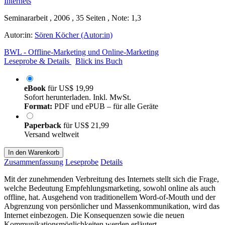
Seminararbeit , 2006 , 35 Seiten , Note: 1,3
Autor:in:
Sören Köcher (Autor:in)
BWL - Offline-Marketing und Online-Marketing
Leseprobe & Details
Blick ins Buch
eBook
für
US$ 19,99
Sofort herunterladen. Inkl. MwSt.
Format:
PDF und ePUB – für alle Geräte
Paperback
für
US$ 21,99
Versand weltweit
In den Warenkorb
Zusammenfassung
Leseprobe
Details
Mit der zunehmenden Verbreitung des Internets stellt sich die Frage,
welche Bedeutung Empfehlungsmarketing, sowohl online als auch
offline, hat. Ausgehend von traditionellem Word-of-Mouth und der
Abgrenzung von persönlicher und Massenkommunikation, wird das
Internet einbezogen. Die Konsequenzen sowie die neuen
Kommunikationsmöglichkeiten werden erläutert.