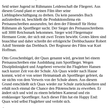
Seid seiner Jugend ist Rühmanns Leidenschaft die Fliegerei. Aus
diesem Grund plant er seinen Film über seine
Lieblingsbeschäftigung zu drehen. Da kein passendes Buch
aufzutreiben ist, beschließt die Produktionsfirma ein
Preisausschreiben auszurufen, bei dem der Filmstoff für Heinz
Rühmann als Sportflieger sucht. Der Sieger des Preisausschreibens
soll 3000 Reichsmark bekommen. Sieger wird Fliegermajor
Hermann Grote, der sich mit zwei Texten bewirbt. Grotes Ideen sind
brauchbar und daher schreibt der erfolgreiche Drehbuchautor Robert
Adolf Stemmle das Drehbuch. Der Regisseur des Films war Kurt
Hoffman.
Otto Groschenbügel, der Quax genannt wird, gewinnt bei einem
Preisausschreiben eine Ausbildung zum Sportflieger. Wegen
Disziplinlosigkeit und Angeberei verweist ihn Fluglehrer Hansen
nach kurzer Zeit von der Schule. Als Quax wieder nach Hause
kommt, wird er von seiner Heimatstadt als Sportflieger gefeiert, da
sie nichts von dem Verweis von der Schule ahnen. Aus diesem
Grund entschließt sich Quax wieder zur Schule zurückzukehren und
erhält noch einmal die Chance den Pilotenschein zu erwerben. Er
ändert sich und wird zu einem beliebten Kamerad und ein
erstklassiger Sportflieger. Auch dieser Film hat ein Happy End:
Quax wird selbst Fluglehrer und verlobt sich.