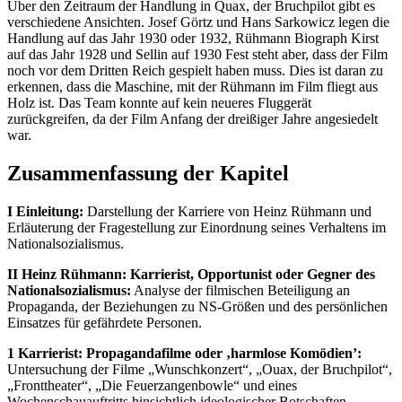
Über den Zeitraum der Handlung in Quax, der Bruchpilot gibt es
verschiedene Ansichten. Josef Görtz und Hans Sarkowicz legen die
Handlung auf das Jahr 1930 oder 1932, Rühmann Biograph Kirst
auf das Jahr 1928 und Sellin auf 1930 Fest steht aber, dass der Film
noch vor dem Dritten Reich gespielt haben muss. Dies ist daran zu
erkennen, dass die Maschine, mit der Rühmann im Film fliegt aus
Holz ist. Das Team konnte auf kein neueres Fluggerät
zurückgreifen, da der Film Anfang der dreißiger Jahre angesiedelt
war.
Zusammenfassung der Kapitel
I Einleitung:
Darstellung der Karriere von Heinz Rühmann und
Erläuterung der Fragestellung zur Einordnung seines Verhaltens im
Nationalsozialismus.
II Heinz Rühmann: Karrierist, Opportunist oder Gegner des
Nationalsozialismus:
Analyse der filmischen Beteiligung an
Propaganda, der Beziehungen zu NS-Größen und des persönlichen
Einsatzes für gefährdete Personen.
1 Karrierist: Propagandafilme oder ‚harmlose Komödien’:
Untersuchung der Filme „Wunschkonzert“, „Ouax, der Bruchpilot“,
„Fronttheater“, „Die Feuerzangenbowle“ und eines
Wochenschauauftritts hinsichtlich ideologischer Botschaften.