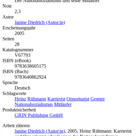
Der Nationalsozialismus und seine Mitläufer
Note
2,3
Autor
Janine Diedrich (Autor:in)
Erscheinungsjahr
2005
Seiten
28
Katalognummer
V67793
ISBN (eBook)
9783638605175
ISBN (Buch)
9783640862924
Sprache
Deutsch
Schlagworte
Heinz
Rühmann
Karrierist
Opportunist
Gegner
Nationalsozialismus
Mitläufer
Produktsicherheit
GRIN Publishing GmbH
Arbeit zitieren
Janine Diedrich (Autor:in)
, 2005, Heinz Rühmann: Karrierist