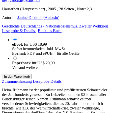
Hausarbeit (Hauptseminar) , 2005 , 28 Seiten , Note: 2,3
Autor:in:
Janine Diedrich (Autor:in)
Geschichte Deutschlands - Nationalsozialismus, Zweiter Weltkrieg
Leseprobe & Details
Blick ins Buch
eBook
für
US$ 18,99
Sofort herunterladen. Inkl. MwSt.
Format:
PDF und ePUB – für alle Geräte
Paperback
für
US$ 20,99
Versand weltweit
In den Warenkorb
Zusammenfassung
Leseprobe
Details
Heinz Rühmann ist der populärste und profiliertesten Schauspieler
des Jahrhunderts gewesen. Zu Lebzeiten kannten 92 Prozent aller
Bundesbürger seinen Namen. Rühmann schaffte es trotz
verschiedener Schwierigkeiten, die das 20. Jahrhundert mit sich
brachte, wie z.B. der Weltwirtschaftskrise, zweier Weltkriege,
Depressionen der dreißiger Jahre, das NS- Regime und Spaltung