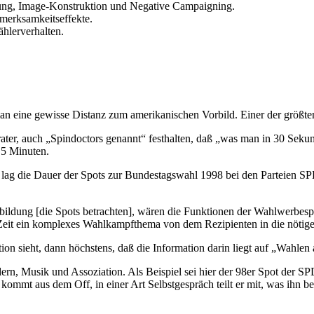
rung, Image-Konstruktion und Negative Campaigning.
fmerksamkeitseffekte.
hlerverhalten.
n eine gewisse Distanz zum amerikanischen Vorbild. Einer der größten
er, auch „Spindoctors genannt“ festhalten, daß „was man in 30 Sekunde
.5 Minuten.
 lag die Dauer der Spots zur Bundestagswahl 1998 bei den Parteien S
ldung [die Spots betrachten], wären die Funktionen der Wahlwerbespot
r Zeit ein komplexes Wahlkampfthema von dem Rezipienten in die nötig
n sieht, dann höchstens, daß die Information darin liegt auf „Wahle
ern, Musik und Assoziation. Als Beispiel sei hier der 98er Spot der S
mt aus dem Off, in einer Art Selbstgespräch teilt er mit, was ihn bes