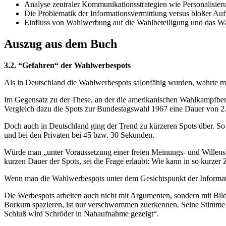
Analyse zentraler Kommunikationsstrategien wie Personalisie
Die Problematik der Informationsvermittlung versus bloßer Au
Einfluss von Wahlwerbung auf die Wahlbeteiligung und das Wä
Auszug aus dem Buch
3.2. “Gefahren“ der Wahlwerbespots
Als in Deutschland die Wahlwerbespots salonfähig wurden, wahrte ma
Im Gegensatz zu der These, an der die amerikanischen Wahlkampfberat
Vergleich dazu die Spots zur Bundestagswahl 1967 eine Dauer von 2
Doch auch in Deutschland ging der Trend zu kürzeren Spots über. So
und bei den Privaten bei 45 bzw. 30 Sekunden.
Würde man „unter Voraussetzung einer freien Meinungs- und Willensbi
kurzen Dauer der Spots, sei die Frage erlaubt: Wie kann in so kurze
Wenn man die Wahlwerbespots unter dem Gesichtspunkt der Informatio
Die Werbespots arbeiten auch nicht mit Argumenten, sondern mit Bild
Borkum spazieren, ist nur verschwommen zuerkennen. Seine Stimme kom
Schluß wird Schröder in Nahaufnahme gezeigt“.