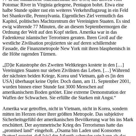
Potomac River in Virginia gelegene, Pentagon bohrt. Etwa eine
halbe Stunde später rast ein weiteres Verkehrsflugzeug in ein Feld
bei Shanksville, Pennsylvania. Eigentliches Ziel vermutlich das
Kapitol, politisches Machtzentrum der Vereinigten Staaten. Es sind
ewig währende 77 Minuten, die an diesem Septembermorgen die
Ordnung der Welt auf den Kopf stellen. Amerika war in das
Fadenkreuz islamischer Terroristen geraten. Ihren Groll auf die
westliche Zivilisation projizierten sie auf deren schillerndste
Fassade, die Finanzmetropole New York mit ihren blasphemisch in
die Höhe ragenden Türmen.
„[D]ie Katastrophe des Zweiten Weltkrieges kostete in den […]
Vereinigten Staaten nur sieben Zivilisten das Leben. […] Während
der nächsten beiden Kriege, Korea und Vietnam, gab es [in den
USA] überhaupt keine Opfer. Doch dann, am 11. September 2001,
wurden binnen einer Stunde fast 3000 Menschen auf
amerikanischem Boden getötet. Eine extreme Demonstration der
Waffen der Schwachen. Sie erfüllte die Starken mit Angst.“
Amerika war getroffen, nicht in Vietnam, nicht in Korea, sondern
mitten im Herzen einer ihrer größten Metropole. Das subjektive
Sicherheitsgefühl der amerikanischen Bevölkerung war bis ins Mark
erschüttert. Der asymmetrische Krieg des Terrorismus hatte das
„promised land“ eingeholt. „Osama bin Laden und Konsorten
[hatten] gezeigt, daß [sic] der Atlantik schmaler sein kann als das