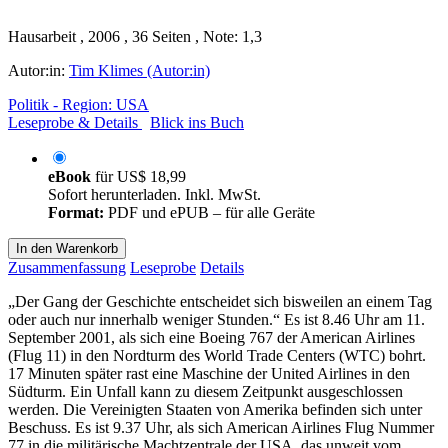
Hausarbeit , 2006 , 36 Seiten , Note: 1,3
Autor:in:
Tim Klimes (Autor:in)
Politik - Region: USA
Leseprobe & Details
Blick ins Buch
eBook
für
US$ 18,99
Sofort herunterladen. Inkl. MwSt.
Format:
PDF und ePUB – für alle Geräte
In den Warenkorb
Zusammenfassung
Leseprobe
Details
„Der Gang der Geschichte entscheidet sich bisweilen an einem Tag
oder auch nur innerhalb weniger Stunden.“ Es ist 8.46 Uhr am 11.
September 2001, als sich eine Boeing 767 der American Airlines
(Flug 11) in den Nordturm des World Trade Centers (WTC) bohrt.
17 Minuten später rast eine Maschine der United Airlines in den
Südturm. Ein Unfall kann zu diesem Zeitpunkt ausgeschlossen
werden. Die Vereinigten Staaten von Amerika befinden sich unter
Beschuss. Es ist 9.37 Uhr, als sich American Airlines Flug Nummer
77 in die militärische Machtzentrale der USA, das unweit vom