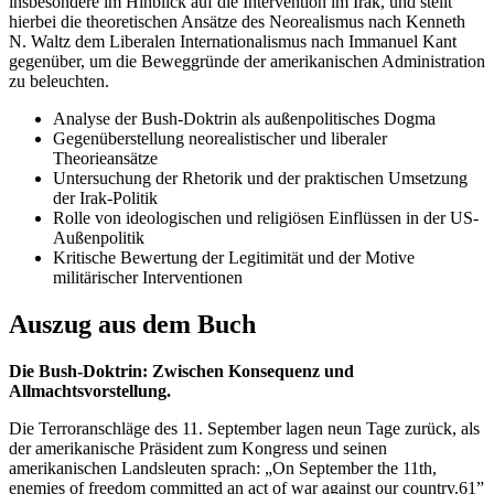
insbesondere im Hinblick auf die Intervention im Irak, und stellt
hierbei die theoretischen Ansätze des Neorealismus nach Kenneth
N. Waltz dem Liberalen Internationalismus nach Immanuel Kant
gegenüber, um die Beweggründe der amerikanischen Administration
zu beleuchten.
Analyse der Bush-Doktrin als außenpolitisches Dogma
Gegenüberstellung neorealistischer und liberaler
Theorieansätze
Untersuchung der Rhetorik und der praktischen Umsetzung
der Irak-Politik
Rolle von ideologischen und religiösen Einflüssen in der US-
Außenpolitik
Kritische Bewertung der Legitimität und der Motive
militärischer Interventionen
Auszug aus dem Buch
Die Bush-Doktrin: Zwischen Konsequenz und
Allmachtsvorstellung.
Die Terroranschläge des 11. September lagen neun Tage zurück, als
der amerikanische Präsident zum Kongress und seinen
amerikanischen Landsleuten sprach: „On September the 11th,
enemies of freedom committed an act of war against our country.61”