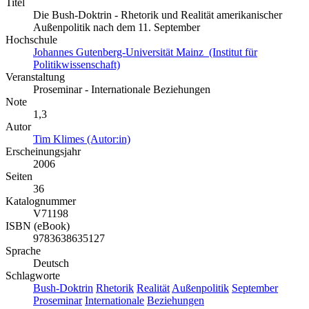
Titel
Die Bush-Doktrin - Rhetorik und Realität amerikanischer
Außenpolitik nach dem 11. September
Hochschule
Johannes Gutenberg-Universität Mainz (Institut für
Politikwissenschaft)
Veranstaltung
Proseminar - Internationale Beziehungen
Note
1,3
Autor
Tim Klimes (Autor:in)
Erscheinungsjahr
2006
Seiten
36
Katalognummer
V71198
ISBN (eBook)
9783638635127
Sprache
Deutsch
Schlagworte
Bush-Doktrin
Rhetorik
Realität
Außenpolitik
September
Proseminar
Internationale
Beziehungen