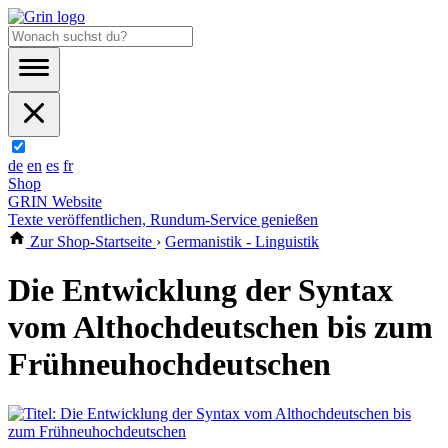
de
en
es
fr
Shop
GRIN Website
Texte veröffentlichen, Rundum-Service genießen
Zur Shop-Startseite
›
Germanistik - Linguistik
Die Entwicklung der Syntax
vom Althochdeutschen bis zum
Frühneuhochdeutschen