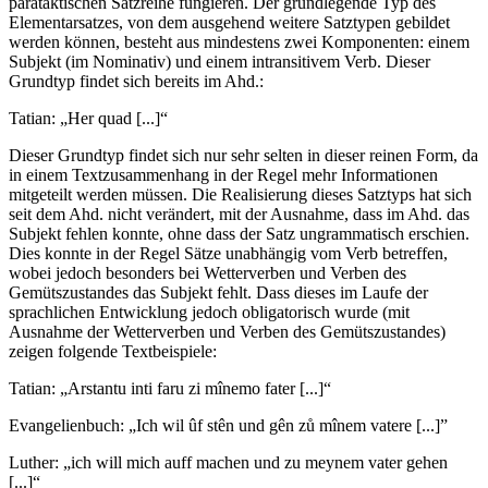
parataktischen Satzreihe fungieren. Der grundlegende Typ des
Elementarsatzes, von dem ausgehend weitere Satztypen gebildet
werden können, besteht aus mindestens zwei Komponenten: einem
Subjekt (im Nominativ) und einem intransitivem Verb. Dieser
Grundtyp findet sich bereits im Ahd.:
Tatian: „Her quad [...]“
Dieser Grundtyp findet sich nur sehr selten in dieser reinen Form, da
in einem Textzusammenhang in der Regel mehr Informationen
mitgeteilt werden müssen. Die Realisierung dieses Satztyps hat sich
seit dem Ahd. nicht verändert, mit der Ausnahme, dass im Ahd. das
Subjekt fehlen konnte, ohne dass der Satz ungrammatisch erschien.
Dies konnte in der Regel Sätze unabhängig vom Verb betreffen,
wobei jedoch besonders bei Wetterverben und Verben des
Gemütszustandes das Subjekt fehlt. Dass dieses im Laufe der
sprachlichen Entwicklung jedoch obligatorisch wurde (mit
Ausnahme der Wetterverben und Verben des Gemütszustandes)
zeigen folgende Textbeispiele:
Tatian: „Arstantu inti faru zi mînemo fater [...]“
Evangelienbuch: „Ich wil ûf stên und gên zů mînem vatere [...]”
Luther: „ich will mich auff machen und zu meynem vater gehen
[...]“