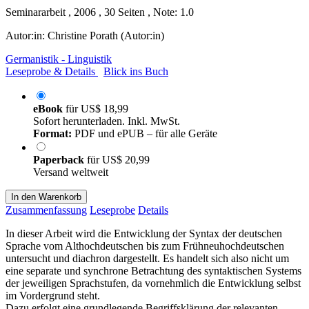
Seminararbeit , 2006 , 30 Seiten , Note: 1.0
Autor:in:
Christine Porath (Autor:in)
Germanistik - Linguistik
Leseprobe & Details
Blick ins Buch
eBook
für
US$ 18,99
Sofort herunterladen. Inkl. MwSt.
Format:
PDF und ePUB – für alle Geräte
Paperback
für
US$ 20,99
Versand weltweit
In den Warenkorb
Zusammenfassung
Leseprobe
Details
In dieser Arbeit wird die Entwicklung der Syntax der deutschen
Sprache vom Althochdeutschen bis zum Frühneuhochdeutschen
untersucht und diachron dargestellt. Es handelt sich also nicht um
eine separate und synchrone Betrachtung des syntaktischen Systems
der jeweiligen Sprachstufen, da vornehmlich die Entwicklung selbst
im Vordergrund steht.
Dazu erfolgt eine grundlegende Begriffsklärung der relevanten