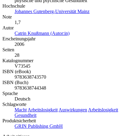
physische und psychische Gesundheit
Hochschule
Johannes Gutenberg-Universität Mainz
Note
1,7
Autor
Catrin Knußmann (Autor:in)
Erscheinungsjahr
2006
Seiten
28
Katalognummer
V73545
ISBN (eBook)
9783638743570
ISBN (Buch)
9783638744348
Sprache
Deutsch
Schlagworte
Macht
Arbeitslosigkeit
Auswirkungen
Arbeitslosigkeit
Gesundheit
Produktsicherheit
GRIN Publishing GmbH