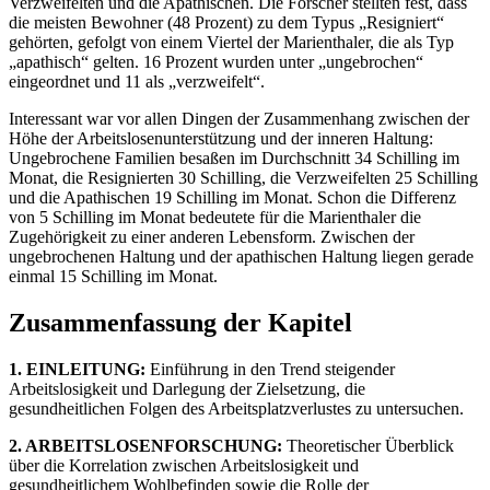
Verzweifelten und die Apathischen. Die Forscher stellten fest, dass
die meisten Bewohner (48 Prozent) zu dem Typus „Resigniert“
gehörten, gefolgt von einem Viertel der Marienthaler, die als Typ
„apathisch“ gelten. 16 Prozent wurden unter „ungebrochen“
eingeordnet und 11 als „verzweifelt“.
Interessant war vor allen Dingen der Zusammenhang zwischen der
Höhe der Arbeitslosenunterstützung und der inneren Haltung:
Ungebrochene Familien besaßen im Durchschnitt 34 Schilling im
Monat, die Resignierten 30 Schilling, die Verzweifelten 25 Schilling
und die Apathischen 19 Schilling im Monat. Schon die Differenz
von 5 Schilling im Monat bedeutete für die Marienthaler die
Zugehörigkeit zu einer anderen Lebensform. Zwischen der
ungebrochenen Haltung und der apathischen Haltung liegen gerade
einmal 15 Schilling im Monat.
Zusammenfassung der Kapitel
1. EINLEITUNG:
Einführung in den Trend steigender
Arbeitslosigkeit und Darlegung der Zielsetzung, die
gesundheitlichen Folgen des Arbeitsplatzverlustes zu untersuchen.
2. ARBEITSLOSENFORSCHUNG:
Theoretischer Überblick
über die Korrelation zwischen Arbeitslosigkeit und
gesundheitlichem Wohlbefinden sowie die Rolle der