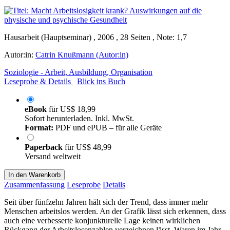
Hausarbeit (Hauptseminar) , 2006 , 28 Seiten , Note: 1,7
Autor:in:
Catrin Knußmann (Autor:in)
Soziologie - Arbeit, Ausbildung, Organisation
Leseprobe & Details
Blick ins Buch
eBook
für
US$ 18,99
Sofort herunterladen. Inkl. MwSt.
Format:
PDF und ePUB – für alle Geräte
Paperback
für
US$ 48,99
Versand weltweit
In den Warenkorb
Zusammenfassung
Leseprobe
Details
Seit über fünfzehn Jahren hält sich der Trend, dass immer mehr
Menschen arbeitslos werden. An der Grafik lässt sich erkennen, dass
auch eine verbesserte konjunkturelle Lage keinen wirklichen
Rückgang der Arbeitslosenzahlen verzeichnen lässt. Waren im Jahr