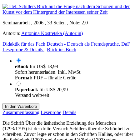
Seminararbeit , 2006 , 33 Seiten , Note: 2,0
Autor:in:
Antonina Kostretska (Autor:in)
Didaktik für das Fach Deutsch - Deutsch als Fremdsprache, DaF
Leseprobe & Details
Blick ins Buch
eBook
für
US$ 18,99
Sofort herunterladen. Inkl. MwSt.
Format:
PDF – für alle Geräte
Paperback
für
US$ 20,99
Versand weltweit
In den Warenkorb
Zusammenfassung
Leseprobe
Details
Die Schrift Über die ästhetische Erziehung des Menschen
(1793/1795) ist der dritte Versuch Schillers über die Schönheit zu
schreiben. Zuvor legte er schon in den Schriften Kallias, oder über
die Schönheit (1793) und Anmut und Würde (1793) seine