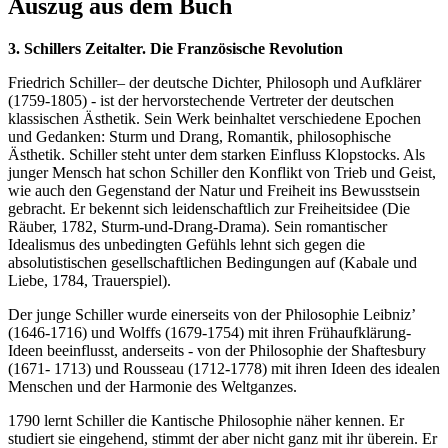
Auszug aus dem Buch
3. Schillers Zeitalter. Die Französische Revolution
Friedrich Schiller– der deutsche Dichter, Philosoph und Aufklärer
(1759-1805) - ist der hervorstechende Vertreter der deutschen
klassischen Ästhetik. Sein Werk beinhaltet verschiedene Epochen
und Gedanken: Sturm und Drang, Romantik, philosophische
Ästhetik. Schiller steht unter dem starken Einfluss Klopstocks. Als
junger Mensch hat schon Schiller den Konflikt von Trieb und Geist,
wie auch den Gegenstand der Natur und Freiheit ins Bewusstsein
gebracht. Er bekennt sich leidenschaftlich zur Freiheitsidee (Die
Räuber, 1782, Sturm-und-Drang-Drama). Sein romantischer
Idealismus des unbedingten Gefühls lehnt sich gegen die
absolutistischen gesellschaftlichen Bedingungen auf (Kabale und
Liebe, 1784, Trauerspiel).
Der junge Schiller wurde einerseits von der Philosophie Leibniz’
(1646-1716) und Wolffs (1679-1754) mit ihren Frühaufklärung-
Ideen beeinflusst, anderseits - von der Philosophie der Shaftesbury
(1671- 1713) und Rousseau (1712-1778) mit ihren Ideen des idealen
Menschen und der Harmonie des Weltganzes.
1790 lernt Schiller die Kantische Philosophie näher kennen. Er
studiert sie eingehend, stimmt der aber nicht ganz mit ihr überein. Er