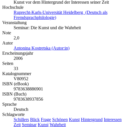
Kunst vor dem Hintergrund der Interessen seiner Zeit
Hochschule
Ruprecht-Karls-Universität Heidelberg (Deutsch als
Fremdsprachphilologie)
Veranstaltung
Seminar: Die Kunst und die Wahrheit
Note
2,0
Autor
Antonina Kostretska (Autor:in)
Erscheinungsjahr
2006
Seiten
33
Katalognummer
V80952
ISBN (eBook)
9783638886901
ISBN (Buch)
9783638937856
Sprache
Deutsch
Schlagworte
Schillers
Blick
Frage
Schönen
Kunst
Hintergrund
Interessen
Zeit
Seminar
Kunst
Wahrheit