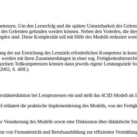
enzen. Um den Lernerfolg und die spätere Umsetzbarkeit des Gelernte
des Gelernten gefunden werden können. Neben den Vorteilen, die diese A
ex sind. Diese Komplexität soll mit Hilfe des Modells reduziert werd
gung der zur Erreichung des Lernziels erforderlichen Kompetenz in konst
 werden mit ihren Zusammenhängen in einer sog. Fertigkeitenhierarchie
einzelnen Teilkompetenzen können dann jeweils eigene Leistungsziele fo
2002, S. 40ff.).
xitätsreduktion bei Lernprozessen ein und stellt das 4CID-Modell als 
l erläutert die praktische Implementierung des Modells, von der Ferti
che Verankerung des Modells sowie eine Diskussion über didaktische S
ion von Fernunterricht und Berufsausbildung zur effizienten Vermittlu