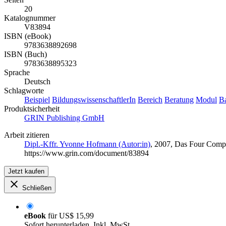
20
Katalognummer
V83894
ISBN (eBook)
9783638892698
ISBN (Buch)
9783638895323
Sprache
Deutsch
Schlagworte
Beispiel
BildungswissenschaftlerIn
Bereich
Beratung
Modul
B
Produktsicherheit
GRIN Publishing GmbH
Arbeit zitieren
Dipl.-Kffr. Yvonne Hofmann (Autor:in)
, 2007, Das Four Compo
https://www.grin.com/document/83894
Jetzt kaufen
Schließen
eBook
für
US$ 15,99
Sofort herunterladen. Inkl. MwSt.