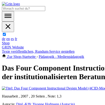
de
en
es
fr
Shop
GRIN Website
Texte veröffentlichen, Rundum-Service genießen
Zur Shop-Startseite
›
Pädagogik - Medienpädagogik
Das Four Component Instruction
der institutionalisierten Beratu
Hausarbeit , 2007 , 20 Seiten , Note: 1,3
Autor:in:
Dipl.-Kffr. Yvonne Hofmann (Autor:in)