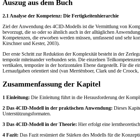
Auszug aus dem Buch
2.1 Analyse der Kompetenz: Die Fertigkeitenhierarchie
Ziel der Anwendung des 4CID-Modells ist die Vermittlung von Kompet
bevorzugt, die so oder so ähnlich auch in der alltäglichen Anwendung 
Kompetenzen, die erworben werden müssen, umfassend und sehr kompl
Kirschner und Kester, 2003).
Der erste Schritt zur Reduktion der Komplexität besteht in der Zerle
temporär miteinander verbunden sein. Die einzelnen Teilkompetenzen
vertikalen, temporäre in der horizontalen Ebene dargestellt. Für die 
Lernaufgaben orientiert sind (van Merriënboer, Clark und de Croock, 
Zusammenfassung der Kapitel
1 Einleitung:
Die Einleitung führt in die Herausforderung der Komple
2 Das 4CID-Modell in der praktischen Anwendung:
Dieses Kapite
Unterstützungsformaten.
3 Das 4CID-Modell in der Theorie:
Hier erfolgt eine lerntheoretis
4 Fazit:
Das Fazit resümiert die Stärken des Modells für die Konzept