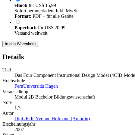
eBook
für
US$ 15,99
Sofort herunterladen. Inkl. MwSt.
Format:
PDF – für alle Geräte
Paperback
für
US$ 20,99
Versand weltweit
In den Warenkorb
Details
Titel
Das Four Component Instructional Design Model (4CID-Modell) f
Hochschule
FernUniversität Hagen
Veranstaltung
Modul 2B Bachelor Bildungswissenschaft
Note
1,3
Autor
Dipl.-Kffr. Yvonne Hofmann (Autor:in)
Erscheinungsjahr
2007
Seiten