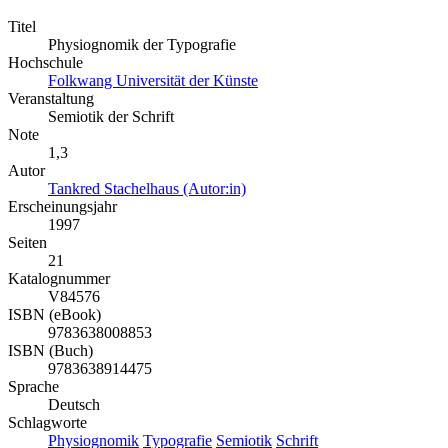
Titel
Physiognomik der Typografie
Hochschule
Folkwang Universität der Künste
Veranstaltung
Semiotik der Schrift
Note
1,3
Autor
Tankred Stachelhaus (Autor:in)
Erscheinungsjahr
1997
Seiten
21
Katalognummer
V84576
ISBN (eBook)
9783638008853
ISBN (Buch)
9783638914475
Sprache
Deutsch
Schlagworte
Physiognomik
Typografie
Semiotik
Schrift