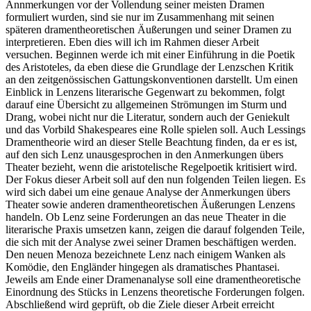
Annmerkungen vor der Vollendung seiner meisten Dramen
formuliert wurden, sind sie nur im Zusammenhang mit seinen
späteren dramentheoretischen Äußerungen und seiner Dramen zu
interpretieren. Eben dies will ich im Rahmen dieser Arbeit
versuchen. Beginnen werde ich mit einer Einführung in die Poetik
des Aristoteles, da eben diese die Grundlage der Lenzschen Kritik
an den zeitgenössischen Gattungskonventionen darstellt. Um einen
Einblick in Lenzens literarische Gegenwart zu bekommen, folgt
darauf eine Übersicht zu allgemeinen Strömungen im Sturm und
Drang, wobei nicht nur die Literatur, sondern auch der Geniekult
und das Vorbild Shakespeares eine Rolle spielen soll. Auch Lessings
Dramentheorie wird an dieser Stelle Beachtung finden, da er es ist,
auf den sich Lenz unausgesprochen in den Anmerkungen übers
Theater bezieht, wenn die aristotelische Regelpoetik kritisiert wird.
Der Fokus dieser Arbeit soll auf den nun folgenden Teilen liegen. Es
wird sich dabei um eine genaue Analyse der Anmerkungen übers
Theater sowie anderen dramentheoretischen Äußerungen Lenzens
handeln. Ob Lenz seine Forderungen an das neue Theater in die
literarische Praxis umsetzen kann, zeigen die darauf folgenden Teile,
die sich mit der Analyse zwei seiner Dramen beschäftigen werden.
Den neuen Menoza bezeichnete Lenz nach einigem Wanken als
Komödie, den Engländer hingegen als dramatisches Phantasei.
Jeweils am Ende einer Dramenanalyse soll eine dramentheoretische
Einordnung des Stücks in Lenzens theoretische Forderungen folgen.
Abschließend wird geprüft, ob die Ziele dieser Arbeit erreicht