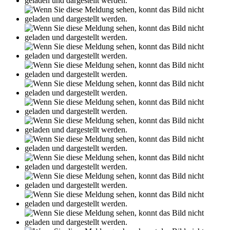
Leseprobe aus 78 Seiten
Grin.com
Versand
Kontakt
Datenschutz
AGB
Impressum
Vertrag widerrufen