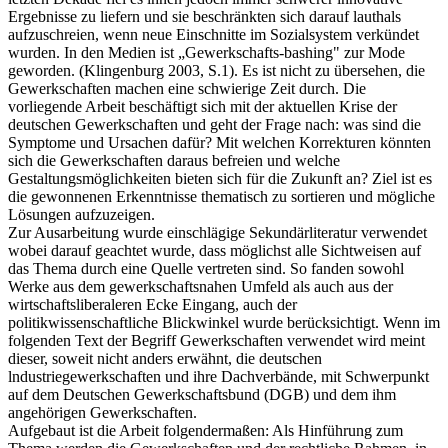
Ergebnisse zu liefern und sie beschränkten sich darauf lauthals
aufzuschreien, wenn neue Einschnitte im Sozialsystem verkündet
wurden. In den Medien ist „Gewerkschafts-bashing" zur Mode
geworden. (Klingenburg 2003, S.1). Es ist nicht zu übersehen, die
Gewerkschaften machen eine schwierige Zeit durch. Die
vorliegende Arbeit beschäftigt sich mit der aktuellen Krise der
deutschen Gewerkschaften und geht der Frage nach: was sind die
Symptome und Ursachen dafür? Mit welchen Korrekturen könnten
sich die Gewerkschaften daraus befreien und welche
Gestaltungsmöglichkeiten bieten sich für die Zukunft an? Ziel ist es
die gewonnenen Erkenntnisse thematisch zu sortieren und mögliche
Lösungen aufzuzeigen.
Zur Ausarbeitung wurde einschlägige Sekundärliteratur verwendet
wobei darauf geachtet wurde, dass möglichst alle Sichtweisen auf
das Thema durch eine Quelle vertreten sind. So fanden sowohl
Werke aus dem gewerkschaftsnahen Umfeld als auch aus der
wirtschaftsliberaleren Ecke Eingang, auch der
politikwissenschaftliche Blickwinkel wurde berücksichtigt. Wenn im
folgenden Text der Begriff Gewerkschaften verwendet wird meint
dieser, soweit nicht anders erwähnt, die deutschen
lndustriegewerkschaften und ihre Dachverbände, mit Schwerpunkt
auf dem Deutschen Gewerkschaftsbund (DGB) und dem ihm
angehörigen Gewerkschaften.
Aufgebaut ist die Arbeit folgendermaßen: Als Hinführung zum