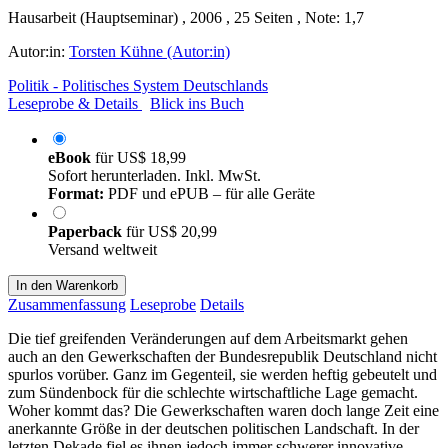
Hausarbeit (Hauptseminar) , 2006 , 25 Seiten , Note: 1,7
Autor:in:
Torsten Kühne (Autor:in)
Politik - Politisches System Deutschlands
Leseprobe & Details
Blick ins Buch
eBook
für
US$ 18,99
Sofort herunterladen. Inkl. MwSt.
Format:
PDF und ePUB – für alle Geräte
Paperback
für
US$ 20,99
Versand weltweit
In den Warenkorb
Zusammenfassung
Leseprobe
Details
Die tief greifenden Veränderungen auf dem Arbeitsmarkt gehen
auch an den Gewerkschaften der Bundesrepublik Deutschland nicht
spurlos vorüber. Ganz im Gegenteil, sie werden heftig gebeutelt und
zum Sündenbock für die schlechte wirtschaftliche Lage gemacht.
Woher kommt das? Die Gewerkschaften waren doch lange Zeit eine
anerkannte Größe in der deutschen politischen Landschaft. In der
letzten Dekade fiel es ihnen jedoch immer schwerer innovative