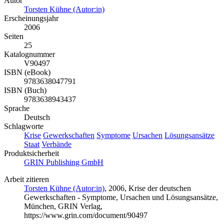
Autor
Torsten Kühne (Autor:in)
Erscheinungsjahr
2006
Seiten
25
Katalognummer
V90497
ISBN (eBook)
9783638047791
ISBN (Buch)
9783638943437
Sprache
Deutsch
Schlagworte
Krise
Gewerkschaften
Symptome
Ursachen
Lösungsansätze
Staat
Verbände
Produktsicherheit
GRIN Publishing GmbH
Arbeit zitieren
Torsten Kühne (Autor:in)
, 2006, Krise der deutschen
Gewerkschaften - Symptome, Ursachen und Lösungsansätze,
München, GRIN Verlag,
https://www.grin.com/document/90497