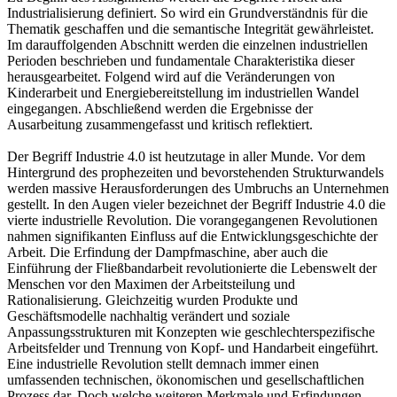
Industrialisierung definiert. So wird ein Grundverständnis für die
Thematik geschaffen und die semantische Integrität gewährleistet.
Im darauffolgenden Abschnitt werden die einzelnen industriellen
Perioden beschrieben und fundamentale Charakteristika dieser
herausgearbeitet. Folgend wird auf die Veränderungen von
Kinderarbeit und Energiebereitstellung im industriellen Wandel
eingegangen. Abschließend werden die Ergebnisse der
Ausarbeitung zusammengefasst und kritisch reflektiert.
Der Begriff Industrie 4.0 ist heutzutage in aller Munde. Vor dem
Hintergrund des prophezeiten und bevorstehenden Strukturwandels
werden massive Herausforderungen des Umbruchs an Unternehmen
gestellt. In den Augen vieler bezeichnet der Begriff Industrie 4.0 die
vierte industrielle Revolution. Die vorangegangenen Revolutionen
nahmen signifikanten Einfluss auf die Entwicklungsgeschichte der
Arbeit. Die Erfindung der Dampfmaschine, aber auch die
Einführung der Fließbandarbeit revolutionierte die Lebenswelt der
Menschen vor den Maximen der Arbeitsteilung und
Rationalisierung. Gleichzeitig wurden Produkte und
Geschäftsmodelle nachhaltig verändert und soziale
Anpassungsstrukturen mit Konzepten wie geschlechterspezifische
Arbeitsfelder und Trennung von Kopf- und Handarbeit eingeführt.
Eine industrielle Revolution stellt demnach immer einen
umfassenden technischen, ökonomischen und gesellschaftlichen
Prozess dar. Doch welche weiteren Merkmale und Erfindungen