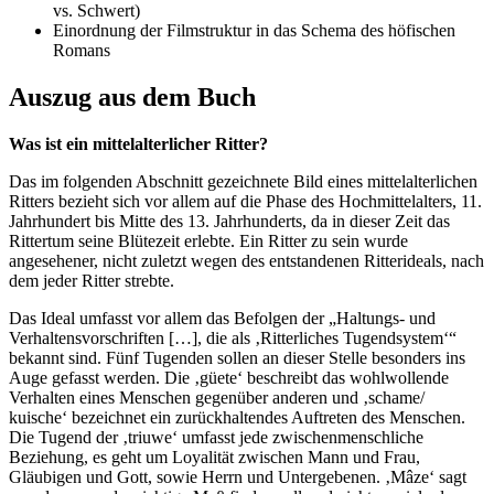
vs. Schwert)
Einordnung der Filmstruktur in das Schema des höfischen
Romans
Auszug aus dem Buch
Was ist ein mittelalterlicher Ritter?
Das im folgenden Abschnitt gezeichnete Bild eines mittelalterlichen
Ritters bezieht sich vor allem auf die Phase des Hochmittelalters, 11.
Jahrhundert bis Mitte des 13. Jahrhunderts, da in dieser Zeit das
Rittertum seine Blütezeit erlebte. Ein Ritter zu sein wurde
angesehener, nicht zuletzt wegen des entstandenen Ritterideals, nach
dem jeder Ritter strebte.
Das Ideal umfasst vor allem das Befolgen der „Haltungs- und
Verhaltensvorschriften […], die als ‚Ritterliches Tugendsystem‘“
bekannt sind. Fünf Tugenden sollen an dieser Stelle besonders ins
Auge gefasst werden. Die ‚güete‘ beschreibt das wohlwollende
Verhalten eines Menschen gegenüber anderen und ‚schame/
kuische‘ bezeichnet ein zurückhaltendes Auftreten des Menschen.
Die Tugend der ‚triuwe‘ umfasst jede zwischenmenschliche
Beziehung, es geht um Loyalität zwischen Mann und Frau,
Gläubigen und Gott, sowie Herrn und Untergebenen. ‚Mâze‘ sagt