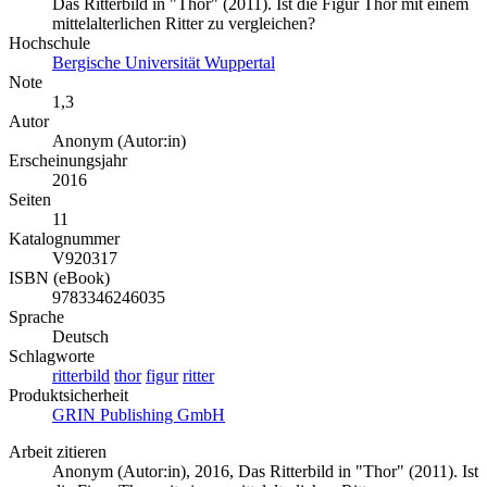
Das Ritterbild in "Thor" (2011). Ist die Figur Thor mit einem
mittelalterlichen Ritter zu vergleichen?
Hochschule
Bergische Universität Wuppertal
Note
1,3
Autor
Anonym (Autor:in)
Erscheinungsjahr
2016
Seiten
11
Katalognummer
V920317
ISBN (eBook)
9783346246035
Sprache
Deutsch
Schlagworte
ritterbild
thor
figur
ritter
Produktsicherheit
GRIN Publishing GmbH
Arbeit zitieren
Anonym (Autor:in)
, 2016, Das Ritterbild in "Thor" (2011). Ist