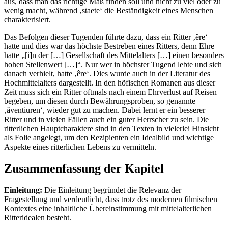
aus, dass man das richtige Maß finden soll und nicht zu viel oder zu
wenig macht, während ‚staete‘ die Beständigkeit eines Menschen
charakterisiert.
Das Befolgen dieser Tugenden führte dazu, dass ein Ritter ‚êre‘
hatte und dies war das höchste Bestreben eines Ritters, denn Ehre
hatte „[i]n der […] Gesellschaft des Mittelalters […] einen besonders
hohen Stellenwert […]“. Nur wer in höchster Tugend lebte und sich
danach verhielt, hatte ‚êre‘. Dies wurde auch in der Literatur des
Hochmittelalters dargestellt. In den höfischen Romanen aus dieser
Zeit muss sich ein Ritter oftmals nach einem Ehrverlust auf Reisen
begeben, um diesen durch Bewährungsproben, so genannte
‚âventiuren‘, wieder gut zu machen. Dabei lernt er ein besserer
Ritter und in vielen Fällen auch ein guter Herrscher zu sein. Die
ritterlichen Hauptcharaktere sind in den Texten in vielerlei Hinsicht
als Folie angelegt, um den Rezipienten ein Idealbild und wichtige
Aspekte eines ritterlichen Lebens zu vermitteln.
Zusammenfassung der Kapitel
Einleitung:
Die Einleitung begründet die Relevanz der
Fragestellung und verdeutlicht, dass trotz des modernen filmischen
Kontextes eine inhaltliche Übereinstimmung mit mittelalterlichen
Ritteridealen besteht.