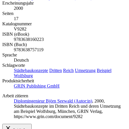
Erscheinungsjahr
2000
Seiten
17
Katalognummer
V9282
ISBN (eBook)
9783638160223
ISBN (Buch)
9783638757119
Sprache
Deutsch
Schlagworte
Städtebaukonzepte
Dritten
Reich
Umsetzung
Beispiel
Wolfsburg
Produktsicherheit
GRIN Publishing GmbH
Arbeit zitieren
Diplomingenieur Björn Seewald (Autor:in)
, 2000,
Städtebaukonzepte im Dritten Reich und deren Umsetzung
am Beispiel Wolfsburg, München, GRIN Verlag,
https://www.grin.com/document/9282