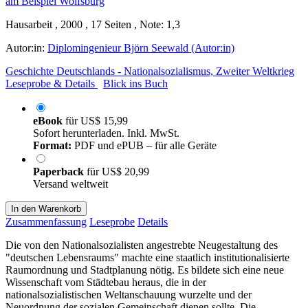
Hausarbeit , 2000 , 17 Seiten , Note: 1,3
Autor:in:
Diplomingenieur Björn Seewald (Autor:in)
Geschichte Deutschlands - Nationalsozialismus, Zweiter Weltkrieg
Leseprobe & Details
Blick ins Buch
eBook
für
US$ 15,99
Sofort herunterladen. Inkl. MwSt.
Format:
PDF und ePUB – für alle Geräte
Paperback
für
US$ 20,99
Versand weltweit
In den Warenkorb
Zusammenfassung
Leseprobe
Details
Die von den Nationalsozialisten angestrebte Neugestaltung des
"deutschen Lebensraums" machte eine staatlich institutionalisierte
Raumordnung und Stadtplanung nötig. Es bildete sich eine neue
Wissenschaft vom Städtebau heraus, die in der
nationalsozialistischen Weltanschauung wurzelte und der
Neuordnung der sozialen Gemeinschaft dienen sollte. Die