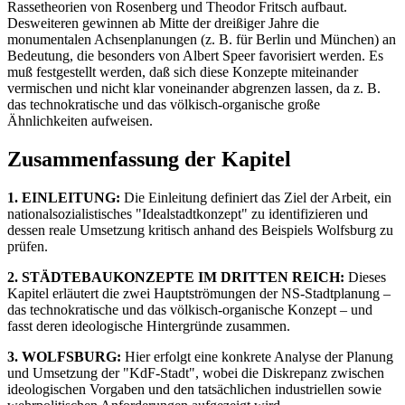
Rassetheorien von Rosenberg und Theodor Fritsch aufbaut.
Desweiteren gewinnen ab Mitte der dreißiger Jahre die
monumentalen Achsenplanungen (z. B. für Berlin und München) an
Bedeutung, die besonders von Albert Speer favorisiert werden. Es
muß festgestellt werden, daß sich diese Konzepte miteinander
vermischen und nicht klar voneinander abgrenzen lassen, da z. B.
das technokratische und das völkisch-organische große
Ähnlichkeiten aufweisen.
Zusammenfassung der Kapitel
1. EINLEITUNG:
Die Einleitung definiert das Ziel der Arbeit, ein
nationalsozialistisches "Idealstadtkonzept" zu identifizieren und
dessen reale Umsetzung kritisch anhand des Beispiels Wolfsburg zu
prüfen.
2. STÄDTEBAUKONZEPTE IM DRITTEN REICH:
Dieses
Kapitel erläutert die zwei Hauptströmungen der NS-Stadtplanung –
das technokratische und das völkisch-organische Konzept – und
fasst deren ideologische Hintergründe zusammen.
3. WOLFSBURG:
Hier erfolgt eine konkrete Analyse der Planung
und Umsetzung der "KdF-Stadt", wobei die Diskrepanz zwischen
ideologischen Vorgaben und den tatsächlichen industriellen sowie