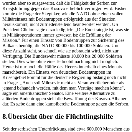
wurden aber so ausgeweitet, daß die Fähigkeit der Serben zur
Kriegsführung gegen das Kosovo erheblich verringert wird. Bisher
konnte die Frage der Skeptiker, wie die NATO ohne einen vollen
Militäreinsatz mit Bodentruppen erfolgreich aus der Situation
herauskommt, nicht zufriedenstellend beantwortet werden. US-
Präsident Clinton sagte dazu lediglich: ,,Die Endstrategie ist, was sie
in Militäroperationen immer gewesen ist: die Erfüllung der
Mission." Für einen Einsatz von Bodentruppen zur Sicherung des
Balkans benötigt die NATO 80 000 bis 100 000 Soldaten. Und
diese Anzahl steht, so schnell wie sie gebraucht wird, nicht zur
Verfügung. Die Bundeswehr müsste 10.000 bis 20.000 Soldaten
stellen. Dies wäre ohne eine Teilmobilmachung nicht möglich.
Heute ist nur noch die Hälfte des Heeres innerhalb eines Monats
marschbereit. Ein Einsatz von deutschen Bodentruppen im
Krisengebiet kommt für die deutsche Regierung bislang noch nicht
in Frage. ,,Auch soll Milosevic nicht als Verantwortlicher oder als
jemand behandelt werden, mit dem man Verträge machen könne",
sagte ein amerikanischer Senator. Eine weitere Alternative zu
alliierten Bodentruppen stellt die Bewaffnung der Kosovo-Albaner
dar. Es gebe dann eine kampfbereite Bodentruppe gegen die Serben.
8.Übersicht über die Flüchtlingshilfe
Seit der serbischen Unterdrückung sind etwa 600.000 Menschen aus