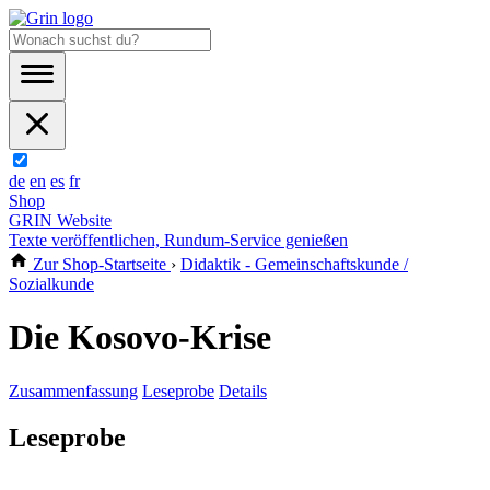
de
en
es
fr
Shop
GRIN Website
Texte veröffentlichen, Rundum-Service genießen
Zur Shop-Startseite
›
Didaktik - Gemeinschaftskunde /
Sozialkunde
Die Kosovo-Krise
Zusammenfassung
Leseprobe
Details
Leseprobe