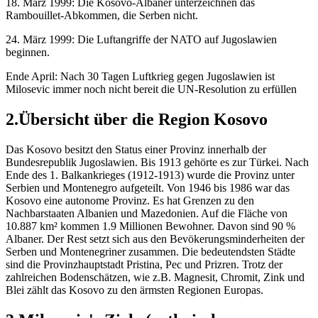
18. März 1999: Die Kosovo-Albaner unterzeichnen das
Rambouillet-Abkommen, die Serben nicht.
24. März 1999: Die Luftangriffe der NATO auf Jugoslawien
beginnen.
Ende April: Nach 30 Tagen Luftkrieg gegen Jugoslawien ist
Milosevic immer noch nicht bereit die UN-Resolution zu erfüllen
2.Übersicht über die Region Kosovo
Das Kosovo besitzt den Status einer Provinz innerhalb der
Bundesrepublik Jugoslawien. Bis 1913 gehörte es zur Türkei. Nach
Ende des 1. Balkankrieges (1912-1913) wurde die Provinz unter
Serbien und Montenegro aufgeteilt. Von 1946 bis 1986 war das
Kosovo eine autonome Provinz. Es hat Grenzen zu den
Nachbarstaaten Albanien und Mazedonien. Auf die Fläche von
10.887 km² kommen 1.9 Millionen Bewohner. Davon sind 90 %
Albaner. Der Rest setzt sich aus den Bevökerungsminderheiten der
Serben und Montenegriner zusammen. Die bedeutendsten Städte
sind die Provinzhauptstadt Pristina, Pec und Prizren. Trotz der
zahlreichen Bodenschätzen, wie z.B. Magnesit, Chromit, Zink und
Blei zählt das Kosovo zu den ärmsten Regionen Europas.