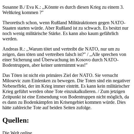
Susanne B./ Eva K.: ,,Könnte es durch diesen Krieg zu einem 3.
Weltkrieg kommen ?"
Theoretisch schon, wenn Rußland Militäraktionen gegen NATO-
Staaten starten würde. Aber Rußland ist zu schwach. Es besitzt nur
noch wenig militärische Stärke. Es kann also kaum gefährlich
werden.
Andreas R.: ,,Warum tötet und vertreibt die NATO, nur um zu
zeigen, dass töten und vertreiben falsch ist?" / ,,Alle sprechen von
einer Sicherung und Überwachung im Kosovo durch NATO-
Bodentruppen, aber keiner unternimmt was!"
Das Töten ist nicht ein primäres Ziel der NATO. Sie versucht
Milosevic zum Einlenken zu bewegen. Die Toten sind ein negativer
Nebeneffekt, der im Krieg immer eintritt. Es kann kein militärischer
Krieg geführt werden ohne Tote einzukalkulieren. / Zum jetzigen
Zeitpunkt ist eine Entsendung von Bodentruppen nicht möglich, da
es dann zu Bodenkämpfen im Krisengebiet kommen würde. Dies
hätte zahlreiche Tote auf beiden Seiten zufolge.
Quellen:
Die Welt online