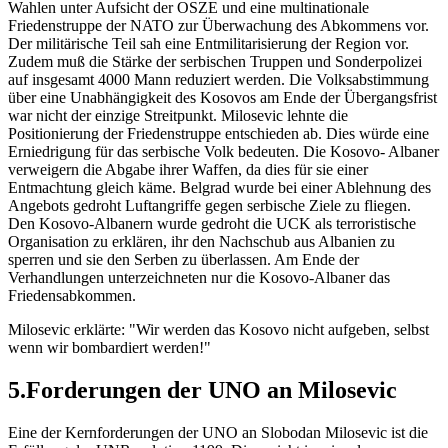
Wahlen unter Aufsicht der OSZE und eine multinationale
Friedenstruppe der NATO zur Überwachung des Abkommens vor.
Der militärische Teil sah eine Entmilitarisierung der Region vor.
Zudem muß die Stärke der serbischen Truppen und Sonderpolizei
auf insgesamt 4000 Mann reduziert werden. Die Volksabstimmung
über eine Unabhängigkeit des Kosovos am Ende der Übergangsfrist
war nicht der einzige Streitpunkt. Milosevic lehnte die
Positionierung der Friedenstruppe entschieden ab. Dies würde eine
Erniedrigung für das serbische Volk bedeuten. Die Kosovo- Albaner
verweigern die Abgabe ihrer Waffen, da dies für sie einer
Entmachtung gleich käme. Belgrad wurde bei einer Ablehnung des
Angebots gedroht Luftangriffe gegen serbische Ziele zu fliegen.
Den Kosovo-Albanern wurde gedroht die UCK als terroristische
Organisation zu erklären, ihr den Nachschub aus Albanien zu
sperren und sie den Serben zu überlassen. Am Ende der
Verhandlungen unterzeichneten nur die Kosovo-Albaner das
Friedensabkommen.
Milosevic erklärte: "Wir werden das Kosovo nicht aufgeben, selbst
wenn wir bombardiert werden!"
5.Forderungen der UNO an Milosevic
Eine der Kernforderungen der UNO an Slobodan Milosevic ist die