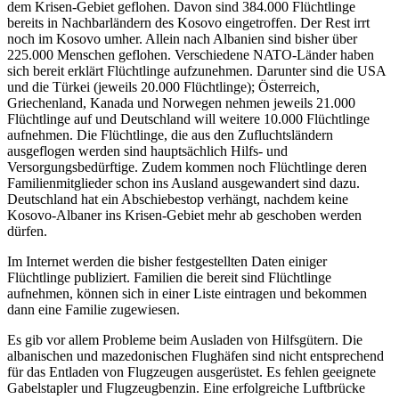
dem Krisen-Gebiet geflohen. Davon sind 384.000 Flüchtlinge
bereits in Nachbarländern des Kosovo eingetroffen. Der Rest irrt
noch im Kosovo umher. Allein nach Albanien sind bisher über
225.000 Menschen geflohen. Verschiedene NATO-Länder haben
sich bereit erklärt Flüchtlinge aufzunehmen. Darunter sind die USA
und die Türkei (jeweils 20.000 Flüchtlinge); Österreich,
Griechenland, Kanada und Norwegen nehmen jeweils 21.000
Flüchtlinge auf und Deutschland will weitere 10.000 Flüchtlinge
aufnehmen. Die Flüchtlinge, die aus den Zufluchtsländern
ausgeflogen werden sind hauptsächlich Hilfs- und
Versorgungsbedürftige. Zudem kommen noch Flüchtlinge deren
Familienmitglieder schon ins Ausland ausgewandert sind dazu.
Deutschland hat ein Abschiebestop verhängt, nachdem keine
Kosovo-Albaner ins Krisen-Gebiet mehr ab geschoben werden
dürfen.
Im Internet werden die bisher festgestellten Daten einiger
Flüchtlinge publiziert. Familien die bereit sind Flüchtlinge
aufnehmen, können sich in einer Liste eintragen und bekommen
dann eine Familie zugewiesen.
Es gib vor allem Probleme beim Ausladen von Hilfsgütern. Die
albanischen und mazedonischen Flughäfen sind nicht entsprechend
für das Entladen von Flugzeugen ausgerüstet. Es fehlen geeignete
Gabelstapler und Flugzeugbenzin. Eine erfolgreiche Luftbrücke