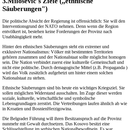
3.Milosevic's Ziele (,,ethnische
Säuberungen")
Die politische Absicht der Regierung ist offensichtlich: Sie will den
Interventionsgrund der NATO nehmen. Denn wenn die Region
entvölkert ist, bestehen keine Forderungen der Provinz nach
Unabhängigkeit mehr.
Hinter den ethnischen Säuberungen steht ein extremer und
exklusiver Nationalismus: Völker mit bestimmten Territorien
gehören zusammen und der Nationalstaat sollte möglichst homogen
sein. Die Nation verbindet zuerst eine kulturelle Gemeinschaft und
nicht eine politische. Durch demagogische Mittel (z.B. Propaganda )
wird das Volk zusätzlich aufgehetzt um hinter einem solchen
Nationalstaat zu stehen.
Ethnische Säuberungen sind bis heute ein wichtiges Kriegsziel. Sie
sollen möglichen Widerstand ausschalten. Im Zuge dieser werden
soziale, kulturelle, wirtschaftliche und symbolische
Lebensgrundlagen zerstört. Die Vertreibungen laufen ähnlich ab wie
in Kroatien und BosnienHerzigowina.
Die Belgrader Führung will ihren Besitzanspruch auf die Provinz
nunmehr mit Gewalt durchsetzen. Das Kosovo besitzt eine
Schlüsselstellung im serbischen Nationalbewußtsein. Es war