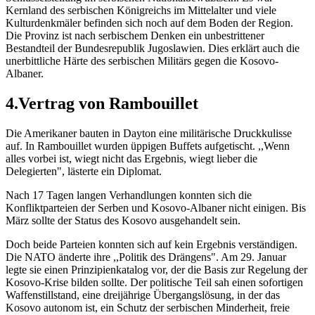
Kernland des serbischen Königreichs im Mittelalter und viele
Kulturdenkmäler befinden sich noch auf dem Boden der Region.
Die Provinz ist nach serbischem Denken ein unbestrittener
Bestandteil der Bundesrepublik Jugoslawien. Dies erklärt auch die
unerbittliche Härte des serbischen Militärs gegen die Kosovo-
Albaner.
4.Vertrag von Rambouillet
Die Amerikaner bauten in Dayton eine militärische Druckkulisse
auf. In Rambouillet wurden üppigen Buffets aufgetischt. ,,Wenn
alles vorbei ist, wiegt nicht das Ergebnis, wiegt lieber die
Delegierten", lästerte ein Diplomat.
Nach 17 Tagen langen Verhandlungen konnten sich die
Konfliktparteien der Serben und Kosovo-Albaner nicht einigen. Bis
März sollte der Status des Kosovo ausgehandelt sein.
Doch beide Parteien konnten sich auf kein Ergebnis verständigen.
Die NATO änderte ihre ,,Politik des Drängens". Am 29. Januar
legte sie einen Prinzipienkatalog vor, der die Basis zur Regelung der
Kosovo-Krise bilden sollte. Der politische Teil sah einen sofortigen
Waffenstillstand, eine dreijährige Übergangslösung, in der das
Kosovo autonom ist, ein Schutz der serbischen Minderheit, freie