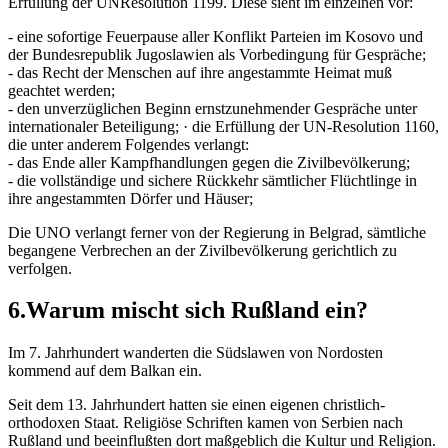
Erfüllung der UNResolution 1199. Diese sieht im einzelnen vor:
- eine sofortige Feuerpause aller Konflikt Parteien im Kosovo und
der Bundesrepublik Jugoslawien als Vorbedingung für Gespräche;
- das Recht der Menschen auf ihre angestammte Heimat muß
geachtet werden;
- den unverzüglichen Beginn ernstzunehmender Gespräche unter
internationaler Beteiligung; · die Erfüllung der UN-Resolution 1160,
die unter anderem Folgendes verlangt:
- das Ende aller Kampfhandlungen gegen die Zivilbevölkerung;
- die vollständige und sichere Rückkehr sämtlicher Flüchtlinge in
ihre angestammten Dörfer und Häuser;
Die UNO verlangt ferner von der Regierung in Belgrad, sämtliche
begangene Verbrechen an der Zivilbevölkerung gerichtlich zu
verfolgen.
6.Warum mischt sich Rußland ein?
Im 7. Jahrhundert wanderten die Südslawen von Nordosten
kommend auf dem Balkan ein.
Seit dem 13. Jahrhundert hatten sie einen eigenen christlich-
orthodoxen Staat. Religiöse Schriften kamen von Serbien nach
Rußland und beeinflußten dort maßgeblich die Kultur und Religion.