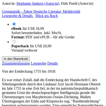
Autor:in:
Stephanie Junkers (Autor:in)
,
Dirk Puehl (Autor:in)
Germanistik - Ältere Deutsche Literatur, Mediävistik
Leseprobe & Details
Blick ins Buch
eBook
für
US$ 18,99
Sofort herunterladen. Inkl. MwSt.
Format:
PDF und ePUB – für alle Geräte
Paperback
für
US$ 20,99
Versand weltweit
In den Warenkorb
Zusammenfassung
Leseprobe
Details
Von der Entdeckung 1755 bis 1918:
Es war reiner Zufall, daß die Entdeckung der Handschrift C des
Nibelungenlieds durch den Lindauer Arzt Jacob Hermann Obereit
im Jahr 1755 in eine Zeit fiel, in der im patriotischrepublikanisch
gesinnten Geist der deutschsprachigen Intelligenzjia gerade die
Übersetzungen von Macphersons Ossian-Dichtung, Mallets
Übertragungen der Edda und Klopstocks sog. "Barditendichtung"
begeistert aufgenommen wurden. Eine eigentliche Nationaldichtung