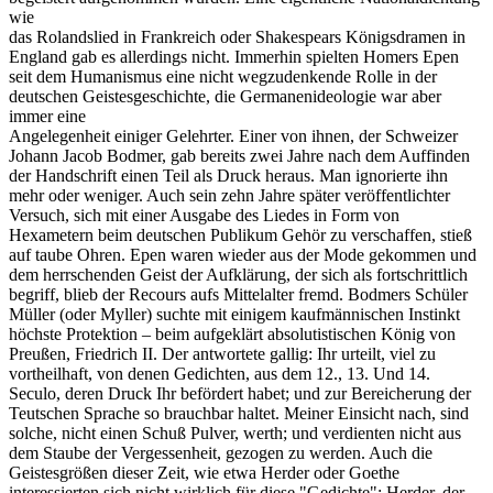
wie
das Rolandslied in Frankreich oder Shakespears Königsdramen in
England gab es allerdings nicht. Immerhin spielten Homers Epen
seit dem Humanismus eine nicht wegzudenkende Rolle in der
deutschen Geistesgeschichte, die Germanenideologie war aber
immer eine
Angelegenheit einiger Gelehrter. Einer von ihnen, der Schweizer
Johann Jacob Bodmer, gab bereits zwei Jahre nach dem Auffinden
der Handschrift einen Teil als Druck heraus. Man ignorierte ihn
mehr oder weniger. Auch sein zehn Jahre später veröffentlichter
Versuch, sich mit einer Ausgabe des Liedes in Form von
Hexametern beim deutschen Publikum Gehör zu verschaffen, stieß
auf taube Ohren. Epen waren wieder aus der Mode gekommen und
dem herrschenden Geist der Aufklärung, der sich als fortschrittlich
begriff, blieb der Recours aufs Mittelalter fremd. Bodmers Schüler
Müller (oder Myller) suchte mit einigem kaufmännischen Instinkt
höchste Protektion – beim aufgeklärt absolutistischen König von
Preußen, Friedrich II. Der antwortete gallig: Ihr urteilt, viel zu
vortheilhaft, von denen Gedichten, aus dem 12., 13. Und 14.
Seculo, deren Druck Ihr befördert habet; und zur Bereicherung der
Teutschen Sprache so brauchbar haltet. Meiner Einsicht nach, sind
solche, nicht einen Schuß Pulver, werth; und verdienten nicht aus
dem Staube der Vergessenheit, gezogen zu werden. Auch die
Geistesgrößen dieser Zeit, wie etwa Herder oder Goethe
interessierten sich nicht wirklich für diese "Gedichte": Herder, der