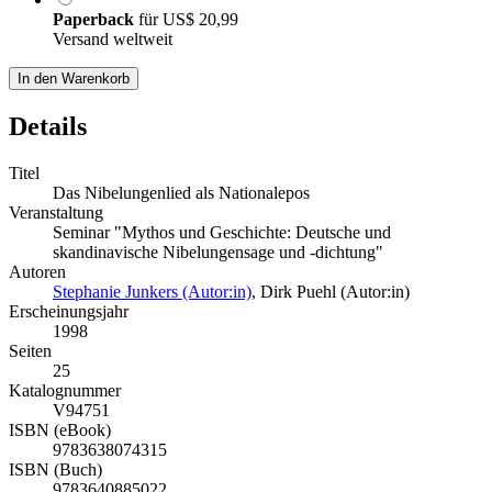
Paperback
für
US$ 20,99
Versand weltweit
In den Warenkorb
Details
Titel
Das Nibelungenlied als Nationalepos
Veranstaltung
Seminar "Mythos und Geschichte: Deutsche und
skandinavische Nibelungensage und -dichtung"
Autoren
Stephanie Junkers (Autor:in)
,
Dirk Puehl (Autor:in)
Erscheinungsjahr
1998
Seiten
25
Katalognummer
V94751
ISBN (eBook)
9783638074315
ISBN (Buch)
9783640885022