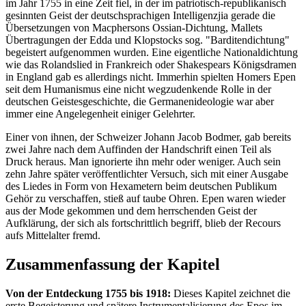
im Jahr 1755 in eine Zeit fiel, in der im patriotisch-republikanisch
gesinnten Geist der deutschsprachigen Intelligenzjia gerade die
Übersetzungen von Macphersons Ossian-Dichtung, Mallets
Übertragungen der Edda und Klopstocks sog. "Barditendichtung"
begeistert aufgenommen wurden. Eine eigentliche Nationaldichtung
wie das Rolandslied in Frankreich oder Shakespears Königsdramen
in England gab es allerdings nicht. Immerhin spielten Homers Epen
seit dem Humanismus eine nicht wegzudenkende Rolle in der
deutschen Geistesgeschichte, die Germanenideologie war aber
immer eine Angelegenheit einiger Gelehrter.
Einer von ihnen, der Schweizer Johann Jacob Bodmer, gab bereits
zwei Jahre nach dem Auffinden der Handschrift einen Teil als
Druck heraus. Man ignorierte ihn mehr oder weniger. Auch sein
zehn Jahre später veröffentlichter Versuch, sich mit einer Ausgabe
des Liedes in Form von Hexametern beim deutschen Publikum
Gehör zu verschaffen, stieß auf taube Ohren. Epen waren wieder
aus der Mode gekommen und dem herrschenden Geist der
Aufklärung, der sich als fortschrittlich begriff, blieb der Recours
aufs Mittelalter fremd.
Zusammenfassung der Kapitel
Von der Entdeckung 1755 bis 1918:
Dieses Kapitel zeichnet die
erste Begeisterung und spätere Instrumentalisierung des Epos im