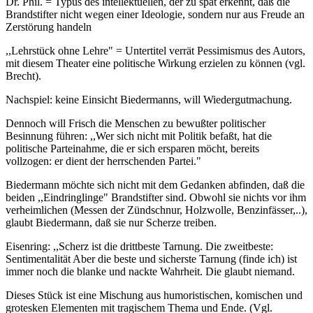
Dr. Phil. = Typus des intellektuellen, der zu spät erkennt, daß die
Brandstifter nicht wegen einer Ideologie, sondern nur aus Freude an
Zerstörung handeln
,,Lehrstück ohne Lehre" = Untertitel verrät Pessimismus des Autors,
mit diesem Theater eine politische Wirkung erzielen zu können (vgl.
Brecht).
Nachspiel: keine Einsicht Biedermanns, will Wiedergutmachung.
Dennoch will Frisch die Menschen zu bewußter politischer
Besinnung führen: ,,Wer sich nicht mit Politik befaßt, hat die
politische Parteinahme, die er sich ersparen möcht, bereits
vollzogen: er dient der herrschenden Partei."
Biedermann möchte sich nicht mit dem Gedanken abfinden, daß die
beiden ,,Eindringlinge" Brandstifter sind. Obwohl sie nichts vor ihm
verheimlichen (Messen der Zündschnur, Holzwolle, Benzinfässer,..),
glaubt Biedermann, daß sie nur Scherze treiben.
Eisenring: ,,Scherz ist die drittbeste Tarnung. Die zweitbeste:
Sentimentalität Aber die beste und sicherste Tarnung (finde ich) ist
immer noch die blanke und nackte Wahrheit. Die glaubt niemand.
Dieses Stück ist eine Mischung aus humoristischen, komischen und
grotesken Elementen mit tragischem Thema und Ende. (Vgl.