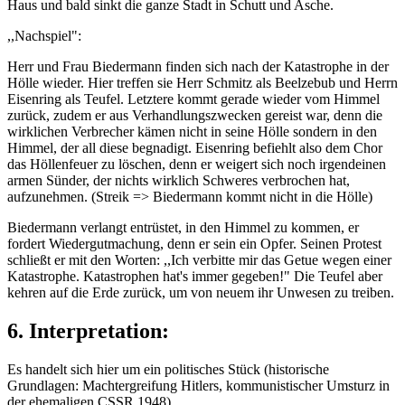
Haus und bald sinkt die ganze Stadt in Schutt und Asche.
,,Nachspiel":
Herr und Frau Biedermann finden sich nach der Katastrophe in der
Hölle wieder. Hier treffen sie Herr Schmitz als Beelzebub und Herrn
Eisenring als Teufel. Letztere kommt gerade wieder vom Himmel
zurück, zudem er aus Verhandlungszwecken gereist war, denn die
wirklichen Verbrecher kämen nicht in seine Hölle sondern in den
Himmel, der all diese begnadigt. Eisenring befiehlt also dem Chor
das Höllenfeuer zu löschen, denn er weigert sich noch irgendeinen
armen Sünder, der nichts wirklich Schweres verbrochen hat,
aufzunehmen. (Streik => Biedermann kommt nicht in die Hölle)
Biedermann verlangt entrüstet, in den Himmel zu kommen, er
fordert Wiedergutmachung, denn er sein ein Opfer. Seinen Protest
schließt er mit den Worten: ,,Ich verbitte mir das Getue wegen einer
Katastrophe. Katastrophen hat's immer gegeben!" Die Teufel aber
kehren auf die Erde zurück, um von neuem ihr Unwesen zu treiben.
6. Interpretation:
Es handelt sich hier um ein politisches Stück (historische
Grundlagen: Machtergreifung Hitlers, kommunistischer Umsturz in
der ehemaligen CSSR 1948)