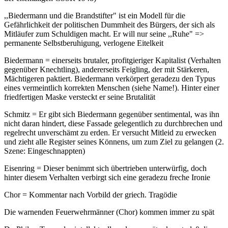
,,Biedermann und die Brandstifter" ist ein Modell für die
Gefährlichkeit der politischen Dummheit des Bürgers, der sich als
Mitläufer zum Schuldigen macht. Er will nur seine ,,Ruhe" =>
permanente Selbstberuhigung, verlogene Eitelkeit
Biedermann = einerseits brutaler, profitgieriger Kapitalist (Verhalten
gegenüber Knechtling), andererseits Feigling, der mit Stärkeren,
Mächtigeren paktiert. Biedermann verkörpert geradezu den Typus
eines vermeintlich korrekten Menschen (siehe Name!). Hinter einer
friedfertigen Maske versteckt er seine Brutalität
Schmitz = Er gibt sich Biedermann gegenüber sentimental, was ihn
nicht daran hindert, diese Fassade gelegentlich zu durchbrechen und
regelrecht unverschämt zu erden. Er versucht Mitleid zu erwecken
und zieht alle Register seines Könnens, um zum Ziel zu gelangen (2.
Szene: Eingeschnappten)
Eisenring = Dieser benimmt sich übertrieben unterwürfig, doch
hinter diesem Verhalten verbirgt sich eine geradezu freche Ironie
Chor = Kommentar nach Vorbild der griech. Tragödie
Die warnenden Feuerwehrmänner (Chor) kommen immer zu spät