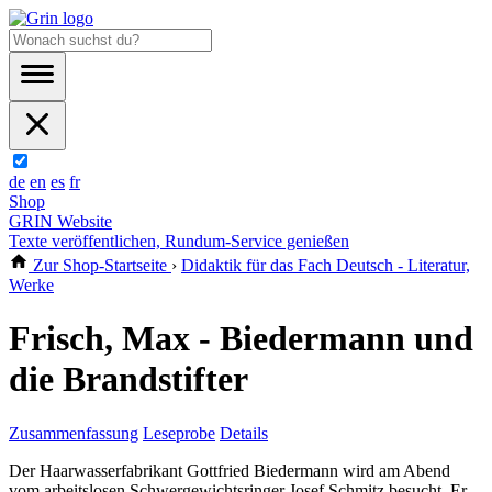
de
en
es
fr
Shop
GRIN Website
Texte veröffentlichen, Rundum-Service genießen
Zur Shop-Startseite
›
Didaktik für das Fach Deutsch - Literatur,
Werke
Frisch, Max - Biedermann und
die Brandstifter
Zusammenfassung
Leseprobe
Details
Der Haarwasserfabrikant Gottfried Biedermann wird am Abend
vom arbeitslosen Schwergewichtsringer Josef Schmitz besucht. Er