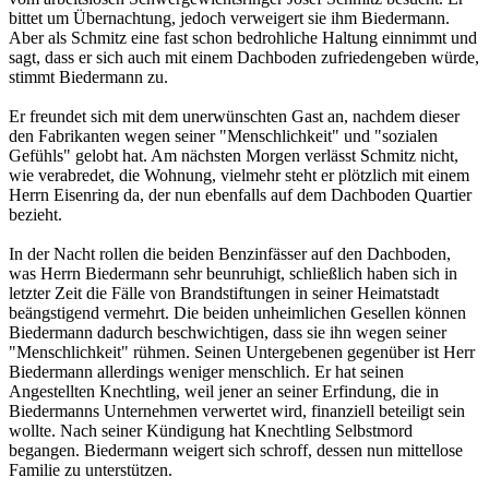
bittet um Übernachtung, jedoch verweigert sie ihm Biedermann.
Aber als Schmitz eine fast schon bedrohliche Haltung einnimmt und
sagt, dass er sich auch mit einem Dachboden zufriedengeben würde,
stimmt Biedermann zu.
Er freundet sich mit dem unerwünschten Gast an, nachdem dieser
den Fabrikanten wegen seiner "Menschlichkeit" und "sozialen
Gefühls" gelobt hat. Am nächsten Morgen verlässt Schmitz nicht,
wie verabredet, die Wohnung, vielmehr steht er plötzlich mit einem
Herrn Eisenring da, der nun ebenfalls auf dem Dachboden Quartier
bezieht.
In der Nacht rollen die beiden Benzinfässer auf den Dachboden,
was Herrn Biedermann sehr beunruhigt, schließlich haben sich in
letzter Zeit die Fälle von Brandstiftungen in seiner Heimatstadt
beängstigend vermehrt. Die beiden unheimlichen Gesellen können
Biedermann dadurch beschwichtigen, dass sie ihn wegen seiner
"Menschlichkeit" rühmen. Seinen Untergebenen gegenüber ist Herr
Biedermann allerdings weniger menschlich. Er hat seinen
Angestellten Knechtling, weil jener an seiner Erfindung, die in
Biedermanns Unternehmen verwertet wird, finanziell beteiligt sein
wollte. Nach seiner Kündigung hat Knechtling Selbstmord
begangen. Biedermann weigert sich schroff, dessen nun mittellose
Familie zu unterstützen.