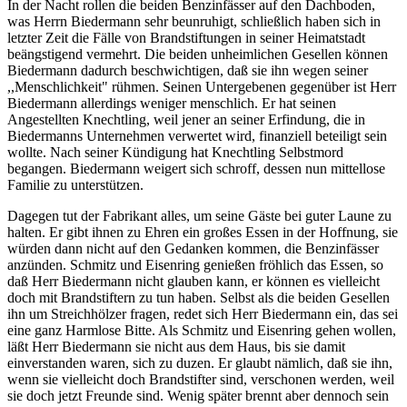
In der Nacht rollen die beiden Benzinfässer auf den Dachboden,
was Herrn Biedermann sehr beunruhigt, schließlich haben sich in
letzter Zeit die Fälle von Brandstiftungen in seiner Heimatstadt
beängstigend vermehrt. Die beiden unheimlichen Gesellen können
Biedermann dadurch beschwichtigen, daß sie ihn wegen seiner
,,Menschlichkeit" rühmen. Seinen Untergebenen gegenüber ist Herr
Biedermann allerdings weniger menschlich. Er hat seinen
Angestellten Knechtling, weil jener an seiner Erfindung, die in
Biedermanns Unternehmen verwertet wird, finanziell beteiligt sein
wollte. Nach seiner Kündigung hat Knechtling Selbstmord
begangen. Biedermann weigert sich schroff, dessen nun mittellose
Familie zu unterstützen.
Dagegen tut der Fabrikant alles, um seine Gäste bei guter Laune zu
halten. Er gibt ihnen zu Ehren ein großes Essen in der Hoffnung, sie
würden dann nicht auf den Gedanken kommen, die Benzinfässer
anzünden. Schmitz und Eisenring genießen fröhlich das Essen, so
daß Herr Biedermann nicht glauben kann, er können es vielleicht
doch mit Brandstiftern zu tun haben. Selbst als die beiden Gesellen
ihn um Streichhölzer fragen, redet sich Herr Biedermann ein, das sei
eine ganz Harmlose Bitte. Als Schmitz und Eisenring gehen wollen,
läßt Herr Biedermann sie nicht aus dem Haus, bis sie damit
einverstanden waren, sich zu duzen. Er glaubt nämlich, daß sie ihn,
wenn sie vielleicht doch Brandstifter sind, verschonen werden, weil
sie doch jetzt Freunde sind. Wenig später brennt aber dennoch sein