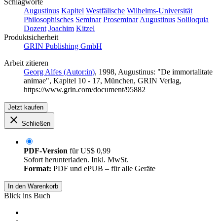
Schlagworte
Augustinus
Kapitel
Westfälische
Wilhelms-Universität
Philosophisches
Seminar
Proseminar
Augustinus
Soliloquia
Dozent
Joachim
Kitzel
Produktsicherheit
GRIN Publishing GmbH
Arbeit zitieren
Georg Alfes (Autor:in)
, 1998, Augustinus: "De immortalitate
animae", Kapitel 10 - 17, München, GRIN Verlag,
https://www.grin.com/document/95882
Jetzt kaufen
Schließen
PDF-Version
für
US$ 0,99
Sofort herunterladen. Inkl. MwSt.
Format:
PDF und ePUB – für alle Geräte
In den Warenkorb
Blick ins Buch