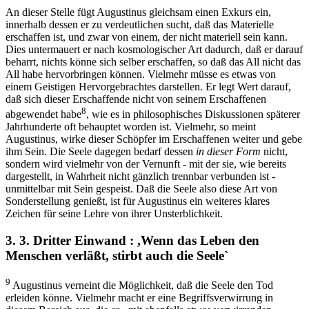
An dieser Stelle fügt Augustinus gleichsam einen Exkurs ein,
innerhalb dessen er zu verdeutlichen sucht, daß das Materielle
erschaffen ist, und zwar von einem, der nicht materiell sein kann.
Dies untermauert er nach kosmologischer Art dadurch, daß er darauf
beharrt, nichts könne sich selber erschaffen, so daß das All nicht das
All habe hervorbringen können. Vielmehr müsse es etwas von
einem Geistigen Hervorgebrachtes darstellen. Er legt Wert darauf,
daß sich dieser Erschaffende nicht von seinem Erschaffenen
8
abgewendet habe
, wie es in philosophisches Diskussionen späterer
Jahrhunderte oft behauptet worden ist. Vielmehr, so meint
Augustinus, wirke dieser Schöpfer im Erschaffenen weiter und gebe
ihm Sein. Die Seele dagegen bedarf dessen
in dieser Form
nicht,
sondern wird vielmehr von der Vernunft - mit der sie, wie bereits
dargestellt, in Wahrheit nicht gänzlich trennbar verbunden ist -
unmittelbar mit Sein gespeist. Daß die Seele also diese Art von
Sonderstellung genießt, ist für Augustinus ein weiteres klares
Zeichen für seine Lehre von ihrer Unsterblichkeit.
3. 3. Dritter Einwand : ,Wenn das Leben den
Menschen verläßt, stirbt auch die Seele`
9
Augustinus verneint die Möglichkeit, daß die Seele den Tod
erleiden könne. Vielmehr macht er eine Begriffsverwirrung in