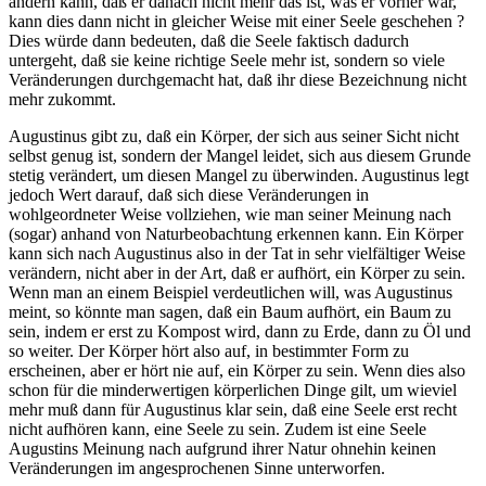
ändern kann, daß er danach nicht mehr das ist, was er vorher war,
kann dies dann nicht in gleicher Weise mit einer Seele geschehen ?
Dies würde dann bedeuten, daß die Seele faktisch dadurch
untergeht, daß sie keine richtige Seele mehr ist, sondern so viele
Veränderungen durchgemacht hat, daß ihr diese Bezeichnung nicht
mehr zukommt.
Augustinus gibt zu, daß ein Körper, der sich aus seiner Sicht nicht
selbst genug ist, sondern der Mangel leidet, sich aus diesem Grunde
stetig verändert, um diesen Mangel zu überwinden. Augustinus legt
jedoch Wert darauf, daß sich diese Veränderungen in
wohlgeordneter Weise vollziehen, wie man seiner Meinung nach
(sogar) anhand von Naturbeobachtung erkennen kann. Ein Körper
kann sich nach Augustinus also in der Tat in sehr vielfältiger Weise
verändern, nicht aber in der Art, daß er aufhört, ein Körper zu sein.
Wenn man an einem Beispiel verdeutlichen will, was Augustinus
meint, so könnte man sagen, daß ein Baum aufhört, ein Baum zu
sein, indem er erst zu Kompost wird, dann zu Erde, dann zu Öl und
so weiter. Der Körper hört also auf, in bestimmter Form zu
erscheinen, aber er hört nie auf, ein Körper zu sein. Wenn dies also
schon für die minderwertigen körperlichen Dinge gilt, um wieviel
mehr muß dann für Augustinus klar sein, daß eine Seele erst recht
nicht aufhören kann, eine Seele zu sein. Zudem ist eine Seele
Augustins Meinung nach aufgrund ihrer Natur ohnehin keinen
Veränderungen im angesprochenen Sinne unterworfen.