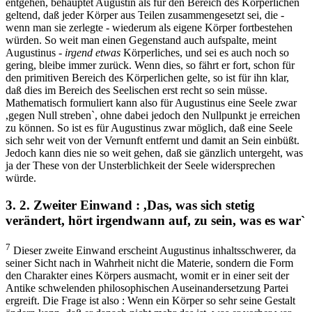
entgehen, behauptet Augustin als für den Bereich des Körperlichen
geltend, daß jeder Körper aus Teilen zusammengesetzt sei, die -
wenn man sie zerlegte - wiederum als eigene Körper fortbestehen
würden. So weit man einen Gegenstand auch aufspalte, meint
Augustinus -
irgend etwas
Körperliches, und sei es auch noch so
gering, bleibe immer zurück. Wenn dies, so fährt er fort, schon für
den primitiven Bereich des Körperlichen gelte, so ist für ihn klar,
daß dies im Bereich des Seelischen erst recht so sein müsse.
Mathematisch formuliert kann also für Augustinus eine Seele zwar
,gegen Null streben`, ohne dabei jedoch den Nullpunkt je erreichen
zu können. So ist es für Augustinus zwar möglich, daß eine Seele
sich sehr weit von der Vernunft entfernt und damit an Sein einbüßt.
Jedoch kann dies nie so weit gehen, daß sie gänzlich untergeht, was
ja der These von der Unsterblichkeit der Seele widersprechen
würde.
3. 2. Zweiter Einwand : ,Das, was sich stetig
verändert, hört irgendwann auf, zu sein, was es war`
7
Dieser zweite Einwand erscheint Augustinus inhaltsschwerer, da
seiner Sicht nach in Wahrheit nicht die Materie, sondern die Form
den Charakter eines Körpers ausmacht, womit er in einer seit der
Antike schwelenden philosophischen Auseinandersetzung Partei
ergreift. Die Frage ist also : Wenn ein Körper so sehr seine Gestalt