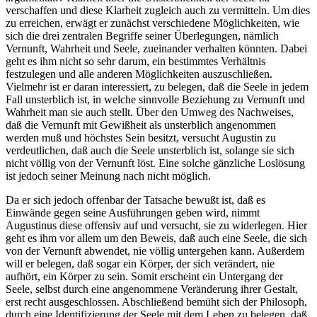
verschaffen und diese Klarheit zugleich auch zu vermitteln. Um dies
zu erreichen, erwägt er zunächst verschiedene Möglichkeiten, wie
sich die drei zentralen Begriffe seiner Überlegungen, nämlich
Vernunft, Wahrheit und Seele, zueinander verhalten könnten. Dabei
geht es ihm nicht so sehr darum, ein bestimmtes Verhältnis
festzulegen und alle anderen Möglichkeiten auszuschließen.
Vielmehr ist er daran interessiert, zu belegen, daß die Seele in jedem
Fall unsterblich ist, in welche sinnvolle Beziehung zu Vernunft und
Wahrheit man sie auch stellt. Über den Umweg des Nachweises,
daß die Vernunft mit Gewißheit als unsterblich angenommen
werden muß und höchstes Sein besitzt, versucht Augustin zu
verdeutlichen, daß auch die Seele unsterblich ist, solange sie sich
nicht völlig von der Vernunft löst. Eine solche gänzliche Loslösung
ist jedoch seiner Meinung nach nicht möglich.
Da er sich jedoch offenbar der Tatsache bewußt ist, daß es
Einwände gegen seine Ausführungen geben wird, nimmt
Augustinus diese offensiv auf und versucht, sie zu widerlegen. Hier
geht es ihm vor allem um den Beweis, daß auch eine Seele, die sich
von der Vernunft abwendet, nie völlig untergehen kann. Außerdem
will er belegen, daß sogar ein Körper, der sich verändert, nie
aufhört, ein Körper zu sein. Somit erscheint ein Untergang der
Seele, selbst durch eine angenommene Veränderung ihrer Gestalt,
erst recht ausgeschlossen. Abschließend bemüht sich der Philosoph,
durch eine Identifizierung der Seele mit dem Leben zu belegen, daß