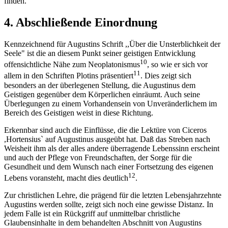
finden.
4. Abschließende Einordnung
Kennzeichnend für Augustins Schrift ,,Über die Unsterblichkeit der
Seele" ist die an diesem Punkt seiner geistigen Entwicklung
10
offensichtliche Nähe zum Neoplatonismus
, so wie er sich vor
11
allem in den Schriften Plotins präsentiert
. Dies zeigt sich
besonders an der überlegenen Stellung, die Augustinus dem
Geistigen gegenüber dem Körperlichen einräumt. Auch seine
Überlegungen zu einem Vorhandensein von Unveränderlichem im
Bereich des Geistigen weist in diese Richtung.
Erkennbar sind auch die Einflüsse, die die Lektüre von Ciceros
,Hortensius` auf Augustinus ausgeübt hat. Daß das Streben nach
Weisheit ihm als der alles andere überragende Lebenssinn erscheint
und auch der Pflege von Freundschaften, der Sorge für die
Gesundheit und dem Wunsch nach einer Fortsetzung des eigenen
12
Lebens voransteht, macht dies deutlich
.
Zur christlichen Lehre, die prägend für die letzten Lebensjahrzehnte
Augustins werden sollte, zeigt sich noch eine gewisse Distanz. In
jedem Falle ist ein Rückgriff auf unmittelbar christliche
Glaubensinhalte in dem behandelten Abschnitt von Augustins