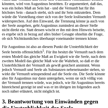
könnten, wird von Augustinus bestritten. Er argumentiert, daß das,
was ein hohes Maß an Sein hat - und die Vernunft hat für ihn
höchstes Sein - danach strebt, sich und ihr Sein mitzuteilen. Dem
würde die Vorstellung einer sich von der Seele loslösenden Vernunft
widersprechen. Auf den Einwand, die Trennung könne ja auch von
der Seele ausgehen, geht Augustinus zumindest an dieser Stelle
nicht direkt ein. Statt dessen wischt er ihn mit dem Hinweis beiseite,
es ergebe sich in bezug auf alles bisher Gesagte ohnehin die Frage,
ob sich Nichträumliches überhaupt voneinander trennen könne.
Für Augustinus ist also an diesem Punkt die Unsterblichkeit der
5
Seele bereits offensichtlich
. Für ihn besitzt die Vernunft nach dem
ersten Modell das gleiche Maß an Ewigkeit wie die Seele, nach dem
zweiten Modell das gleiche Maß wie die Wahrheit, so daß er die
Unsterblichkeit der Vernunft als gewiß gesichert annimmt. Wenn
jedoch Vernunft und Seele als Substanzen nebeneinander stehen, so
wirkt die Vernunft seinspendend auf die Seele ein. Die Seele könnte
also für Augustinus nur dann untergehen, wenn sie sich völlig von
der Vernunft trennen würde, was jedoch, wie für Augustinus bereits
hinreichend gezeigt ist und was er im übrigen im folgenden auch
noch näher erläutert, nicht möglich ist.
3. Beantwortung von Einwänden gegen
die Unsterblichkeit der Seele