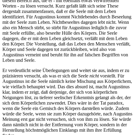
diesem Bereich aus, die er - mit ebenfalls etwas verwirrenden
Worten - zu lösen versucht. Kurz gefaßt läßt sich seine These
dergestalt zusammenfassen, daß er die Seele mit dem Leben
identifiziert. Für Augustinus kommt Nichtlebendes durch Beseelung
mit der Seele zum Leben. Nichtbeseeltes dagegen lebt nicht. Wenn
also ein Mensch stirbt, so stirbt für Augustinus lediglich die zuvor
mit Seele erfüllte, also beseelte Hülle des Körpers. Die Seele
dagegen, die er mit dem Leben gleichsetzt, verläßt mit dem Leben
den Körper. Die Vorstellung, daß das Leben den Menschen verläßt,
Körper und Seele dagegen tot zurückbleiben, wird also von
Augustinus verneint und beruht für ihn auf falschen Begriffen von
Leben und Seele.
Er verdeutlicht seine Überlegungen und weitet sie aus, indem er zu
präzisieren versucht, als was er sich die Seele
nicht
vorstellt. Für
Augustinus ist die Seele nämlich keine Mischung aus Körperlichem,
wie vielfach behauptet wird. Das dies absurd ist, macht Augustinus
klar, indem er zeigt, daß derjenige, der sich von körperlichen
Neigungen löst, zu tieferer seelischer Erkenntnis gelangt als der, der
sich dem Körperlichen zuwendet. Dies wäre in der Tat paradox,
wenn die Seele ein Gemisch des Körpers darstellen würde. Zudem
würde die Seele, wenn sie zum Körper dazugehörte, nach Augustins
Meinung erst gar nicht versuchen, sich von ihm zu lösen. Sie würde
dann nämlich nicht in der Entfernung vom Körper, sondern in der
Herstellung höchstmöglichen Einklangs mit ihm ihre Erfüllung