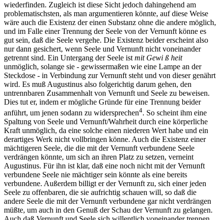
wiederfinden. Zugleich ist diese Sicht jedoch dahingehend am
problematischsten, als man argumentieren könnte, auf diese Weise
wäre auch die Existenz der einen Substanz ohne die andere möglich,
und im Falle einer Trennung der Seele von der Vernunft könne es
gut sein, daß die Seele vergehe. Die Existenz beider erscheint also
nur dann gesichert, wenn Seele und Vernunft nicht voneinander
getrennt sind. Ein Untergang der Seele ist
mit Gewi ß heit
unmöglich, solange sie - gewissermaßen wie eine Lampe an der
Steckdose - in Verbindung zur Vernunft steht und von dieser genährt
wird. Es muß Augustinus also folgerichtig darum gehen, den
untrennbaren Zusammenhalt von Vernunft und Seele zu beweisen.
Dies tut er, indem er mögliche Gründe für eine Trennung beider
4
anführt, um jenen sodann zu widersprechen
. So scheint ihm eine
Spaltung von Seele und Vernunft/Wahrheit durch eine körperliche
Kraft unmöglich, da eine solche einen niederen Wert habe und ein
derartiges Werk nicht vollbringen könne. Auch die Existenz einer
mächtigeren Seele, die die mit der Vernunft verbundene Seele
verdrängen könnte, um sich an ihren Platz zu setzen, verneint
Augustinus. Für ihn ist klar, daß eine noch nicht mit der Vernunft
verbundene Seele nie mächtiger sein könnte als eine bereits
verbundene. Außerdem billigt er der Vernunft zu, sich einer jeden
Seele zu offenbaren, die sie aufrichtig schauen will, so daß die
andere Seele die mit der Vernunft verbundene gar nicht verdrängen
müßte, um auch in den Genuß der Schau der Vernunft zu gelangen.
Auch daß Vernunft und Seele sich willentlich voneinander trennen