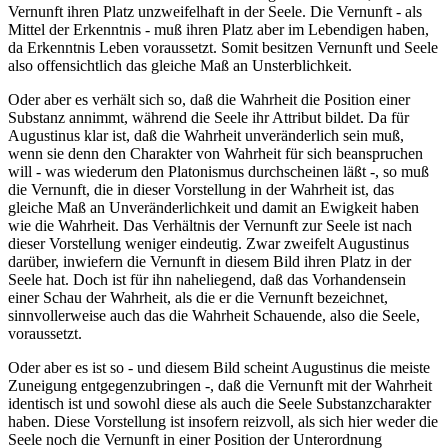
Vernunft ihren Platz unzweifelhaft in der Seele. Die Vernunft - als
Mittel der Erkenntnis - muß ihren Platz aber im Lebendigen haben,
da Erkenntnis Leben voraussetzt. Somit besitzen Vernunft und Seele
also offensichtlich das gleiche Maß an Unsterblichkeit.
Oder aber es verhält sich so, daß die Wahrheit die Position einer
Substanz annimmt, während die Seele ihr Attribut bildet. Da für
Augustinus klar ist, daß die Wahrheit unveränderlich sein muß,
wenn sie denn den Charakter von Wahrheit für sich beanspruchen
will - was wiederum den Platonismus durchscheinen läßt -, so muß
die Vernunft, die in dieser Vorstellung in der Wahrheit ist, das
gleiche Maß an Unveränderlichkeit und damit an Ewigkeit haben
wie die Wahrheit. Das Verhältnis der Vernunft zur Seele ist nach
dieser Vorstellung weniger eindeutig. Zwar zweifelt Augustinus
darüber, inwiefern die Vernunft in diesem Bild ihren Platz in der
Seele hat. Doch ist für ihn naheliegend, daß das Vorhandensein
einer Schau der Wahrheit, als die er die Vernunft bezeichnet,
sinnvollerweise auch das die Wahrheit Schauende, also die Seele,
voraussetzt.
Oder aber es ist so - und diesem Bild scheint Augustinus die meiste
Zuneigung entgegenzubringen -, daß die Vernunft mit der Wahrheit
identisch ist und sowohl diese als auch die Seele Substanzcharakter
haben. Diese Vorstellung ist insofern reizvoll, als sich hier weder die
Seele noch die Vernunft in einer Position der Unterordnung