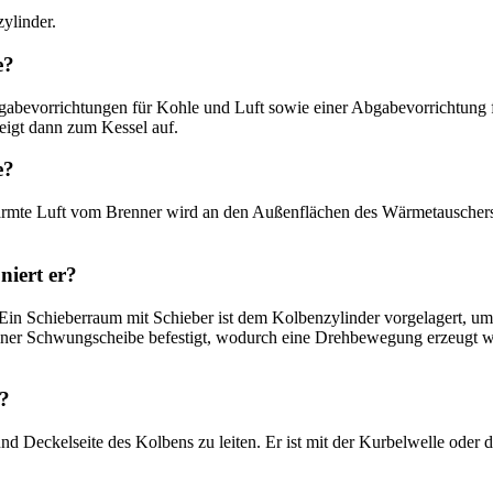
ylinder.
e?
ugabevorrichtungen für Kohle und Luft sowie einer Abgabevorrichtung 
teigt dann zum Kessel auf.
e?
erwärmte Luft vom Brenner wird an den Außenflächen des Wärmetausche
niert er?
Ein Schieberraum mit Schieber ist dem Kolbenzylinder vorgelagert, u
iner Schwungscheibe befestigt, wodurch eine Drehbewegung erzeugt wi
r?
 Deckelseite des Kolbens zu leiten. Er ist mit der Kurbelwelle oder 