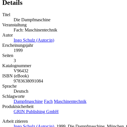
Details
Titel
Die Dampfmaschine
Veranstaltung
Fach: Maschinentechnik
Autor
Ingo Schulz (Autor:in)
Erscheinungsjahr
1999
Seiten
3
Katalognummer
V96432
ISBN (eBook)
9783638091084
Sprache
Deutsch
Schlagworte
Dampfmaschine
Fach
Maschinentechnik
Produktsicherheit
GRIN Publishing GmbH
Arbeit zitieren
Ingo Schulz (Autor:in)
, 1999, Die Dampfmaschine, München, 