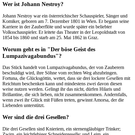
Wer ist Johann Nestroy?
Johann Nestroy war ein österreichischer Schauspieler, Sänger und
Komiker, geboren am 7. Dezember 1801 in Wien. Er begann seine
Karriere in der Zauberflöte und wurde später ein beliebter
Volksschauspieler. Er leitete das Theater in der Leopoldstadt von
1854 bis 1860 und starb am 25. Mai 1862 in Graz.
Worum geht es in "Der böse Geist des
Lumpazivagabundus"?
Das Stück handelt von Lumpazivagabundus, der von Zauberern
beschuldigt wird, ihre Söhne vom rechten Weg abzubringen.
Fortuna, die Glücksgöttin, wettet, dass sie drei lockere Gesellen mit
Reichtum beschenken kann und mindestens zwei davon diesen
weise nutzen werden. Gelingt ihr das nicht, dürfen Hilaris und
Brillantine, die sich lieben, nicht zusammenkommen. Andernfalls,
wenn zwei ihr Glück mit Füßen treten, gewinnt Amorsa, der die
Liebenden unterstützt.
Wer sind die drei Gesellen?
Die drei Gesellen sind Knieriem, ein sternengläubiger Trinker;
Zwirn, ein leichtlebiger Schneidergeselle; und Leim, ein