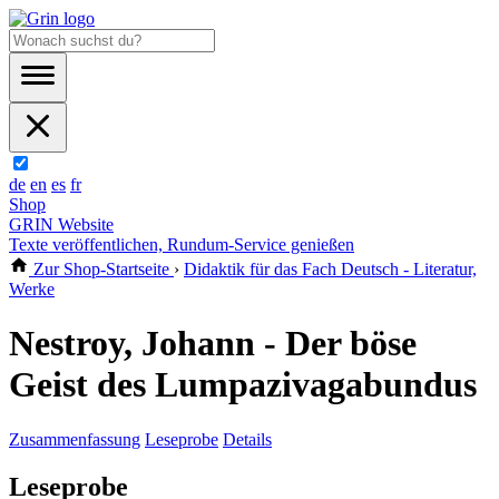
de
en
es
fr
Shop
GRIN Website
Texte veröffentlichen, Rundum-Service genießen
Zur Shop-Startseite
›
Didaktik für das Fach Deutsch - Literatur,
Werke
Nestroy, Johann - Der böse
Geist des Lumpazivagabundus
Zusammenfassung
Leseprobe
Details
Leseprobe