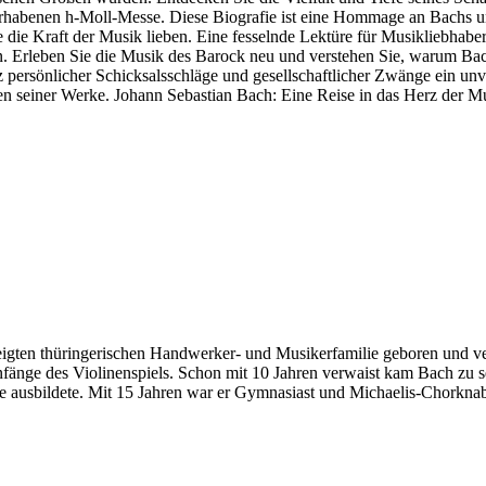
erhabenen h-Moll-Messe. Diese Biografie ist eine Hommage an Bachs un
ie die Kraft der Musik lieben. Eine fesselnde Lektüre für Musikliebhabe
 Erleben Sie die Musik des Barock neu und verstehen Sie, warum Bach b
tz persönlicher Schicksalsschläge und gesellschaftlicher Zwänge ein un
n seiner Werke. Johann Sebastian Bach: Eine Reise in das Herz der M
igten thüringerischen Handwerker- und Musikerfamilie geboren und ve
fänge des Violinenspiels. Schon mit 10 Jahren verwaist kam Bach zu s
e ausbildete. Mit 15 Jahren war er Gymnasiast und Michaelis-Chorkna