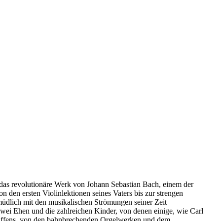
das revolutionäre Werk von Johann Sebastian Bach, einem der
n den ersten Violinlektionen seines Vaters bis zur strengen
üdlich mit den musikalischen Strömungen seiner Zeit
zwei Ehen und die zahlreichen Kinder, von denen einige, wie Carl
chaffens, von den bahnbrechenden Orgelwerken und dem