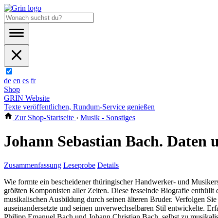
de
en
es
fr
Shop
GRIN Website
Texte veröffentlichen, Rundum-Service genießen
Zur Shop-Startseite
›
Musik - Sonstiges
Johann Sebastian Bach. Daten 
Zusammenfassung
Leseprobe
Details
Wie formte ein bescheidener thüringischer Handwerker- und Musikers
größten Komponisten aller Zeiten. Diese fesselnde Biografie enthüllt 
musikalischen Ausbildung durch seinen älteren Bruder. Verfolgen Si
auseinandersetzte und seinen unverwechselbaren Stil entwickelte. Er
Philipp Emanuel Bach und Johann Christian Bach, selbst zu musikal