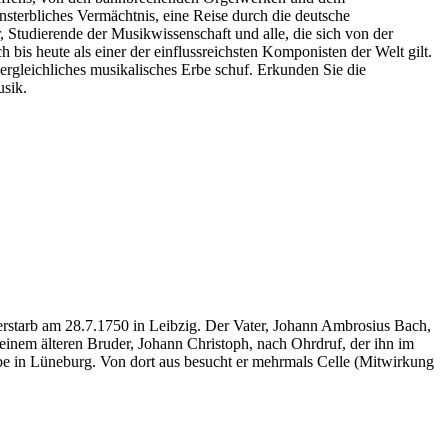
sterbliches Vermächtnis, eine Reise durch die deutsche
r, Studierende der Musikwissenschaft und alle, die sich von der
is heute als einer der einflussreichsten Komponisten der Welt gilt.
vergleichliches musikalisches Erbe schuf. Erkunden Sie die
usik.
rstarb am 28.7.1750 in Leibzig. Der Vater, Johann Ambrosius Bach,
einem älteren Bruder, Johann Christoph, nach Ohrdruf, der ihn im
be in Lüneburg. Von dort aus besucht er mehrmals Celle (Mitwirkung