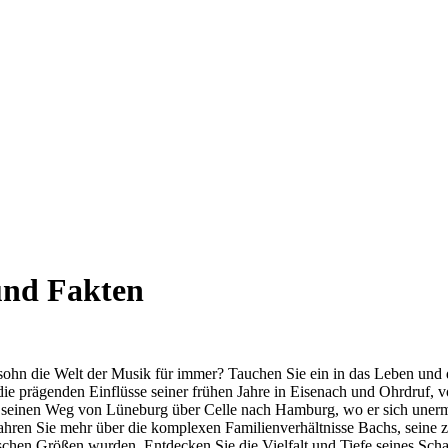
und Fakten
ohn die Welt der Musik für immer? Tauchen Sie ein in das Leben und 
die prägenden Einflüsse seiner frühen Jahre in Eisenach und Ohrdruf, vo
e seinen Weg von Lüneburg über Celle nach Hamburg, wo er sich unerm
fahren Sie mehr über die komplexen Familienverhältnisse Bachs, seine 
ischen Größen wurden. Entdecken Sie die Vielfalt und Tiefe seines S