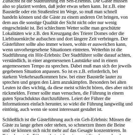
Zunächst ist die Stadtführung ein Seh-Erlebnis. Die Gäste müssen
also so plaziert werden, daß jeder etwas sehen kann. Ist z.B. eine
Baustelle oder ein Straßenfest im Wege, so muß man schnell
handeln können und die Gäste zu einem anderen Ort bringen, von
dem aus die sonstige Qualität der Sicht nicht oder nur wenig
eingeschränkt ist. Bei schlechtem Wetter sollte man geschützte
Lokalitäten wie z.B. den Kreuzgang des Trierer Domes oder die
Liebfrauenkirche aufsuchen und dort längere Zeit verbringen. Der
Gästeführer sollte also immer wissen, wohin er ausweichen kann,
wenn unvorhergesehene Situationen eintreten. Weiterhin ist die
Stadtführung ein Hör-Erlebnis: Der Stadtführer sollte darauf achten,
verständlich, in einer angemessenen Lautstärke und in einem
angemessenen Tempo zu sprechen. Dabei muß man sich der jeweils
gegebenen Situation anpassen. So ist es z.B. erforderlich, bei
starkem Verkehrsaufkommen bzw. bei einer Baustelle lauter zu
sprechen und gegen den Lärm anzukämpfen. Besonders bei alten
Leuten ist dies wichtig, da diese meist schlecht hören, dies aber nicht
rückmelden. Ferner sollte man versuchen, die Führung in einem
guten Sprachduktus durchzuführen. Leiert der Führer die
Informationen einfach herunter, so wirkt die Führung langweilig und
eintönig, auch wenn sie sonst interessant gestaltet ist.
Schließlich ist die Gästeführung auch ein Geh-Erlebnis: Müssen die
Gäste zu lange gehen oder stehen, so schmerzen ihnen die Beine
und sie können sich nicht mehr auf das Gesagte konzentrieren. In