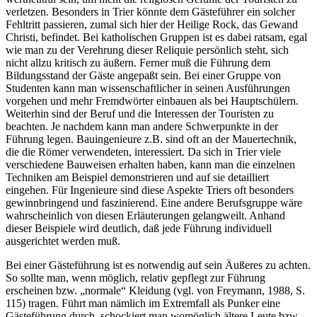
verletzen. Besonders in Trier könnte dem Gästeführer ein solcher
Fehltritt passieren, zumal sich hier der Heilige Rock, das Gewand
Christi, befindet. Bei katholischen Gruppen ist es dabei ratsam, egal
wie man zu der Verehrung dieser Reliquie persönlich steht, sich
nicht allzu kritisch zu äußern. Ferner muß die Führung dem
Bildungsstand der Gäste angepaßt sein. Bei einer Gruppe von
Studenten kann man wissenschaftlicher in seinen Ausführungen
vorgehen und mehr Fremdwörter einbauen als bei Hauptschülern.
Weiterhin sind der Beruf und die Interessen der Touristen zu
beachten. Je nachdem kann man andere Schwerpunkte in der
Führung legen. Bauingenieure z.B. sind oft an der Mauertechnik,
die die Römer verwendeten, interessiert. Da sich in Trier viele
verschiedene Bauweisen erhalten haben, kann man die einzelnen
Techniken am Beispiel demonstrieren und auf sie detailliert
eingehen. Für Ingenieure sind diese Aspekte Triers oft besonders
gewinnbringend und faszinierend. Eine andere Berufsgruppe wäre
wahrscheinlich von diesen Erläuterungen gelangweilt. Anhand
dieser Beispiele wird deutlich, daß jede Führung individuell
ausgerichtet werden muß.
Bei einer Gästeführung ist es notwendig auf sein Äußeres zu achten.
So sollte man, wenn möglich, relativ gepflegt zur Führung
erscheinen bzw. „normale“ Kleidung (vgl. von Freymann, 1988, S.
115) tragen. Führt man nämlich im Extremfall als Punker eine
Gästeführung durch, schockiert man womöglich ältere Leute bzw.