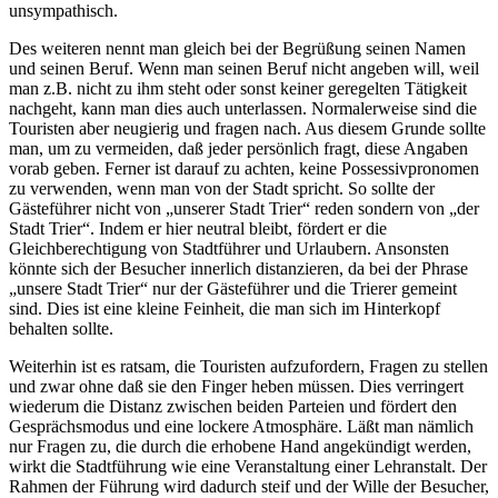
unsympathisch.
Des weiteren nennt man gleich bei der Begrüßung seinen Namen
und seinen Beruf. Wenn man seinen Beruf nicht angeben will, weil
man z.B. nicht zu ihm steht oder sonst keiner geregelten Tätigkeit
nachgeht, kann man dies auch unterlassen. Normalerweise sind die
Touristen aber neugierig und fragen nach. Aus diesem Grunde sollte
man, um zu vermeiden, daß jeder persönlich fragt, diese Angaben
vorab geben. Ferner ist darauf zu achten, keine Possessivpronomen
zu verwenden, wenn man von der Stadt spricht. So sollte der
Gästeführer nicht von „unserer Stadt Trier“ reden sondern von „der
Stadt Trier“. Indem er hier neutral bleibt, fördert er die
Gleichberechtigung von Stadtführer und Urlaubern. Ansonsten
könnte sich der Besucher innerlich distanzieren, da bei der Phrase
„unsere Stadt Trier“ nur der Gästeführer und die Trierer gemeint
sind. Dies ist eine kleine Feinheit, die man sich im Hinterkopf
behalten sollte.
Weiterhin ist es ratsam, die Touristen aufzufordern, Fragen zu stellen
und zwar ohne daß sie den Finger heben müssen. Dies verringert
wiederum die Distanz zwischen beiden Parteien und fördert den
Gesprächsmodus und eine lockere Atmosphäre. Läßt man nämlich
nur Fragen zu, die durch die erhobene Hand angekündigt werden,
wirkt die Stadtführung wie eine Veranstaltung einer Lehranstalt. Der
Rahmen der Führung wird dadurch steif und der Wille der Besucher,