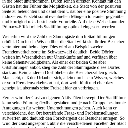
in die Stadt unternommen. Durch seinen direkten Kontakt mit den
Gästen hat der Führer die Möglichkeit, die Stadt von der positiven
Seite zu beleuchten und damit dem Urlauber eine positive Stimmung
induzieren. Er steht somit eventuellen Mängeln toleranter gegenüber
und korrigiert u.U. bestehende Vorurteile. Auf diese Weise kann der
Primacy-Effekt mittels Stadtführung optimal eingesetzt werden.
Weiterhin wird die Zahl der Stammgäste durch Stadtführungen
erhöht. Durch sein Wissen über die Stadt wirkt sie für den Besucher
vertrauter und heimeliger. Dies wird am Beispiel zweier
Fremdenverkehrsorte im Schwarzwald deutlich. Beide Dörfer
weisen im Wesentlichen nur Unterkünfte auf und verfügen über
keine Sehenswürdigkeiten. Als einer der beiden Orte aber
Ortsführungen anbot, stieg die Zahl der Stammgäste diese Dorfes
stark an. Beim anderen Dorf blieben die Besucherzahlen gleich.
Man sieht, daß der Urlauber sich, allein durch sein Wissen, welches
er vom Fremdenverkehrsort hat, dort wohl fühlt und eher dazu
geneigt ist, abermals seine Freizeit hier zu verbringen.
Ferner wird der Gast zu eigenen Aktivitäten bewegt. Der Stadtführer
kann seine Führung flexibel gestalten und je nach Gruppe bestimmte
Anregungen für weitere Unternehmungen geben. Auch kann er
verschiedene, den Ort betreffende Frage- und Problemstellungen
aufwerfen und dadurch den Forschergeist der Besucher anregen. So
wird der Gast angespornt, aktiv die verschiedenen Facetten der Stadt