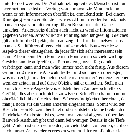
unterfordert werden. Die Aufnahmefähigkeit des Menschen ist nur
begrenzt und selbst ein Vortrag von nur zwanzig Minuten kann,
wenn er mit Informationen überfüllt ist, ermüdend sein. Bei einem
Rundgang von zwei Stunden, wie es z.B. in Trier der Fall ist, muß
man also sparsam mit den kognitiven Ressourcen der Gäste
umgehen. Andererseits dürfen auch nicht zu wenige Informationen
gegeben werden, sonst wirkt die Führung bald langweilig. Gleiches
gilt auch für die Objekte, die man zeigt. In Trier beispielsweise ist
man als Stadtführer oft versucht, auf sehr viele Bauwerke bzw.
Aspekte dieser einzugehen, da jeder für sich sehr interessant sein
kann. Allein beim Dom könnte man könnte man so viele wichtige
Gesichtspunkte aufgreifen, daß man den ganzen Tag damit
verbringen kann und man wäre immer noch nicht fertig. Aus diesem
Grund muß man eine Auswahl treffen und sich genau überlegen,
was man zeigt. Im allgemeinen sollte man von der Tendenz her eher
weniger zeigen und auf diese Objekte näher eingehen. Stellt man
nämlich zu viele Aspekte vor, entsteht beim Zuhörer schnell das
Gefühl, alles aber doch nichts zu wissen. Schließlich kann man nur
oberflächlich über die einzelnen Sehenswürdigkeiten berichten, da
man ja noch auf die vielen anderen eingehen muß. Somit wird der
Besucher von Reizen überflutet und es entstehen keine bleibenden
Eindrücke. Am besten ist es, wenn man zuerst allgemein über das
Bauwerk Auskunft gibt und dann bei wenigen Details in die Tiefe
geht. Zudem ist es zu vermeiden, zu viele Daten zu nennen, da diese
nach kurzer Zeit wieder vergessen werden. Hier empfiehlt es sich,