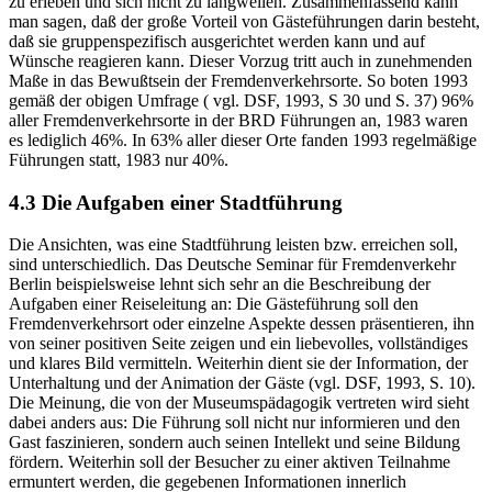
zu erleben und sich nicht zu langweilen. Zusammenfassend kann
man sagen, daß der große Vorteil von Gästeführungen darin besteht,
daß sie gruppenspezifisch ausgerichtet werden kann und auf
Wünsche reagieren kann. Dieser Vorzug tritt auch in zunehmenden
Maße in das Bewußtsein der Fremdenverkehrsorte. So boten 1993
gemäß der obigen Umfrage ( vgl. DSF, 1993, S 30 und S. 37) 96%
aller Fremdenverkehrsorte in der BRD Führungen an, 1983 waren
es lediglich 46%. In 63% aller dieser Orte fanden 1993 regelmäßige
Führungen statt, 1983 nur 40%.
4.3 Die Aufgaben einer Stadtführung
Die Ansichten, was eine Stadtführung leisten bzw. erreichen soll,
sind unterschiedlich. Das Deutsche Seminar für Fremdenverkehr
Berlin beispielsweise lehnt sich sehr an die Beschreibung der
Aufgaben einer Reiseleitung an: Die Gästeführung soll den
Fremdenverkehrsort oder einzelne Aspekte dessen präsentieren, ihn
von seiner positiven Seite zeigen und ein liebevolles, vollständiges
und klares Bild vermitteln. Weiterhin dient sie der Information, der
Unterhaltung und der Animation der Gäste (vgl. DSF, 1993, S. 10).
Die Meinung, die von der Museumspädagogik vertreten wird sieht
dabei anders aus: Die Führung soll nicht nur informieren und den
Gast faszinieren, sondern auch seinen Intellekt und seine Bildung
fördern. Weiterhin soll der Besucher zu einer aktiven Teilnahme
ermuntert werden, die gegebenen Informationen innerlich