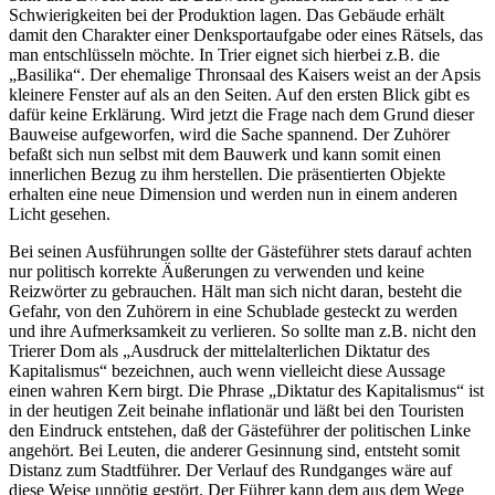
Schwierigkeiten bei der Produktion lagen. Das Gebäude erhält
damit den Charakter einer Denksportaufgabe oder eines Rätsels, das
man entschlüsseln möchte. In Trier eignet sich hierbei z.B. die
„Basilika“. Der ehemalige Thronsaal des Kaisers weist an der Apsis
kleinere Fenster auf als an den Seiten. Auf den ersten Blick gibt es
dafür keine Erklärung. Wird jetzt die Frage nach dem Grund dieser
Bauweise aufgeworfen, wird die Sache spannend. Der Zuhörer
befaßt sich nun selbst mit dem Bauwerk und kann somit einen
innerlichen Bezug zu ihm herstellen. Die präsentierten Objekte
erhalten eine neue Dimension und werden nun in einem anderen
Licht gesehen.
Bei seinen Ausführungen sollte der Gästeführer stets darauf achten
nur politisch korrekte Äußerungen zu verwenden und keine
Reizwörter zu gebrauchen. Hält man sich nicht daran, besteht die
Gefahr, von den Zuhörern in eine Schublade gesteckt zu werden
und ihre Aufmerksamkeit zu verlieren. So sollte man z.B. nicht den
Trierer Dom als „Ausdruck der mittelalterlichen Diktatur des
Kapitalismus“ bezeichnen, auch wenn vielleicht diese Aussage
einen wahren Kern birgt. Die Phrase „Diktatur des Kapitalismus“ ist
in der heutigen Zeit beinahe inflationär und läßt bei den Touristen
den Eindruck entstehen, daß der Gästeführer der politischen Linke
angehört. Bei Leuten, die anderer Gesinnung sind, entsteht somit
Distanz zum Stadtführer. Der Verlauf des Rundganges wäre auf
diese Weise unnötig gestört. Der Führer kann dem aus dem Wege