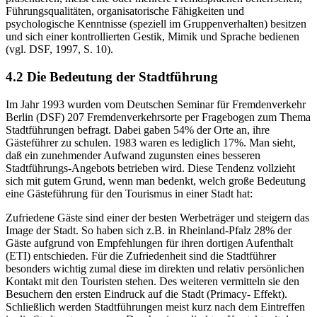
Führungsqualitäten, organisatorische Fähigkeiten und
psychologische Kenntnisse (speziell im Gruppenverhalten) besitzen
und sich einer kontrollierten Gestik, Mimik und Sprache bedienen
(vgl. DSF, 1997, S. 10).
4.2 Die Bedeutung der Stadtführung
Im Jahr 1993 wurden vom Deutschen Seminar für Fremdenverkehr
Berlin (DSF) 207 Fremdenverkehrsorte per Fragebogen zum Thema
Stadtführungen befragt. Dabei gaben 54% der Orte an, ihre
Gästeführer zu schulen. 1983 waren es lediglich 17%. Man sieht,
daß ein zunehmender Aufwand zugunsten eines besseren
Stadtführungs-Angebots betrieben wird. Diese Tendenz vollzieht
sich mit gutem Grund, wenn man bedenkt, welch große Bedeutung
eine Gästeführung für den Tourismus in einer Stadt hat:
Zufriedene Gäste sind einer der besten Werbeträger und steigern das
Image der Stadt. So haben sich z.B. in Rheinland-Pfalz 28% der
Gäste aufgrund von Empfehlungen für ihren dortigen Aufenthalt
(ETI) entschieden. Für die Zufriedenheit sind die Stadtführer
besonders wichtig zumal diese im direkten und relativ persönlichen
Kontakt mit den Touristen stehen. Des weiteren vermitteln sie den
Besuchern den ersten Eindruck auf die Stadt (Primacy- Effekt).
Schließlich werden Stadtführungen meist kurz nach dem Eintreffen