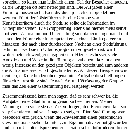
vorgehen, so käme man lediglich einem Teil der Besucher entgegen,
da die Gruppen oft sehr heterogen sind. Die Aufgaben einer
Führung müssen sich also individuell je nach Gruppe definiert
werden. Führt der Gästeführer z.B. eine Gruppe von
Kunsthistorikern durch die Stadt, so sollte die Information im
Mittelpunkt stehen. Die Gruppenmitglieder sind hierbei meist selbst
motiviert. Animation und Unterhaltung sind dabei unangebracht und
lassen den Führer eher inkompetent erscheinen. Ein Kegelverein
hingegen, der nach einer durchzechten Nacht an einer Stadtführung
teilnimmt, weil sie im Urlaubsprogramm vorgesehen ist, wird
wahrscheinlich weniger engagiert sein. Hier ist es besser, viele
Anekdoten und Witze in die Führung einzubauen, da zum einen
wenig Interesse an den gezeigten Objekten besteht und zum anderen
die Aufnahmebereitschaft geschmälert ist. An diesen Beispielen wird
deutlich, daß die beiden oben genannten Aufgabenbeschreibungen
für sich zu restriktiv sind. Je nach Art und Verfassung der Gruppe
muß das Ziel einer Gästeführung neu festgelegt werden.
Zusammenfassend kann man sagen, daß es sehr schwer ist, die
Aufgaben einer Stadtführung genau zu beschreiben. Meiner
Meinung nach sollte sie das Ziel verfolgen, den Fremdenverkehrsort
zu präsentieren und sein Image zu steigern. Eine Stadtführung war
besonders erfolgreich, wenn die Anwesenden einen persönlichen
Gewinn daraus ziehen konnten, zur Eigeninitiative ermutigt wurden
und sich u.U. mit entsprechender Literatur selbst informieren. In der