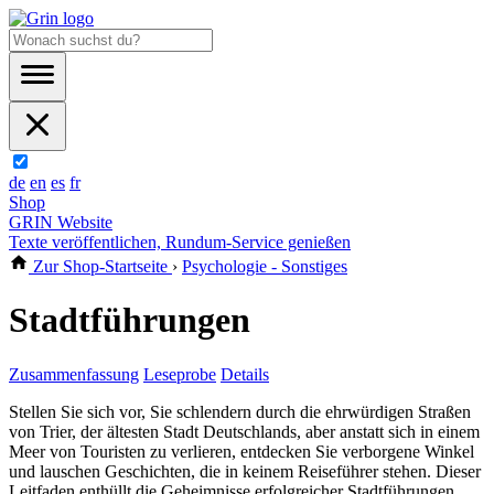
de
en
es
fr
Shop
GRIN Website
Texte veröffentlichen, Rundum-Service genießen
Zur Shop-Startseite
›
Psychologie - Sonstiges
Stadtführungen
Zusammenfassung
Leseprobe
Details
Stellen Sie sich vor, Sie schlendern durch die ehrwürdigen Straßen
von Trier, der ältesten Stadt Deutschlands, aber anstatt sich in einem
Meer von Touristen zu verlieren, entdecken Sie verborgene Winkel
und lauschen Geschichten, die in keinem Reiseführer stehen. Dieser
Leitfaden enthüllt die Geheimnisse erfolgreicher Stadtführungen,