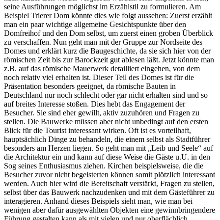
seine Ausführungen möglichst im Erzählstil zu formulieren. Am
Beispiel Trierer Dom könnte dies wie folgt aussehen: Zuerst erzählt
man ein paar wichtige allgemeine Gesichtspunkte über den
Domfreihof und den Dom selbst, um zuerst einen groben Überblick
zu verschaffen. Nun geht man mit der Gruppe zur Nordseite des
Domes und erklärt kurz die Baugeschichte, da sie sich hier von der
römischen Zeit bis zur Barockzeit gut ablesen läßt. Jetzt könnte man
z.B. auf das römische Mauerwerk detailliert eingehen, von dem
noch relativ viel erhalten ist. Dieser Teil des Domes ist für die
Präsentation besonders geeignet, da römische Bauten in
Deutschland nur noch schlecht oder gar nicht erhalten sind und so
auf breites Interesse stoßen. Dies hebt das Engagement der
Besucher. Sie sind eher gewillt, aktiv zuzuhören und Fragen zu
stellen. Die Bauwerke müssen aber nicht unbedingt auf den ersten
Blick für die Tourist interessant wirken. Oft ist es vorteilhaft,
hauptsächlich Dinge zu behandeln, die einem selbst als Stadtführer
besonders am Herzen liegen. So geht man mit „Leib und Seele“ auf
die Architektur ein und kann auf diese Weise die Gäste u.U. in den
Sog seines Enthusiasmus ziehen. Kirchen beispielsweise, die die
Besucher zuvor nicht begeisterten können somit plötzlich interessant
werden. Auch hier wird die Bereitschaft verstärkt, Fragen zu stellen,
selbst über das Bauwerk nachzudenken und mit dem Gästeführer zu
interagieren. Anhand dieses Beispiels sieht man, wie man bei
wenigen aber dafür ausgewählten Objekten eine gewinnbringendere
Führung gestalten kann als mit vielen und nur oberflächlich