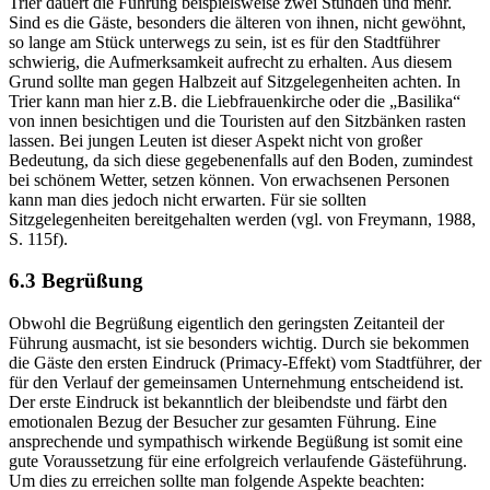
Trier dauert die Führung beispielsweise zwei Stunden und mehr.
Sind es die Gäste, besonders die älteren von ihnen, nicht gewöhnt,
so lange am Stück unterwegs zu sein, ist es für den Stadtführer
schwierig, die Aufmerksamkeit aufrecht zu erhalten. Aus diesem
Grund sollte man gegen Halbzeit auf Sitzgelegenheiten achten. In
Trier kann man hier z.B. die Liebfrauenkirche oder die „Basilika“
von innen besichtigen und die Touristen auf den Sitzbänken rasten
lassen. Bei jungen Leuten ist dieser Aspekt nicht von großer
Bedeutung, da sich diese gegebenenfalls auf den Boden, zumindest
bei schönem Wetter, setzen können. Von erwachsenen Personen
kann man dies jedoch nicht erwarten. Für sie sollten
Sitzgelegenheiten bereitgehalten werden (vgl. von Freymann, 1988,
S. 115f).
6.3 Begrüßung
Obwohl die Begrüßung eigentlich den geringsten Zeitanteil der
Führung ausmacht, ist sie besonders wichtig. Durch sie bekommen
die Gäste den ersten Eindruck (Primacy-Effekt) vom Stadtführer, der
für den Verlauf der gemeinsamen Unternehmung entscheidend ist.
Der erste Eindruck ist bekanntlich der bleibendste und färbt den
emotionalen Bezug der Besucher zur gesamten Führung. Eine
ansprechende und sympathisch wirkende Begüßung ist somit eine
gute Voraussetzung für eine erfolgreich verlaufende Gästeführung.
Um dies zu erreichen sollte man folgende Aspekte beachten: