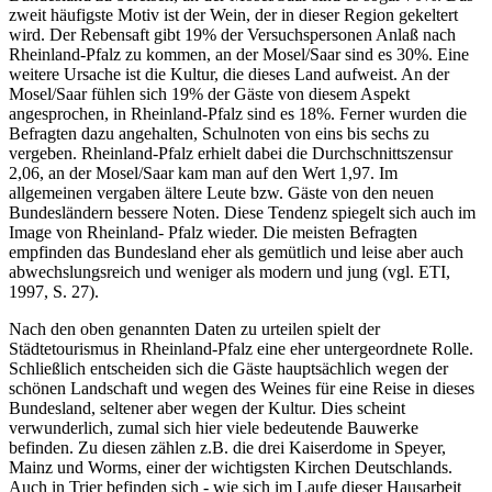
zweit häufigste Motiv ist der Wein, der in dieser Region gekeltert
wird. Der Rebensaft gibt 19% der Versuchspersonen Anlaß nach
Rheinland-Pfalz zu kommen, an der Mosel/Saar sind es 30%. Eine
weitere Ursache ist die Kultur, die dieses Land aufweist. An der
Mosel/Saar fühlen sich 19% der Gäste von diesem Aspekt
angesprochen, in Rheinland-Pfalz sind es 18%. Ferner wurden die
Befragten dazu angehalten, Schulnoten von eins bis sechs zu
vergeben. Rheinland-Pfalz erhielt dabei die Durchschnittszensur
2,06, an der Mosel/Saar kam man auf den Wert 1,97. Im
allgemeinen vergaben ältere Leute bzw. Gäste von den neuen
Bundesländern bessere Noten. Diese Tendenz spiegelt sich auch im
Image von Rheinland- Pfalz wieder. Die meisten Befragten
empfinden das Bundesland eher als gemütlich und leise aber auch
abwechslungsreich und weniger als modern und jung (vgl. ETI,
1997, S. 27).
Nach den oben genannten Daten zu urteilen spielt der
Städtetourismus in Rheinland-Pfalz eine eher untergeordnete Rolle.
Schließlich entscheiden sich die Gäste hauptsächlich wegen der
schönen Landschaft und wegen des Weines für eine Reise in dieses
Bundesland, seltener aber wegen der Kultur. Dies scheint
verwunderlich, zumal sich hier viele bedeutende Bauwerke
befinden. Zu diesen zählen z.B. die drei Kaiserdome in Speyer,
Mainz und Worms, einer der wichtigsten Kirchen Deutschlands.
Auch in Trier befinden sich - wie sich im Laufe dieser Hausarbeit