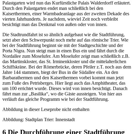
Palastgarten wird nun das Kurfürstliche Palais Walderdorff erläutert.
Durch den Palastgarten endet man schließlich bei den
Kaiserthermen, einer Warmbadeanlage aus der zweiten Dekade des
vierten Jahrhunderts. Je nachdem, wieviel Zeit noch verbleibt
besichtigt man das Denkmal von außen oder von innen.
Die Stadtrundfahrt ist so ähnlich aufgebaut wie die Stadtführung,
setzt aber den Schwerpunkt noch mehr auf das römische Trier. Wie
bei der Stadtführung beginnt sie mit der Stadtgeschichte und der
Porta Nigra. Nun steigt man in einen Bus ein und fährt durch die
Nordallee zum Moselufer. Am Moselufer zeigt man schließlich z.B.
das Martinskloster, das St. Irminenkloster und die mittelalterlichen
Schiffskräne. Bei der Römerbrücke, deren Pfeiler z.T. noch aus dem
Jahre 144 stammen, biegt der Bus in die Südallee ein. An den
Barbarathermen und den Kaiserthermen vorbei kommt man jetzt
zum Fuße des Petrisberges. Hier liegt auch das Amphitheater, das
um 100 errichtet wurde. Dieses wird von innen besichtigt. Danach
fährt man zur „Basilika“, wo die Gäste aussteigen. Von hier aus
verläuft das gleiche Programm wie bei der Stadtführung.
Abbildung in dieser Leseprobe nicht enthalten
Abbildung: Stadtplan Trier: Innenstadt
6 Die Durchführung einer Stadtführung