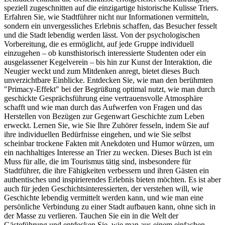
speziell zugeschnitten auf die einzigartige historische Kulisse Triers.
Erfahren Sie, wie Stadtführer nicht nur Informationen vermitteln,
sondern ein unvergessliches Erlebnis schaffen, das Besucher fesselt
und die Stadt lebendig werden lässt. Von der psychologischen
Vorbereitung, die es ermöglicht, auf jede Gruppe individuell
einzugehen – ob kunsthistorisch interessierte Studenten oder ein
ausgelassener Kegelverein – bis hin zur Kunst der Interaktion, die
Neugier weckt und zum Mitdenken anregt, bietet dieses Buch
unverzichtbare Einblicke. Entdecken Sie, wie man den berühmten
"Primacy-Effekt" bei der Begrüßung optimal nutzt, wie man durch
geschickte Gesprächsführung eine vertrauensvolle Atmosphäre
schafft und wie man durch das Aufwerfen von Fragen und das
Herstellen von Bezügen zur Gegenwart Geschichte zum Leben
erweckt. Lernen Sie, wie Sie Ihre Zuhörer fesseln, indem Sie auf
ihre individuellen Bedürfnisse eingehen, und wie Sie selbst
scheinbar trockene Fakten mit Anekdoten und Humor würzen, um
ein nachhaltiges Interesse an Trier zu wecken. Dieses Buch ist ein
Muss für alle, die im Tourismus tätig sind, insbesondere für
Stadtführer, die ihre Fähigkeiten verbessern und ihren Gästen ein
authentisches und inspirierendes Erlebnis bieten möchten. Es ist aber
auch für jeden Geschichtsinteressierten, der verstehen will, wie
Geschichte lebendig vermittelt werden kann, und wie man eine
persönliche Verbindung zu einer Stadt aufbauen kann, ohne sich in
der Masse zu verlieren. Tauchen Sie ein in die Welt der
Gästeführung und entdecken Sie, wie man aus einem einfachen