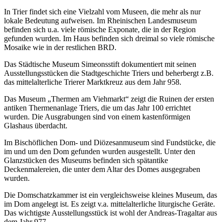
In Trier findet sich eine Vielzahl vom Museen, die mehr als nur
lokale Bedeutung aufweisen. Im Rheinischen Landesmuseum
befinden sich u.a. viele römische Exponate, die in der Region
gefunden wurden. Im Haus befinden sich dreimal so viele römische
Mosaike wie in der restlichen BRD.
Das Städtische Museum Simeonsstift dokumentiert mit seinen
Ausstellungsstücken die Stadtgeschichte Triers und beherbergt z.B.
das mittelalterliche Trierer Marktkreuz aus dem Jahr 958.
Das Museum „Thermen am Viehmarkt“ zeigt die Ruinen der ersten
antiken Thermenanlage Triers, die um das Jahr 100 errichtet
wurden. Die Ausgrabungen sind von einem kastenförmigen
Glashaus überdacht.
Im Bischöflichen Dom- und Diözesanmuseum sind Fundstücke, die
im und um den Dom gefunden wurden ausgestellt. Unter den
Glanzstücken des Museums befinden sich spätantike
Deckenmalereien, die unter dem Altar des Domes ausgegraben
wurden.
Die Domschatzkammer ist ein vergleichsweise kleines Museum, das
im Dom angelegt ist. Es zeigt v.a. mittelalterliche liturgische Geräte.
Das wichtigste Ausstellungsstück ist wohl der Andreas-Tragaltar aus
dem Jahr 977.