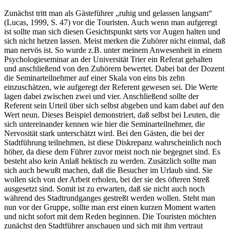
Zunächst tritt man als Gästeführer „ruhig und gelassen langsam“
(Lucas, 1999, S. 47) vor die Touristen. Auch wenn man aufgeregt
ist sollte man sich diesen Gesichtspunkt stets vor Augen halten und
sich nicht hetzen lassen. Meist merken die Zuhörer nicht einmal, daß
man nervös ist. So wurde z.B. unter meinem Anwesenheit in einem
Psychologieseminar an der Universität Trier ein Referat gehalten
und anschließend von den Zuhörern bewertet. Dabei bat der Dozent
die Seminarteilnehmer auf einer Skala von eins bis zehn
einzuschätzen, wie aufgeregt der Referent gewesen sei. Die Werte
lagen dabei zwischen zwei und vier. Anschließend sollte der
Referent sein Urteil über sich selbst abgeben und kam dabei auf den
Wert neun. Dieses Beispiel demonstriert, daß selbst bei Leuten, die
sich untereinander kennen wie hier die Seminarteilnehmer, die
Nervosität stark unterschätzt wird. Bei den Gästen, die bei der
Stadtführung teilnehmen, ist diese Diskrepanz wahrscheinlich noch
höher, da diese dem Führer zuvor meist noch nie begegnet sind. Es
besteht also kein Anlaß hektisch zu werden. Zusätzlich sollte man
sich auch bewußt machen, daß die Besucher im Urlaub sind. Sie
wollen sich von der Arbeit erholen, bei der sie des öfteren Streß
ausgesetzt sind. Somit ist zu erwarten, daß sie nicht auch noch
während des Stadtrundganges gestreßt werden wollen. Steht man
nun vor der Gruppe, sollte man erst einen kurzen Moment warten
und nicht sofort mit dem Reden beginnen. Die Touristen möchten
zunächst den Stadtführer anschauen und sich mit ihm vertraut