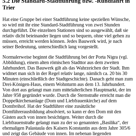
5.2 Die Standard-Stadtführung bzw. -Rundfahrt in
Trier
Hat eine Gruppe bei einer Stadtführung keine speziellen Wünsche,
so wird mit ihr eine Standard-Stadtführung von zwei Stunden
durchgeführt. Die einzelnen Stationen sind so ausgewählt, daß sie
relativ dicht beieinander liegen und so bequem, ohne viel gehen zu
müssen, erreicht werden können. Jedes Bauwerk wird, je nach
seiner Bedeutung, unterschiedlich lang vorgestellt.
Normalerweise beginnt die Stadtführung bei der Porta Nigra (vgl.
Abbildung), einem alten römischen Stadttor aus dem zweiten
Jahrhundert. Das Bauwerk gilt als das Wahrzeichen der Stadt. Ihm
widmet man sich in der Regel relativ lange, nämlich ca. 20 bis 30
Minuten (einschließlich der Stadtgeschichte). Danach geht man zum
Drei-Königen-Haus, einem Wohnturm aus dem 13. Jahrhundert.
Von dort aus gelangt man zum mittelalterlichen Hauptmarkt, der im
Jahre 958 gegründet wurde. Durch die Sternstraße erreicht man die
Doppelkirchenanlage (Dom und Liebfrauenkirche) auf dem
Domfreihof. Hat der Stadtführer eine zusätzliche
Domführerausbildung absolviert, so kann er den Dom mit den
Gästen auch von innen besichtigen. Weiter durch die
Liebfrauenstraße gelangt man zu der so genannten „Basilika“, der
ehemaligen Palastaula des Kaisers Konstantin aus dem Jahre 305/6
und zeigt das Gebäude von innen. Im nebenan liegenden