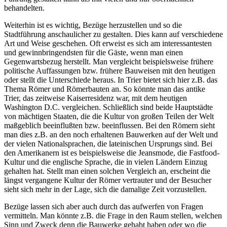
behandelten.
Weiterhin ist es wichtig, Bezüge herzustellen und so die
Stadtführung anschaulicher zu gestalten. Dies kann auf verschiedene
Art und Weise geschehen. Oft erweist es sich am interessantesten
und gewinnbringendsten für die Gäste, wenn man einen
Gegenwartsbezug herstellt. Man vergleicht beispielsweise frühere
politische Auffassungen bzw. frühere Bauweisen mit den heutigen
oder stellt die Unterschiede heraus. In Trier bietet sich hier z.B. das
Thema Römer und Römerbauten an. So könnte man das antike
Trier, das zeitweise Kaiserresidenz war, mit dem heutigen
Washington D.C. vergleichen. Schließlich sind beide Hauptstädte
von mächtigen Staaten, die die Kultur von großen Teilen der Welt
maßgeblich beeinflußten bzw. beeinflussen. Bei den Römern sieht
man dies z.B. an den noch erhaltenen Bauwerken auf der Welt und
der vielen Nationalsprachen, die lateinischen Ursprungs sind. Bei
den Amerikanern ist es beispielsweise die Jeansmode, die Fastfood-
Kultur und die englische Sprache, die in vielen Ländern Einzug
gehalten hat. Stellt man einen solchen Vergleich an, erscheint die
längst vergangene Kultur der Römer vertrauter und der Besucher
sieht sich mehr in der Lage, sich die damalige Zeit vorzustellen.
Bezüge lassen sich aber auch durch das aufwerfen von Fragen
vermitteln. Man könnte z.B. die Frage in den Raum stellen, welchen
Sinn und Zweck denn die Bauwerke gehabt haben oder wo die