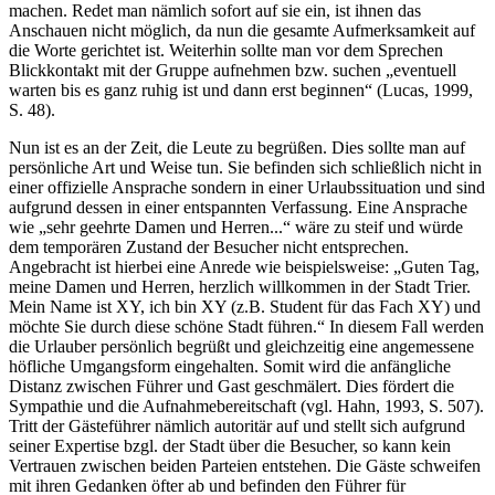
machen. Redet man nämlich sofort auf sie ein, ist ihnen das
Anschauen nicht möglich, da nun die gesamte Aufmerksamkeit auf
die Worte gerichtet ist. Weiterhin sollte man vor dem Sprechen
Blickkontakt mit der Gruppe aufnehmen bzw. suchen „eventuell
warten bis es ganz ruhig ist und dann erst beginnen“ (Lucas, 1999,
S. 48).
Nun ist es an der Zeit, die Leute zu begrüßen. Dies sollte man auf
persönliche Art und Weise tun. Sie befinden sich schließlich nicht in
einer offizielle Ansprache sondern in einer Urlaubssituation und sind
aufgrund dessen in einer entspannten Verfassung. Eine Ansprache
wie „sehr geehrte Damen und Herren...“ wäre zu steif und würde
dem temporären Zustand der Besucher nicht entsprechen.
Angebracht ist hierbei eine Anrede wie beispielsweise: „Guten Tag,
meine Damen und Herren, herzlich willkommen in der Stadt Trier.
Mein Name ist XY, ich bin XY (z.B. Student für das Fach XY) und
möchte Sie durch diese schöne Stadt führen.“ In diesem Fall werden
die Urlauber persönlich begrüßt und gleichzeitig eine angemessene
höfliche Umgangsform eingehalten. Somit wird die anfängliche
Distanz zwischen Führer und Gast geschmälert. Dies fördert die
Sympathie und die Aufnahmebereitschaft (vgl. Hahn, 1993, S. 507).
Tritt der Gästeführer nämlich autoritär auf und stellt sich aufgrund
seiner Expertise bzgl. der Stadt über die Besucher, so kann kein
Vertrauen zwischen beiden Parteien entstehen. Die Gäste schweifen
mit ihren Gedanken öfter ab und befinden den Führer für