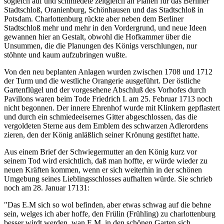
sogleich auf und schmiedete zeitgleich an Plänen für das Berliner
Stadtschloß, Oranienburg, Schönhausen und das Stadtschloß in
Potsdam. Charlottenburg rückte aber neben dem Berliner
Stadtschloß mehr und mehr in den Vordergrund, und neue Ideen
gewannen hier an Gestalt, obwohl die Hofkammer über die
Unsummen, die die Planungen des Königs verschlungen, nur
stöhnte und kaum aufzubringen wußte.
Von den neu beplanten Anlagen wurden zwischen 1708 und 1712
der Turm und die westliche Orangerie ausgeführt. Der östliche
Gartenflügel und der vorgesehene Abschluß des Vorhofes durch
Pavillons waren beim Tode Friedrich I. am 25. Februar 1713 noch
nicht begonnen. Der innere Ehrenhof wurde mit Klinkern gepflastert
und durch ein schmiedeeisernes Gitter abgeschlossen, das die
vergoldeten Sterne aus dem Emblem des schwarzen Adlerordens
zieren, den der König anläßlich seiner Krönung gestiftet hatte.
Aus einem Brief der Schwiegermutter an den König kurz vor
seinem Tod wird ersichtlich, daß man hoffte, er würde wieder zu
neuen Kräften kommen, wenn er sich weiterhin in der schönen
Umgebung seines Lieblingsschlosses aufhalten würde. Sie schrieb
noch am 28. Januar 17131:
"Das E.M sich so wol befinden, aber etwas schwag auf die behne
sein, welges ich aber hoffe, den Frülin (Frühling) zu charlottenburg
besser wirdt werden, wan E.M. in den schönen Garten sich