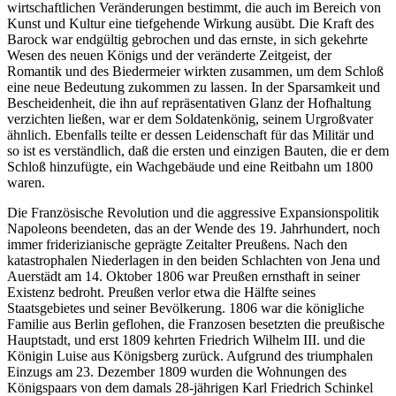
wirtschaftlichen Veränderungen bestimmt, die auch im Bereich von
Kunst und Kultur eine tiefgehende Wirkung ausübt. Die Kraft des
Barock war endgültig gebrochen und das ernste, in sich gekehrte
Wesen des neuen Königs und der veränderte Zeitgeist, der
Romantik und des Biedermeier wirkten zusammen, um dem Schloß
eine neue Bedeutung zukommen zu lassen. In der Sparsamkeit und
Bescheidenheit, die ihn auf repräsentativen Glanz der Hofhaltung
verzichten ließen, war er dem Soldatenkönig, seinem Urgroßvater
ähnlich. Ebenfalls teilte er dessen Leidenschaft für das Militär und
so ist es verständlich, daß die ersten und einzigen Bauten, die er dem
Schloß hinzufügte, ein Wachgebäude und eine Reitbahn um 1800
waren.
Die Französische Revolution und die aggressive Expansionspolitik
Napoleons beendeten, das an der Wende des 19. Jahrhundert, noch
immer friderizianische geprägte Zeitalter Preußens. Nach den
katastrophalen Niederlagen in den beiden Schlachten von Jena und
Auerstädt am 14. Oktober 1806 war Preußen ernsthaft in seiner
Existenz bedroht. Preußen verlor etwa die Hälfte seines
Staatsgebietes und seiner Bevölkerung. 1806 war die königliche
Familie aus Berlin geflohen, die Franzosen besetzten die preußische
Hauptstadt, und erst 1809 kehrten Friedrich Wilhelm III. und die
Königin Luise aus Königsberg zurück. Aufgrund des triumphalen
Einzugs am 23. Dezember 1809 wurden die Wohnungen des
Königspaars von dem damals 28-jährigen Karl Friedrich Schinkel