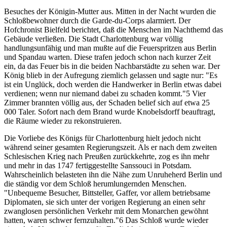
Besuches der Königin-Mutter aus. Mitten in der Nacht wurden die
Schloßbewohner durch die Garde-du-Corps alarmiert. Der
Hofchronist Bielfeld berichtet, daß die Menschen im Nachthemd das
Gebäude verließen. Die Stadt Charlottenburg war völlig
handlungsunfähig und man mußte auf die Feuerspritzen aus Berlin
und Spandau warten. Diese trafen jedoch schon nach kurzer Zeit
ein, da das Feuer bis in die beiden Nachbarstädte zu sehen war. Der
König blieb in der Aufregung ziemlich gelassen und sagte nur: "Es
ist ein Unglück, doch werden die Handwerker in Berlin etwas dabei
verdienen; wenn nur niemand dabei zu schaden kommt."5 Vier
Zimmer brannten völlig aus, der Schaden belief sich auf etwa 25
000 Taler. Sofort nach dem Brand wurde Knobelsdorff beauftragt,
die Räume wieder zu rekonstruieren.
Die Vorliebe des Königs für Charlottenburg hielt jedoch nicht
während seiner gesamten Regierungszeit. Als er nach dem zweiten
Schlesischen Krieg nach Preußen zurückkehrte, zog es ihn mehr
und mehr in das 1747 fertiggestellte Sanssouci in Potsdam.
Wahrscheinlich belasteten ihn die Nähe zum Unruheherd Berlin und
die ständig vor dem Schloß herumlungernden Menschen.
"Unbequeme Besucher, Bittsteller, Gaffer, vor allem betriebsame
Diplomaten, sie sich unter der vorigen Regierung an einen sehr
zwanglosen persönlichen Verkehr mit dem Monarchen gewöhnt
hatten, waren schwer fernzuhalten."6 Das Schloß wurde wieder