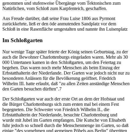
genommen und stufenweise Übergänge vom Tektonischen zum
Natürlichen, vom Schloß zum Karpfenteich, geschaffen.
Aus Freude darüber, daß seine Frau Luise 1806 aus Pyrmont
zurückkehrte, ließ er den öde anmutenden Sandplatz vor dem
Schloß in eine Rasenfläche umgestalten und nannte ihn Luisenplatz
Im Schloßgarten
Nur wenige Tage später feierte der König seinen Geburtstag, zu der
auch die Bewohner Charlottenburgs eingeladen waren. Mehr als 30
000 Untertanen kamen in den Schloßgarten, um den Feiertag zu
begehen. Das waren noch mehr Menschen als beim Einzug der
Erbstatthalterin der Niederlande. Der Garten war jedoch nicht nur zu
besonderen Anlässen für die Bevölkerung geöffnet. Friedrich
Wilhelm III. hatte erlaubt, daß "zu allen Zeiten anständige Menschen
den Garten besuchen dürften".7
Der Schloßgarten war auch der erste Ort an dem der Hofstaat und
die Bürger Charlottenburgs sich zum ersten mal bei einem Fest
begegneten. Die Schwester von Friedrich Wilhelm II., die
Erbstatthalterin der Niederlande, besuchte Charlottenburg und
wurde mit Jubel im Garten empfangen. Die Kutsche von Elisabeth
fuhr jedoch so schnell durch die Menschenmenge im Garten, so daß
einige "des vornehmen und gemeinen Pöbels aus Berlin" überritten