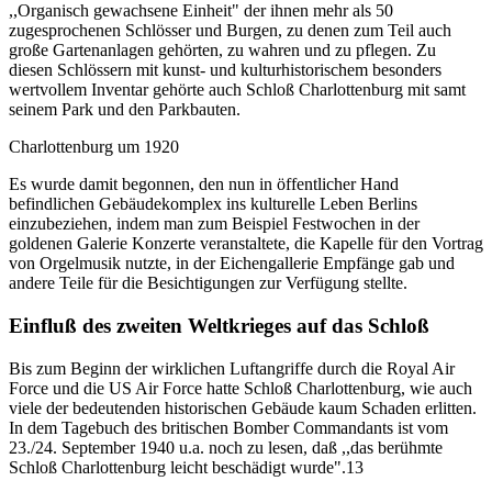
,,Organisch gewachsene Einheit" der ihnen mehr als 50
zugesprochenen Schlösser und Burgen, zu denen zum Teil auch
große Gartenanlagen gehörten, zu wahren und zu pflegen. Zu
diesen Schlössern mit kunst- und kulturhistorischem besonders
wertvollem Inventar gehörte auch Schloß Charlottenburg mit samt
seinem Park und den Parkbauten.
Charlottenburg um 1920
Es wurde damit begonnen, den nun in öffentlicher Hand
befindlichen Gebäudekomplex ins kulturelle Leben Berlins
einzubeziehen, indem man zum Beispiel Festwochen in der
goldenen Galerie Konzerte veranstaltete, die Kapelle für den Vortrag
von Orgelmusik nutzte, in der Eichengallerie Empfänge gab und
andere Teile für die Besichtigungen zur Verfügung stellte.
Einfluß des zweiten Weltkrieges auf das Schloß
Bis zum Beginn der wirklichen Luftangriffe durch die Royal Air
Force und die US Air Force hatte Schloß Charlottenburg, wie auch
viele der bedeutenden historischen Gebäude kaum Schaden erlitten.
In dem Tagebuch des britischen Bomber Commandants ist vom
23./24. September 1940 u.a. noch zu lesen, daß ,,das berühmte
Schloß Charlottenburg leicht beschädigt wurde".13