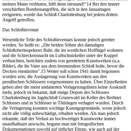
meinen Mann verbluten, hilft denn niemand!"14 Bei den immer
verschärften Bombenangriffen, die sich in den Januartagen
ereigneten, wurde das Schloß Charlottenburg bei jedem dritten
Angriff getroffen.
Das Schloßinventar
Wesentliche Teile des Schloßinventars konnte jedoch gerettet
werden. So heißt es: ,,Die beiden Söhne des damaligen
Schloßoberinspektors Bahr, die im westlichen Hofflügel wohnten
und die Schreckensnacht im Luftschutzkeller unter der Kuppel
verbrachten, berichten zudem von gerettetem Kunstwerken (u.a.
Bilder), die ihr Vater aus dem brennendem Schloß holte, bevor die
Decken einstürzten".15 Weiter soll schon 1941 damit begonnen
worden sein, die Auslagerung von Kunstwerken aus den
preußischen Schlössern vorgenommen zu haben. Über Einzelheiten
geben aber die meist undatierten Verlagerungslisten keine Auskunft
mehr, jedoch ist bekannt, daß einige Depots des Schlosses
Charlottenburg im Jagdschloß Grunewald im Keller des Berliner
Schlosses und in Schlösser in Thüringen verlagert wurden. Durch
die Verlagerung konnten wichtige Kunstgegenstände, wenn jedoch
nicht alle völlig unbeschädigt, erhalten werden. Als man jedoch
erkannte, daß der Verlust an hochwertiger Kunstwerke immer
unaufhaltsam anwuchs, begann man mit fotografischen
Dokumentationen sowohl auf örtlicher Ebene, wie auch auf der