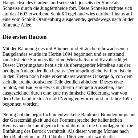
Hauptachse des Gartens und setze sich jenseits der Spree als
Schneise durch die Jungfernheide fort. Diese Schneise richtete sich
auf das 1693 erworbene Schloß Tegel und wies darüber hinaus auf
eine vom Schloß Oranienburg ausgehende, geradewegs nach Süden
führende Allee.
Die ersten Bauten
Mit der Räumung des mit Bäumen und Sträuchern bewachsenen
Baugeländes wurde im Herbst 1694 begonnen und es entstand
zunächst eine Sommervilla ohne Wirtschafts- und Kavalierflügel.
Dieser Ursprungsbau hebt sich als überragender Mittelbau aus der
heutigen Anlage deutlich heraus. Der ursprüngliche Farbton ist ein
in den Tiefen noch heute erkennbares warmes Ockergelb, von dem
sich die architektonischen Teile deutlich abheben. Dieses erste
Schloß, ein Bau von etwas nüchterm-strengem Aussehen, aber
ausgezeichnet durch eine gute rhythmische Gliederung, war von
dem Oberbaudirektor Arnold Nering entworfen und im Jahre 1695
begonnen worden.
Nering hat die begrifflich unentwickelte Baukunst Brandenburgs mit
der Gesetzmäßigkeit und der Formensprache der italienischen
Renaissance bekannt gemacht und ihr damit die Grundlagen für die
Entfaltung des Barock vermittelt. Als dieser wenige Monate nach
dem Baubeginn am 21. Oktober 1665 verstarb, wurde die