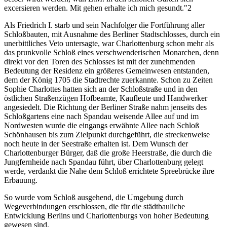
excersieren werden. Mit gehen erhalte ich mich gesundt."2
Als Friedrich I. starb und sein Nachfolger die Fortführung aller
Schloßbauten, mit Ausnahme des Berliner Stadtschlosses, durch ein
unerbittliches Veto untersagte, war Charlottenburg schon mehr als
das prunkvolle Schloß eines verschwenderischen Monarchen, denn
direkt vor den Toren des Schlosses ist mit der zunehmenden
Bedeutung der Residenz ein größeres Gemeinwesen entstanden,
dem der König 1705 die Stadtrechte zuerkannte. Schon zu Zeiten
Sophie Charlottes hatten sich an der Schloßstraße und in den
östlichen Straßenzügen Hofbeamte, Kaufleute und Handwerker
angesiedelt. Die Richtung der Berliner Straße nahm jenseits des
Schloßgartens eine nach Spandau weisende Allee auf und im
Nordwesten wurde die eingangs erwähnte Allee nach Schloß
Schönhausen bis zum Zielpunkt durchgeführt, die streckenweise
noch heute in der Seestraße erhalten ist. Dem Wunsch der
Charlottenburger Bürger, daß die große Heerstraße, die durch die
Jungfernheide nach Spandau führt, über Charlottenburg gelegt
werde, verdankt die Nahe dem Schloß errichtete Spreebrücke ihre
Erbauung.
So wurde vom Schloß ausgehend, die Umgebung durch
Wegeverbindungen erschlossen, die für die städtbauliche
Entwicklung Berlins und Charlottenburgs von hoher Bedeutung
gewesen sind.