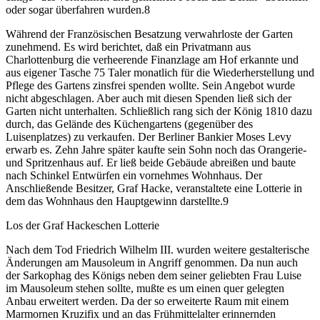
oder sogar überfahren wurden.8
Während der Französischen Besatzung verwahrloste der Garten
zunehmend. Es wird berichtet, daß ein Privatmann aus
Charlottenburg die verheerende Finanzlage am Hof erkannte und
aus eigener Tasche 75 Taler monatlich für die Wiederherstellung und
Pflege des Gartens zinsfrei spenden wollte. Sein Angebot wurde
nicht abgeschlagen. Aber auch mit diesen Spenden ließ sich der
Garten nicht unterhalten. Schließlich rang sich der König 1810 dazu
durch, das Gelände des Küchengartens (gegenüber des
Luisenplatzes) zu verkaufen. Der Berliner Bankier Moses Levy
erwarb es. Zehn Jahre später kaufte sein Sohn noch das Orangerie-
und Spritzenhaus auf. Er ließ beide Gebäude abreißen und baute
nach Schinkel Entwürfen ein vornehmes Wohnhaus. Der
Anschließende Besitzer, Graf Hacke, veranstaltete eine Lotterie in
dem das Wohnhaus den Hauptgewinn darstellte.9
Los der Graf Hackeschen Lotterie
Nach dem Tod Friedrich Wilhelm III. wurden weitere gestalterische
Änderungen am Mausoleum in Angriff genommen. Da nun auch
der Sarkophag des Königs neben dem seiner geliebten Frau Luise
im Mausoleum stehen sollte, mußte es um einen quer gelegten
Anbau erweitert werden. Da der so erweiterte Raum mit einem
Marmornen Kruzifix und an das Frühmittelalter erinnernden