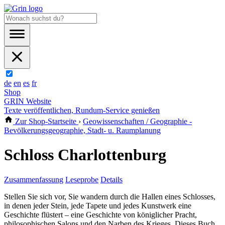
de
en
es
fr
Shop
GRIN Website
Texte veröffentlichen, Rundum-Service genießen
Zur Shop-Startseite
›
Geowissenschaften / Geographie -
Bevölkerungsgeographie, Stadt- u. Raumplanung
Schloss Charlottenburg
Zusammenfassung
Leseprobe
Details
Stellen Sie sich vor, Sie wandern durch die Hallen eines Schlosses,
in denen jeder Stein, jede Tapete und jedes Kunstwerk eine
Geschichte flüstert – eine Geschichte von königlicher Pracht,
philosophischen Salons und den Narben des Krieges. Dieses Buch