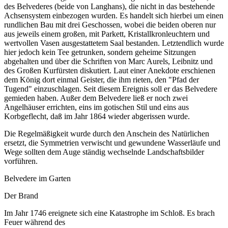
des Belvederes (beide von Langhans), die nicht in das bestehende
Achsensystem einbezogen wurden. Es handelt sich hierbei um einen
rundlichen Bau mit drei Geschossen, wobei die beiden oberen nur
aus jeweils einem großen, mit Parkett, Kristallkronleuchtern und
wertvollen Vasen ausgestattetem Saal bestanden. Letztendlich wurde
hier jedoch kein Tee getrunken, sondern geheime Sitzungen
abgehalten und über die Schriften von Marc Aurels, Leibnitz und
des Großen Kurfürsten diskutiert. Laut einer Anekdote erschienen
dem König dort einmal Geister, die ihm rieten, den "Pfad der
Tugend" einzuschlagen. Seit diesem Ereignis soll er das Belvedere
gemieden haben. Außer dem Belvedere ließ er noch zwei
Angelhäuser errichten, eins im gotischen Stil und eins aus
Korbgeflecht, daß im Jahr 1864 wieder abgerissen wurde.
Die Regelmäßigkeit wurde durch den Anschein des Natürlichen
ersetzt, die Symmetrien verwischt und gewundene Wasserläufe und
Wege sollten dem Auge ständig wechselnde Landschaftsbilder
vorführen.
Belvedere im Garten
Der Brand
Im Jahr 1746 ereignete sich eine Katastrophe im Schloß. Es brach
Feuer während des