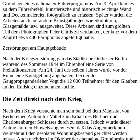
Grundlage eines nationalen Führerprogramms. Am 9. April kam es
zu dem Führerbefehl, künstlerische und historisch wichtige Wand-
und Deckenmalereien fotografisch zu erfassen. Später wurden die
Arbeiten auch auf andere Kunstgattungen wie Skulpturen,
Glasgemälde usw. ausgeweitet. Diese Arbeiten sind zum größten
Teil dem Photographen Peter Cürlis zu verdanken, der kurz vor dem
Angriff etwa 400 Farbphotos angefertigt hatte.
Zerstörungen am Hauptgebäude
Nach der Kriegszerstörung gab das Städtische Orchester Berlin
während des Sommers 1944 im Ehrenhof eine Serie von
Freiluftkonzerten. Am 24. Juni des selben Jahres wurde vor der
Ruine eine Kundgebung abgehalten, bei der der
Gaugpropaganderleiter Vogt die 12 000 Teilnehmer für den Glauben
an den Endsieg einzunehmen suchte.
Die Zeit direkt nach dem Krieg
Nach dem Krieg versuchte man sehr bald bei dem Magistrat von
Berlin einen Antrag für Mittel zum Erhalt des Berliner und
Charlottenburger Schlosses durch zu setzen. Jedoch wurde dieser
Antrag auf den Hinweis abgewiesen, daß das Augenmerk nun
vielmehr auf den desolaten Wohnungsbestand gerichtet werden
müsse. Auch nachdem im Oktober der ehemalige Grundbesitz und