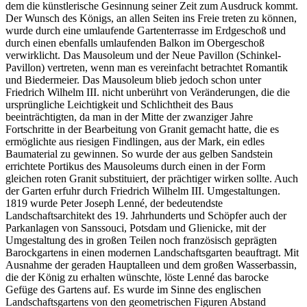
dem die künstlerische Gesinnung seiner Zeit zum Ausdruck kommt.
Der Wunsch des Königs, an allen Seiten ins Freie treten zu können,
wurde durch eine umlaufende Gartenterrasse im Erdgeschoß und
durch einen ebenfalls umlaufenden Balkon im Obergeschoß
verwirklicht. Das Mausoleum und der Neue Pavillon (Schinkel-
Pavillon) vertreten, wenn man es vereinfacht betrachtet Romantik
und Biedermeier. Das Mausoleum blieb jedoch schon unter
Friedrich Wilhelm III. nicht unberührt von Veränderungen, die die
ursprüngliche Leichtigkeit und Schlichtheit des Baus
beeinträchtigten, da man in der Mitte der zwanziger Jahre
Fortschritte in der Bearbeitung von Granit gemacht hatte, die es
ermöglichte aus riesigen Findlingen, aus der Mark, ein edles
Baumaterial zu gewinnen. So wurde der aus gelben Sandstein
errichtete Portikus des Mausoleums durch einen in der Form
gleichen roten Granit substituiert, der prächtiger wirken sollte. Auch
der Garten erfuhr durch Friedrich Wilhelm III. Umgestaltungen.
1819 wurde Peter Joseph Lenné, der bedeutendste
Landschaftsarchitekt des 19. Jahrhunderts und Schöpfer auch der
Parkanlagen von Sanssouci, Potsdam und Glienicke, mit der
Umgestaltung des in großen Teilen noch französisch geprägten
Barockgartens in einen modernen Landschaftsgarten beauftragt. Mit
Ausnahme der geraden Hauptalleen und dem großen Wasserbassin,
die der König zu erhalten wünschte, löste Lenné das barocke
Gefüge des Gartens auf. Es wurde im Sinne des englischen
Landschaftsgartens von den geometrischen Figuren Abstand