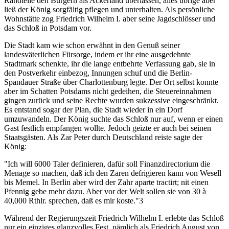
Randteile den Bürgern als Ackerland überlassen, alles übrige aber
ließ der König sorgfältig pflegen und unterhalten. Als persönliche
Wohnstätte zog Friedrich Wilhelm I. aber seine Jagdschlösser und
das Schloß in Potsdam vor.
Die Stadt kam wie schon erwähnt in den Genuß seiner
landesväterlichen Fürsorge, indem er ihr eine ausgedehnte
Stadtmark schenkte, ihr die lange entbehrte Verfassung gab, sie in
den Postverkehr einbezog, Innungen schuf und die Berlin-
Spandauer Straße über Charlottenburg legte. Der Ort selbst konnte
aber im Schatten Potsdams nicht gedeihen, die Steuereinnahmen
gingen zurück und seine Rechte wurden sukzessive eingeschränkt.
Es entstand sogar der Plan, die Stadt wieder in ein Dorf
umzuwandeln. Der König suchte das Schloß nur auf, wenn er einen
Gast festlich empfangen wollte. Jedoch geizte er auch bei seinen
Staatsgästen. Als Zar Peter durch Deutschland reiste sagte der
König:
"Ich will 6000 Taler definieren, dafür soll Finanzdirectorium die
Menage so machen, daß ich den Zaren defrigieren kann von Wesell
bis Memel. In Berlin aber wird der Zahr aparte tractirt; nit einen
Pfennig gebe mehr dazu. Aber vor der Welt sollen sie von 30 à
40,000 Rthlr. sprechen, daß es mir koste."3
Während der Regierungszeit Friedrich Wilhelm I. erlebte das Schloß
nur ein einziges glanzvolles Fest, nämlich als Friedrich August von