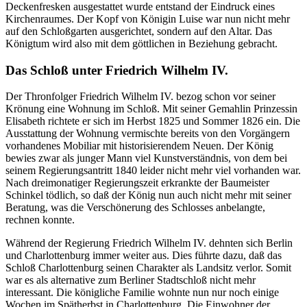
Deckenfresken ausgestattet wurde entstand der Eindruck eines
Kirchenraumes. Der Kopf von Königin Luise war nun nicht mehr
auf den Schloßgarten ausgerichtet, sondern auf den Altar. Das
Königtum wird also mit dem göttlichen in Beziehung gebracht.
Das Schloß unter Friedrich Wilhelm IV.
Der Thronfolger Friedrich Wilhelm IV. bezog schon vor seiner
Krönung eine Wohnung im Schloß. Mit seiner Gemahlin Prinzessin
Elisabeth richtete er sich im Herbst 1825 und Sommer 1826 ein. Die
Ausstattung der Wohnung vermischte bereits von den Vorgängern
vorhandenes Mobiliar mit historisierendem Neuen. Der König
bewies zwar als junger Mann viel Kunstverständnis, von dem bei
seinem Regierungsantritt 1840 leider nicht mehr viel vorhanden war.
Nach dreimonatiger Regierungszeit erkrankte der Baumeister
Schinkel tödlich, so daß der König nun auch nicht mehr mit seiner
Beratung, was die Verschönerung des Schlosses anbelangte,
rechnen konnte.
Während der Regierung Friedrich Wilhelm IV. dehnten sich Berlin
und Charlottenburg immer weiter aus. Dies führte dazu, daß das
Schloß Charlottenburg seinen Charakter als Landsitz verlor. Somit
war es als alternative zum Berliner Stadtschloß nicht mehr
interessant. Die königliche Familie wohnte nun nur noch einige
Wochen im Spätherbst in Charlottenburg. Die Einwohner der