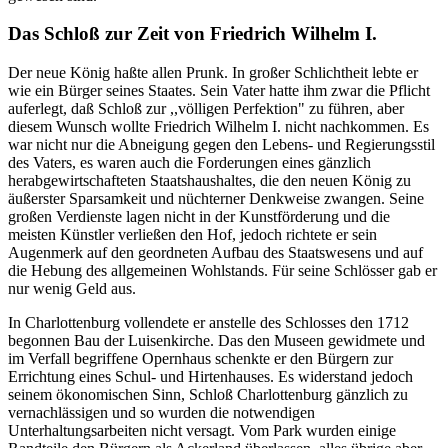
Das Schloß zur Zeit von Friedrich Wilhelm I.
Der neue König haßte allen Prunk. In großer Schlichtheit lebte er
wie ein Bürger seines Staates. Sein Vater hatte ihm zwar die Pflicht
auferlegt, daß Schloß zur ,,völligen Perfektion" zu führen, aber
diesem Wunsch wollte Friedrich Wilhelm I. nicht nachkommen. Es
war nicht nur die Abneigung gegen den Lebens- und Regierungsstil
des Vaters, es waren auch die Forderungen eines gänzlich
herabgewirtschafteten Staatshaushaltes, die den neuen König zu
äußerster Sparsamkeit und nüchterner Denkweise zwangen. Seine
großen Verdienste lagen nicht in der Kunstförderung und die
meisten Künstler verließen den Hof, jedoch richtete er sein
Augenmerk auf den geordneten Aufbau des Staatswesens und auf
die Hebung des allgemeinen Wohlstands. Für seine Schlösser gab er
nur wenig Geld aus.
In Charlottenburg vollendete er anstelle des Schlosses den 1712
begonnen Bau der Luisenkirche. Das den Museen gewidmete und
im Verfall begriffene Opernhaus schenkte er den Bürgern zur
Errichtung eines Schul- und Hirtenhauses. Es widerstand jedoch
seinem ökonomischen Sinn, Schloß Charlottenburg gänzlich zu
vernachlässigen und so wurden die notwendigen
Unterhaltungsarbeiten nicht versagt. Vom Park wurden einige