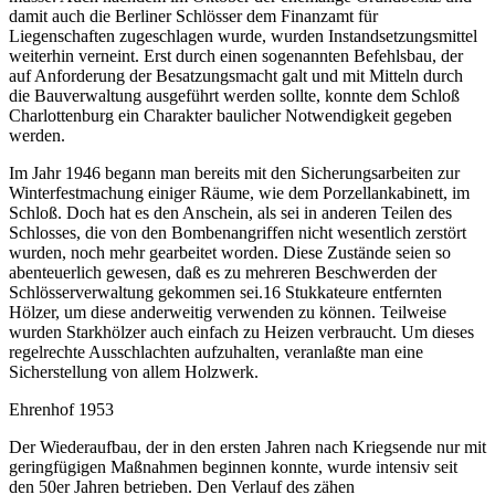
damit auch die Berliner Schlösser dem Finanzamt für
Liegenschaften zugeschlagen wurde, wurden Instandsetzungsmittel
weiterhin verneint. Erst durch einen sogenannten Befehlsbau, der
auf Anforderung der Besatzungsmacht galt und mit Mitteln durch
die Bauverwaltung ausgeführt werden sollte, konnte dem Schloß
Charlottenburg ein Charakter baulicher Notwendigkeit gegeben
werden.
Im Jahr 1946 begann man bereits mit den Sicherungsarbeiten zur
Winterfestmachung einiger Räume, wie dem Porzellankabinett, im
Schloß. Doch hat es den Anschein, als sei in anderen Teilen des
Schlosses, die von den Bombenangriffen nicht wesentlich zerstört
wurden, noch mehr gearbeitet worden. Diese Zustände seien so
abenteuerlich gewesen, daß es zu mehreren Beschwerden der
Schlösserverwaltung gekommen sei.16 Stukkateure entfernten
Hölzer, um diese anderweitig verwenden zu können. Teilweise
wurden Starkhölzer auch einfach zu Heizen verbraucht. Um dieses
regelrechte Ausschlachten aufzuhalten, veranlaßte man eine
Sicherstellung von allem Holzwerk.
Ehrenhof 1953
Der Wiederaufbau, der in den ersten Jahren nach Kriegsende nur mit
geringfügigen Maßnahmen beginnen konnte, wurde intensiv seit
den 50er Jahren betrieben. Den Verlauf des zähen