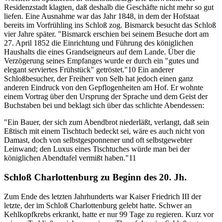
Residenzstadt klagten, daß deshalb die Geschäfte nicht mehr so gut
liefen. Eine Ausnahme war das Jahr 1848, in dem der Hofstaat
bereits im Vorfrühling ins Schloß zog. Bismarck besucht das Schloß
vier Jahre später. "Bismarck erschien bei seinem Besuche dort am
27. April 1852 die Einrichtung und Führung des königlichen
Haushalts die eines Grandseigneurs auf dem Lande. Über die
Verzögerung seines Empfanges wurde er durch ein "gutes und
elegant serviertes Frühstück" getröstet."10 Ein anderer
Schloßbesucher, der Freiherr von Selb hat jedoch einen ganz
anderen Eindruck von den Gepflogenheiten am Hof. Er wohnte
einem Vortrag über den Ursprung der Sprache und dem Geist der
Buchstaben bei und beklagt sich über das schlichte Abendessen:
"Ein Bauer, der sich zum Abendbrot niederläßt, verlangt, daß sein
Eßtisch mit einem Tischtuch bedeckt sei, wäre es auch nicht von
Damast, doch von selbstgesponnener und oft selbstgewebter
Leinwand; den Luxus eines Tischtuches würde man bei der
königlichen Abendtafel vermißt haben."11
Schloß Charlottenburg zu Beginn des 20. Jh.
Zum Ende des letzten Jahrhunderts war Kaiser Friedrich III der
letzte, der im Schloß Charlottenburg gelebt hatte. Schwer an
Kehlkopfkrebs erkrankt, hatte er nur 99 Tage zu regieren. Kurz vor