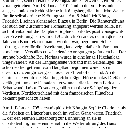
Kurfürsten, seinem Haus die Königskrone zu erwerben, ein Stück
voran getrieben. Am 18. Januar 1701 fand in der von Eosander
ausgeschmückten Schloßkirche in Königsberg die kirchliche Weihe
für die selbstherrliche Krönung statt. Am 6. Mai hielt König
Friedrich I. seinen glänzenden Einzug in Berlin. Die Rangerhöhung,
der auch der Zuschnitt der Hofhaltung angepaßt werden sollte, hat
sich offenbar auf die Baupläne Sophie Charlottes positiv ausgewirkt.
Der Erweiterungsbau wurde 1702 durch Eosander, der im gleichen
Jahr zum Baudirektor ernannt worden war, begonnen. Seine
Lösung, die er für die Erweiterung fand zeigt, daß er in Paris und
vor allem in Versailles entscheidende Anregungen gefunden hat. Der
strenge blockhafte Bau Nerings wurde in eine lange Hügelanlage
umgewandelt. An der Eingangsseite verband man Seitenflügel, die
schon vorher getrennt vom Hauptbau begonnen waren, so mit
diesem, daß ein großer geschlossener Ehrenhof entstand. An der
Gartenseite wurde der Bau in gleichmäßiger Höhe um das Dreifache
verlängert, um eine Fassade zu gewinnen, die sich vom Park aus als
Schauwand darbot. Eosander gebührt mit dieser Schöpfung der
Verdienst, Norddeutschland mit dem französischen Flügelbau
bekannt gemacht zu haben.
Am 1. Februar 1705 verstarb plötzlich Königin Sophie Charlotte, als
die Arbeiten an Lützenburg noch im vollen Gang waren. Friedrich
I., der den Namen Lützenburg zur Erinnerung an sie in
Charlottenburg umbenannte, nahm die Weiterführung des Baus