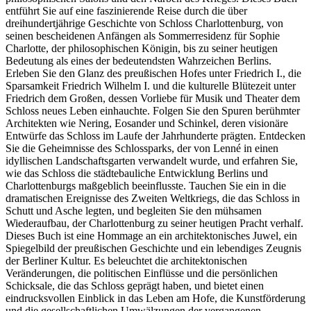
entführt Sie auf eine faszinierende Reise durch die über
dreihundertjährige Geschichte von Schloss Charlottenburg, von
seinen bescheidenen Anfängen als Sommerresidenz für Sophie
Charlotte, der philosophischen Königin, bis zu seiner heutigen
Bedeutung als eines der bedeutendsten Wahrzeichen Berlins.
Erleben Sie den Glanz des preußischen Hofes unter Friedrich I., die
Sparsamkeit Friedrich Wilhelm I. und die kulturelle Blütezeit unter
Friedrich dem Großen, dessen Vorliebe für Musik und Theater dem
Schloss neues Leben einhauchte. Folgen Sie den Spuren berühmter
Architekten wie Nering, Eosander und Schinkel, deren visionäre
Entwürfe das Schloss im Laufe der Jahrhunderte prägten. Entdecken
Sie die Geheimnisse des Schlossparks, der von Lenné in einen
idyllischen Landschaftsgarten verwandelt wurde, und erfahren Sie,
wie das Schloss die städtebauliche Entwicklung Berlins und
Charlottenburgs maßgeblich beeinflusste. Tauchen Sie ein in die
dramatischen Ereignisse des Zweiten Weltkriegs, die das Schloss in
Schutt und Asche legten, und begleiten Sie den mühsamen
Wiederaufbau, der Charlottenburg zu seiner heutigen Pracht verhalf.
Dieses Buch ist eine Hommage an ein architektonisches Juwel, ein
Spiegelbild der preußischen Geschichte und ein lebendiges Zeugnis
der Berliner Kultur. Es beleuchtet die architektonischen
Veränderungen, die politischen Einflüsse und die persönlichen
Schicksale, die das Schloss geprägt haben, und bietet einen
eindrucksvollen Einblick in das Leben am Hofe, die Kunstförderung
und die gesellschaftlichen Umwälzungen der vergangenen