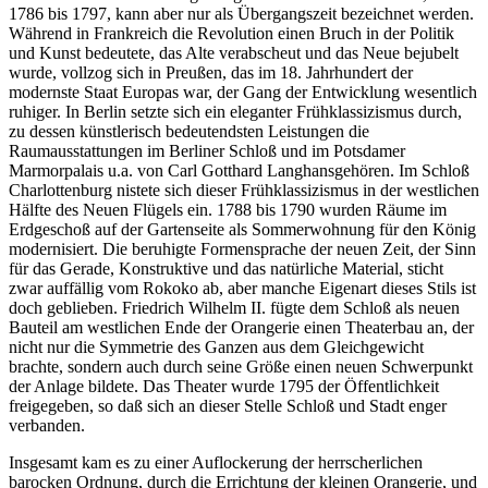
1786 bis 1797, kann aber nur als Übergangszeit bezeichnet werden.
Während in Frankreich die Revolution einen Bruch in der Politik
und Kunst bedeutete, das Alte verabscheut und das Neue bejubelt
wurde, vollzog sich in Preußen, das im 18. Jahrhundert der
modernste Staat Europas war, der Gang der Entwicklung wesentlich
ruhiger. In Berlin setzte sich ein eleganter Frühklassizismus durch,
zu dessen künstlerisch bedeutendsten Leistungen die
Raumausstattungen im Berliner Schloß und im Potsdamer
Marmorpalais u.a. von Carl Gotthard Langhansgehören. Im Schloß
Charlottenburg nistete sich dieser Frühklassizismus in der westlichen
Hälfte des Neuen Flügels ein. 1788 bis 1790 wurden Räume im
Erdgeschoß auf der Gartenseite als Sommerwohnung für den König
modernisiert. Die beruhigte Formensprache der neuen Zeit, der Sinn
für das Gerade, Konstruktive und das natürliche Material, sticht
zwar auffällig vom Rokoko ab, aber manche Eigenart dieses Stils ist
doch geblieben. Friedrich Wilhelm II. fügte dem Schloß als neuen
Bauteil am westlichen Ende der Orangerie einen Theaterbau an, der
nicht nur die Symmetrie des Ganzen aus dem Gleichgewicht
brachte, sondern auch durch seine Größe einen neuen Schwerpunkt
der Anlage bildete. Das Theater wurde 1795 der Öffentlichkeit
freigegeben, so daß sich an dieser Stelle Schloß und Stadt enger
verbanden.
Insgesamt kam es zu einer Auflockerung der herrscherlichen
barocken Ordnung, durch die Errichtung der kleinen Orangerie, und