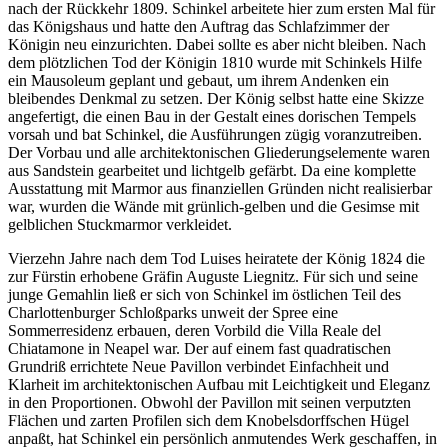
nach der Rückkehr 1809. Schinkel arbeitete hier zum ersten Mal für
das Königshaus und hatte den Auftrag das Schlafzimmer der
Königin neu einzurichten. Dabei sollte es aber nicht bleiben. Nach
dem plötzlichen Tod der Königin 1810 wurde mit Schinkels Hilfe
ein Mausoleum geplant und gebaut, um ihrem Andenken ein
bleibendes Denkmal zu setzen. Der König selbst hatte eine Skizze
angefertigt, die einen Bau in der Gestalt eines dorischen Tempels
vorsah und bat Schinkel, die Ausführungen zügig voranzutreiben.
Der Vorbau und alle architektonischen Gliederungselemente waren
aus Sandstein gearbeitet und lichtgelb gefärbt. Da eine komplette
Ausstattung mit Marmor aus finanziellen Gründen nicht realisierbar
war, wurden die Wände mit grünlich-gelben und die Gesimse mit
gelblichen Stuckmarmor verkleidet.
Vierzehn Jahre nach dem Tod Luises heiratete der König 1824 die
zur Fürstin erhobene Gräfin Auguste Liegnitz. Für sich und seine
junge Gemahlin ließ er sich von Schinkel im östlichen Teil des
Charlottenburger Schloßparks unweit der Spree eine
Sommerresidenz erbauen, deren Vorbild die Villa Reale del
Chiatamone in Neapel war. Der auf einem fast quadratischen
Grundriß errichtete Neue Pavillon verbindet Einfachheit und
Klarheit im architektonischen Aufbau mit Leichtigkeit und Eleganz
in den Proportionen. Obwohl der Pavillon mit seinen verputzten
Flächen und zarten Profilen sich dem Knobelsdorffschen Hügel
anpaßt, hat Schinkel ein persönlich anmutendes Werk geschaffen, in