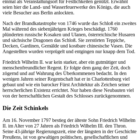
einmal als Veranstaltungsort für Festlichkeiten genützt. Erwähnt
seien hier die Land- und Wasserfeuerwerke des Königs, die auch
viele Besucher aus Berlin anlockten.
Nach der Brandkatastrophe von 1746 wurde das Schloß ein zweites
Mal während des siebenjährigen Krieges beschädigt. 1760
plünderten russische Kosaken und Ulanen, österreichische Husaren
und sächsische Dragonen das Schloß. Sie zerstörten Teppiche,
Decken, Gardinen, Gemälde und kostbare chinesische Vasen. Die
Angestellten wurden verprügelt und entgingen nur knapp dem Tod.
Friedrich Wilhelm II. war kein starker, aber ein gutmütiger und
menschenfreundlicher Regent. Er folgte dem gang der Zeit, doch
zögernd und auf Wahrung des Überkommenen bedacht. In den
wenigen Jahren seiner Regentschaft hat er in Charlottenburg viel
gebaut und wie ein barocker Fürst Architektur als Zeichen seiner
herrscherlichen Existenz errichtet. Nur haben diese Neubauten viel
von der herrschaftlichen Gestalt des Schlosses zurückgenommen.
Die Zeit Schinkels
Am 16. November 1797 bestieg der älteste Sohn Friedrich Wilhelm
II. im Alter von 27 Jahren als Friedrich Wilhelm III. den Thron.
Seine 43-jährige Regierungszeit, eine der längsten in der Geschichte
Preußens, ist von gewaltigen politischen, gesellschaftlichen und