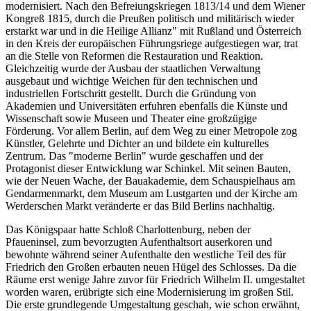
modernisiert. Nach den Befreiungskriegen 1813/14 und dem Wiener
Kongreß 1815, durch die Preußen politisch und militärisch wieder
erstarkt war und in die Heilige Allianz" mit Rußland und Österreich
in den Kreis der europäischen Führungsriege aufgestiegen war, trat
an die Stelle von Reformen die Restauration und Reaktion.
Gleichzeitig wurde der Ausbau der staatlichen Verwaltung
ausgebaut und wichtige Weichen für den technischen und
industriellen Fortschritt gestellt. Durch die Gründung von
Akademien und Universitäten erfuhren ebenfalls die Künste und
Wissenschaft sowie Museen und Theater eine großzügige
Förderung. Vor allem Berlin, auf dem Weg zu einer Metropole zog
Künstler, Gelehrte und Dichter an und bildete ein kulturelles
Zentrum. Das "moderne Berlin" wurde geschaffen und der
Protagonist dieser Entwicklung war Schinkel. Mit seinen Bauten,
wie der Neuen Wache, der Bauakademie, dem Schauspielhaus am
Gendarmenmarkt, dem Museum am Lustgarten und der Kirche am
Werderschen Markt veränderte er das Bild Berlins nachhaltig.
Das Königspaar hatte Schloß Charlottenburg, neben der
Pfaueninsel, zum bevorzugten Aufenthaltsort auserkoren und
bewohnte während seiner Aufenthalte den westliche Teil des für
Friedrich den Großen erbauten neuen Hügel des Schlosses. Da die
Räume erst wenige Jahre zuvor für Friedrich Wilhelm II. umgestaltet
worden waren, erübrigte sich eine Modernisierung im großen Stil.
Die erste grundlegende Umgestaltung geschah, wie schon erwähnt,