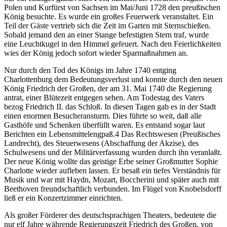
Polen und Kurfürst von Sachsen im Mai/Juni 1728 den preußischen
König besuchte. Es wurde ein großes Feuerwerk veranstaltet. Ein
Teil der Gäste vertrieb sich die Zeit im Garten mit Sternschießen.
Sobald jemand den an einer Stange befestigten Stern traf, wurde
eine Leuchtkugel in den Himmel gefeuert. Nach den Feierlichkeiten
wies der König jedoch sofort wieder Sparmaßnahmen an.
Nur durch den Tod des Königs im Jahre 1740 entging
Charlottenburg dem Bedeutungsverlust und konnte durch den neuen
König Friedrich der Großen, der am 31. Mai 1740 die Regierung
antrat, einer Blütezeit entgegen sehen. Am Todestag des Vaters
bezog Friedrich II. das Schloß. In diesen Tagen gab es in der Stadt
einen enormen Besucheransturm. Dies führte so weit, daß alle
Gasthöfe und Schenken überfüllt waren. Es entstand sogar laut
Berichten ein Lebensmittelengpaß.4 Das Rechtswesen (Preußisches
Landrecht), des Steuerwesens (Abschaffung der Akzise), des
Schulwesens und der Militärverfassung wurden durch ihn veranlaßt.
Der neue König wollte das geistige Erbe seiner Großmutter Sophie
Charlotte wieder aufleben lassen. Er besaß ein tiefes Verständnis für
Musik und war mit Haydn, Mozart, Boccherini und später auch mit
Beethoven freundschaftlich verbunden. Im Flügel von Knobelsdorff
ließ er ein Konzertzimmer einrichten.
Als großer Förderer des deutschsprachigen Theaters, bedeutete die
nur elf Jahre währende Regierungszeit Friedrich des Großen, von