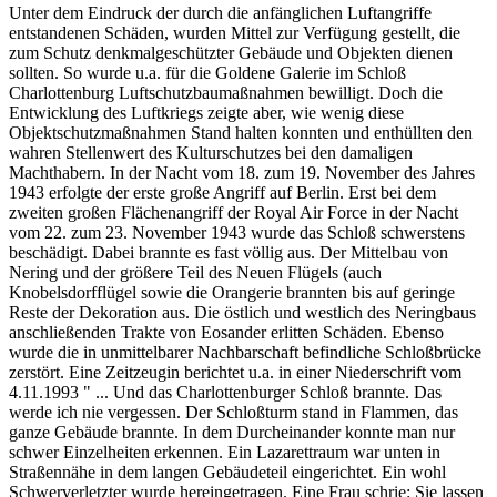
Unter dem Eindruck der durch die anfänglichen Luftangriffe
entstandenen Schäden, wurden Mittel zur Verfügung gestellt, die
zum Schutz denkmalgeschützter Gebäude und Objekten dienen
sollten. So wurde u.a. für die Goldene Galerie im Schloß
Charlottenburg Luftschutzbaumaßnahmen bewilligt. Doch die
Entwicklung des Luftkriegs zeigte aber, wie wenig diese
Objektschutzmaßnahmen Stand halten konnten und enthüllten den
wahren Stellenwert des Kulturschutzes bei den damaligen
Machthabern. In der Nacht vom 18. zum 19. November des Jahres
1943 erfolgte der erste große Angriff auf Berlin. Erst bei dem
zweiten großen Flächenangriff der Royal Air Force in der Nacht
vom 22. zum 23. November 1943 wurde das Schloß schwerstens
beschädigt. Dabei brannte es fast völlig aus. Der Mittelbau von
Nering und der größere Teil des Neuen Flügels (auch
Knobelsdorfflügel sowie die Orangerie brannten bis auf geringe
Reste der Dekoration aus. Die östlich und westlich des Neringbaus
anschließenden Trakte von Eosander erlitten Schäden. Ebenso
wurde die in unmittelbarer Nachbarschaft befindliche Schloßbrücke
zerstört. Eine Zeitzeugin berichtet u.a. in einer Niederschrift vom
4.11.1993 " ... Und das Charlottenburger Schloß brannte. Das
werde ich nie vergessen. Der Schloßturm stand in Flammen, das
ganze Gebäude brannte. In dem Durcheinander konnte man nur
schwer Einzelheiten erkennen. Ein Lazarettraum war unten in
Straßennähe in dem langen Gebäudeteil eingerichtet. Ein wohl
Schwerverletzter wurde hereingetragen. Eine Frau schrie: Sie lassen