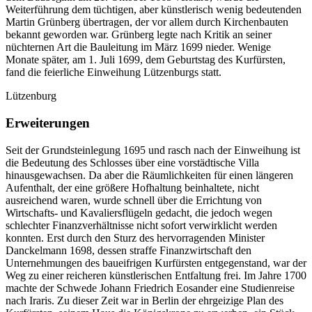
Weiterführung dem tüchtigen, aber künstlerisch wenig bedeutenden
Martin Grünberg übertragen, der vor allem durch Kirchenbauten
bekannt geworden war. Grünberg legte nach Kritik an seiner
nüchternen Art die Bauleitung im März 1699 nieder. Wenige
Monate später, am 1. Juli 1699, dem Geburtstag des Kurfürsten,
fand die feierliche Einweihung Lützenburgs statt.
Lützenburg
Erweiterungen
Seit der Grundsteinlegung 1695 und rasch nach der Einweihung ist
die Bedeutung des Schlosses über eine vorstädtische Villa
hinausgewachsen. Da aber die Räumlichkeiten für einen längeren
Aufenthalt, der eine größere Hofhaltung beinhaltete, nicht
ausreichend waren, wurde schnell über die Errichtung von
Wirtschafts- und Kavaliersflügeln gedacht, die jedoch wegen
schlechter Finanzverhältnisse nicht sofort verwirklicht werden
konnten. Erst durch den Sturz des hervorragenden Minister
Danckelmann 1698, dessen straffe Finanzwirtschaft den
Unternehmungen des baueifrigen Kurfürsten entgegenstand, war der
Weg zu einer reicheren künstlerischen Entfaltung frei. Im Jahre 1700
machte der Schwede Johann Friedrich Eosander eine Studienreise
nach Iraris. Zu dieser Zeit war in Berlin der ehrgeizige Plan des