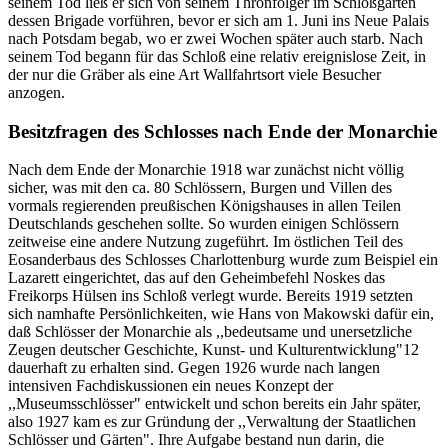
seinem Tod ließ er sich von seinem Thronfolger im Schloßgarten
dessen Brigade vorführen, bevor er sich am 1. Juni ins Neue Palais
nach Potsdam begab, wo er zwei Wochen später auch starb. Nach
seinem Tod begann für das Schloß eine relativ ereignislose Zeit, in
der nur die Gräber als eine Art Wallfahrtsort viele Besucher
anzogen.
Besitzfragen des Schlosses nach Ende der Monarchie
Nach dem Ende der Monarchie 1918 war zunächst nicht völlig
sicher, was mit den ca. 80 Schlössern, Burgen und Villen des
vormals regierenden preußischen Königshauses in allen Teilen
Deutschlands geschehen sollte. So wurden einigen Schlössern
zeitweise eine andere Nutzung zugeführt. Im östlichen Teil des
Eosanderbaus des Schlosses Charlottenburg wurde zum Beispiel ein
Lazarett eingerichtet, das auf den Geheimbefehl Noskes das
Freikorps Hülsen ins Schloß verlegt wurde. Bereits 1919 setzten
sich namhafte Persönlichkeiten, wie Hans von Makowski dafür ein,
daß Schlösser der Monarchie als ,,bedeutsame und unersetzliche
Zeugen deutscher Geschichte, Kunst- und Kulturentwicklung"12
dauerhaft zu erhalten sind. Gegen 1926 wurde nach langen
intensiven Fachdiskussionen ein neues Konzept der
,,Museumsschlösser" entwickelt und schon bereits ein Jahr später,
also 1927 kam es zur Gründung der ,,Verwaltung der Staatlichen
Schlösser und Gärten". Ihre Aufgabe bestand nun darin, die