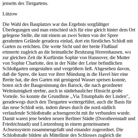
jenseits des Tiergartens.
Lützow
Die Wahl des Bauplatzes war das Ergebnis sorgfältiger
Überlegungen und man entschied sich für eine gleich hinter dem Ort
gelegene Stelle, die mit einem an zwei Seiten von der Spree
gerahmten Gelände geradezu einlud, dort ein fürstliches Schloß mit
Garten zu errichten. Die weite Sicht und der breite Flußlauf
erinnerte zugleich an die heimatliche Besitzung Herrenhausen, wo
zur gleichen Zeit die Kurfürstin Sophie von Hannover, die Mutter
von Sophie Charlotte, den in der Nähe der Leine befindlichen
Schloßgarten umgestalten und vergrößern ließ. Abgesehen davon,
daß die Spree, die kurz vor ihrer Mündung in die Havel hier eine
Breite hat, die den Garten mit genügend Wasser speisen konnte,
boten sich der Baugesinnung des Barock, die nach geordneter
Weiträumigkeit strebte, auch in städtebaulicher Hinsicht große
Vorteile. So konnte die Grundlinie ,,Via Triumphalis der Linden",
geradewegs durch den Tiergarten weitergeführt, auch die Basis für
das neue Schloß sein, indem dieses durch die nord-südlich
verlaufende Schloßstraße achsengerecht mit ihr verbunden wurde.
Damit waren jene beiden neuen Berliner Städte (Dorotheenstadt und
Friedrichstadt) und Lietzenburg in einem gemeinsamen
Achsensystem zusammengefaßt und einander zugeordnet. Die
Schloßstraße bildete als Mittellinie des Schlosses zugleich die