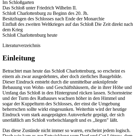
Im Schloßgarten
Das Schloß unter Friedrich Wilhelm II.
Schloß Charlottenburg zu Beginn des 20. Jh.
Besitzfragen des Schlosses nach Ende der Monarchie
Einfluß des zweiten Weltkrieges auf das Schloß Die Zeit direkt nach
dem Krieg
Schloß Charlottenburg heute
Literaturverzeichnis
Einleitung
Betrachtet man heute das Schloß Charlottenburg, so erscheint es
einem als zwar ausgedehntes, aber doch zierliches Baugebilde.
Dieser Eindruck entsteht durch die unmittelbar anknüpfende
Bebauung von Wohn- und Geschäftshäusern, die in ihrer Höhe und
Umfang das Schloß in den Hintergrund rücken lassen. Schornsteine
und der Turm des Rathauses wachsen höher in den Himmel und
sogar der Kuppelturm des Schlosses, der einst die Umgebung
beherrschen sollte wirkt eingesunken. Weiterhin wird der heutige
Eindruck vom stark ausgeprägten Autoverkehr geprägt, der sich
unerläßlich am Schloß vorbeischlangelt und es ,,liegen" läßt.
Das diese Zustände nicht immer so waren, erscheint jedem logisch.
Doch wie kam es zur Entwicklung vom Dorf und Gut Lützow, dem